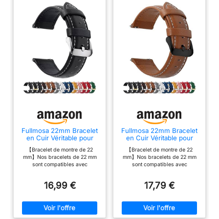
Fullmosa 22mm Bracelet
Fullmosa 22mm Bracelet
en Cuir Véritable pour
en Cuir Véritable pour
Montre Connectée
Montre Connectée
【Bracelet de montre de 22
【Bracelet de montre de 22
mm】Nos bracelets de 22 mm
mm】Nos bracelets de 22 mm
sont compatibles avec
sont compatibles avec
Samsung Gear S3
Samsung Gear S3
Classic/Frontier/Galaxy Watch
Classic/Frontier/Galaxy Watch
16,99 €
17,79 €
46mm/Galaxy Watch 3
46mm/Galaxy Watch 3
45mm/Gear 2 R380/Gear 2 Neo
45mm/Gear 2 R380/Gear 2 Neo
R381/Gear 2 Live R382;Garmin
R381/Gear 2 Live R382;Garmin
Venu 3/Venu 2/Vivoactive
Venu 3/Venu 2/Vivoactive
4(45mm)/ Forerunner 255/255
4(45mm)/ Forerunner 255/255