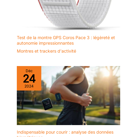
Test de la montre GPS Coros Pace 3 : légèreté et
autonomie impressionnantes
Montres et trackers d'activité
Déc
24
2024
Indispensable pour courir : analyse des données