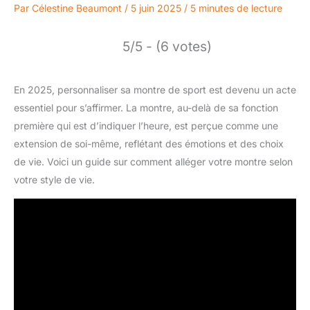
Par
Célestine Beaumont
/
5 juin 2025
/
5 minutes de lecture
5/5 - (6 votes)
En 2025, personnaliser sa montre de sport est devenu un acte
essentiel pour s’affirmer. La montre, au-delà de sa fonction
première qui est d’indiquer l’heure, est perçue comme une
extension de soi-même, reflétant des émotions et des choix
de vie. Voici un guide sur comment alléger votre montre selon
votre style de vie.