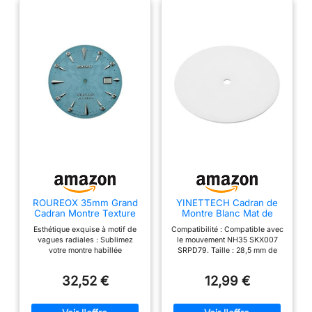
ROUREOX 35mm Grand
YINETTECH Cadran de
Cadran Montre Texture
Montre Blanc Mat de
Onde Radiale Aiguilles
28,5 Mm en Acier
Esthétique exquise à motif de
Compatibilité : Compatible avec
Mouvement Automatique
Inoxydable Compatible
vagues radiales : Sublimez
le mouvement NH35 SKX007
NH35 Modding Habillée
avec Le Mouvement
votre montre habillée
SRPD79. Taille : 28,5 mm de
pour Seiko Presage
NH35 NH36
personnalisée grâce à ce
diamètre. Mesure manuelle,
Cocktail Time - 14 35MM
cadran épuré haut de gamme
veuillez prévoir une légère
32,52 €
12,99 €
orné d’un motif de vagues
marge d'erreur. Fonction : Pour
radiales soleillées très
les montres, peut remplacer
complexe et profondément
l'ancien cadran d'origine