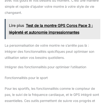
avec vos goûts et vos besoins du moment. C’est une manière
autres occasions. Type de
homme étanche, se laver les mains, se mouiller sous la pluie et
hommes, n’hésitez pas à nous
fermeture : fermeture à pression
ainsi de suite, elle peut satisfaire tous les besoins quotidiens
simple et rapide d’ajuster votre montre à votre style de vie
contacter.
(avertissement : pas de douche, de soleil, de plongée, travail
changeant.
lié à l'eau. Veuillez ne pas appuyer sur les boutons sous l'eau)
Lire plus
Test de la montre GPS Coros Pace 3 :
légèreté et autonomie impressionnantes
La personnalisation de votre montre ne s’arrête pas là :
intégrer des fonctionnalités spécifiques peut optimiser son
utilisation selon vos besoins quotidiens.
Intégrer des fonctionnalités pour optimiser l’utilisation
Fonctionnalités pour le sport
Pour les sportifs, les fonctionnalités comme le compteur de
pas, le suivi de la fréquence cardiaque, et le GPS intégré sont
essentielles. Ces outils permettent de suivre vos progrès et