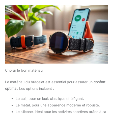
cadran texturé non lumineux
accueille parfaitement le
mouvement automatique
japonais NH35, largement
utilisé et très robuste,
garantissant une excellente
stabilité de fonctionnement et
maintenant un alignement précis
pour la fonction de guichet de
date à 3 heures.
Choisir le bon matériau
Le matériau du bracelet est essentiel pour assurer un
confort
optimal
. Les options incluent :
Le cuir, pour un look classique et élégant.
Le métal, pour une apparence moderne et robuste.
Le silicone, idéal pour les activités sportives grâce à sa