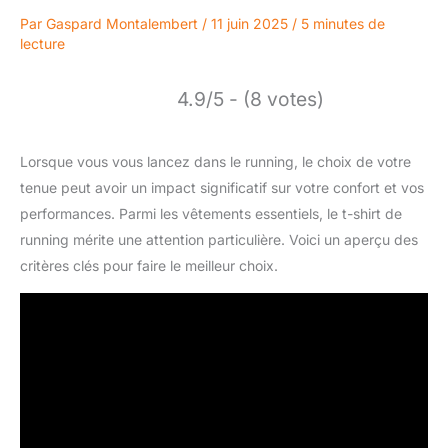
Par
Gaspard Montalembert
/
11 juin 2025
/
5 minutes de
lecture
4.9/5 - (8 votes)
Lorsque vous vous lancez dans le running, le choix de votre
tenue peut avoir un impact significatif sur votre confort et vos
performances. Parmi les vêtements essentiels, le t-shirt de
running mérite une attention particulière. Voici un aperçu des
critères clés pour faire le meilleur choix.