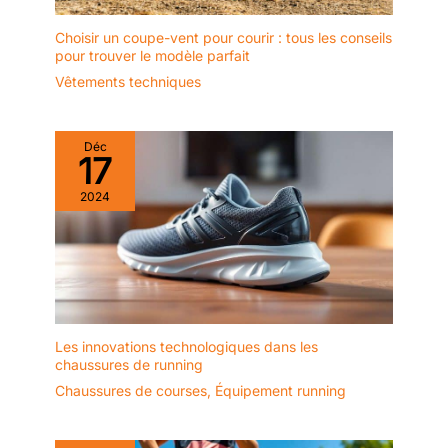
Choisir un coupe-vent pour courir : tous les conseils
pour trouver le modèle parfait
Vêtements techniques
Déc
17
2024
Les innovations technologiques dans les
chaussures de running
Chaussures de courses
,
Équipement running