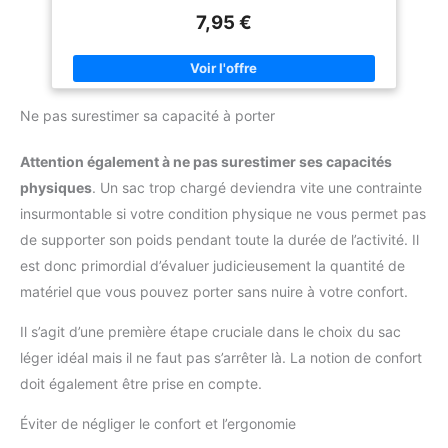
liées assurent la stabilité et la protection optimale de vos
7,95 €
articles préférés. SÉCURITÉ COMBINÉE: LE COMBINÉ QUI
PORTE LE PLUS GRAND VÊTEMENT: À la place des oeillets en
métal conventionnels, généralement sujets à la rouille, ce sac
de sport offre un confort et une sécurité accrus grâce aux
fermetures à boucle et au cordon de serrage en coton résistant
aux intempéries et montés sur les côtés. INDIVIDUEL, CRÉATIF
Ne pas surestimer sa capacité à porter
- UNIQUE: Notre sac en coton est parfait pour l’impression,
l’estampage, la peinture ou même pour la sérigraphie
professionnelle. Que ce soit à travers vos propres motifs,
Attention également à ne pas surestimer ses capacités
séries d'images ou peintures pour enfants, un look unique est
garanti et offre une grande marge de manœuvre pour des
physiques
. Un sac trop chargé deviendra vite une contrainte
idées personnelles. DESIGN INTEMPOREL ET MODERNE : Que
ce soit comme alternative à un sac, comme compagnon
insurmontable si votre condition physique ne vous permet pas
d'entraînement ou pour faire vos courses, ce sac est
parfaitement adapté à toutes les occasions. Son design épuré
de supporter son poids pendant toute la durée de l’activité. Il
en fait un accroche-regard intemporel et se combine
est donc primordial d’évaluer judicieusement la quantité de
parfaitement avec d'autres couleurs. 25 ANS D'EXPÉRIENCE ET
DE QUALITÉ DE MARQUE: Si notre sac en coton ne répond pas
matériel que vous pouvez porter sans nuire à votre confort.
à vos attentes, vous serez bien sûr remboursé. Les contrôles
de qualité constants de la production avec plus de 25 ans
d'expérience nous ont permis de vous transmettre cette
Il s’agit d’une première étape cruciale dans le choix du sac
promesse.
léger idéal mais il ne faut pas s’arrêter là. La notion de confort
doit également être prise en compte.
Éviter de négliger le confort et l’ergonomie