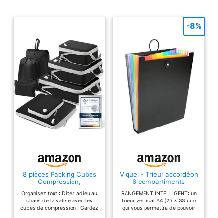
-8%
8 pièces Packing Cubes
Viquel - Trieur accordéon
Compression,
6 compartiments
Organisateur Valise
Rainbow Class - Trieur
Organisez tout : Dites adieu au
RANGEMENT INTELLIGENT: un
Organisateur de Voyage
vertical pour sac à dos -
chaos de la valise avec les
trieur vertical A4 (25 x 33 cm)
Rangement Valise
Organisateur de sac -
cubes de compression ! Gardez
qui vous permettra de pouvoir
Bagage Sac
Format A4 - Noir
vos vêtements bien organisés
ranger tous vos documents