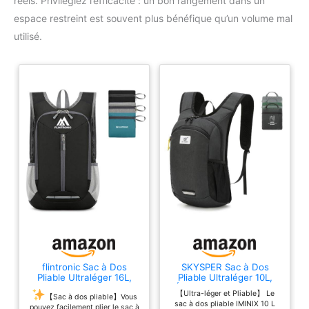
réels. Privilégiez l’efficacité : un bon rangement dans un
espace restreint est souvent plus bénéfique qu’un volume mal
utilisé.
flintronic Sac à Dos
SKYSPER Sac à Dos
Pliable Ultraléger 16L,
Pliable Ultraléger 10L,
Sac à dos de
Étanche Sacs à Dos de
【Ultra-léger et Pliable】 Le
Randonnée, Backpack
Randonnée
【Sac à dos pliable】Vous
sac à dos pliable IMINIX 10 L
Packable Daypack,
pouvez facilement plier le sac à