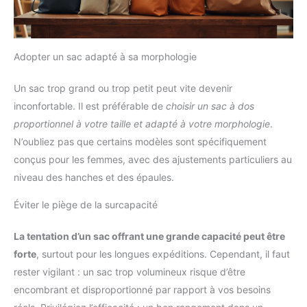
plastique résistantes, chaque
maximal pendant vos déplacements. Les bretelles larges,
composant a été conçu pour
respirantes et réglables avec rembourrage en mousse
durer dans le temps.
soulagent la pression sur les épaules. Idéal comme sac de
cabine, sac à dos de voyage ou sac à dos pour ordinateur
portable, c'est le compagnon de voyage polyvalent et
Adopter un sac adapté à sa morphologie
confortable.
Un sac trop grand ou trop petit peut vite devenir
inconfortable. Il est préférable de
choisir un sac à dos
proportionnel à votre taille et adapté à votre morphologie
.
N’oubliez pas que certains modèles sont spécifiquement
conçus pour les femmes, avec des ajustements particuliers au
niveau des hanches et des épaules.
Éviter le piège de la surcapacité
La tentation d’un sac offrant une grande capacité peut être
forte
, surtout pour les longues expéditions. Cependant, il faut
rester vigilant : un sac trop volumineux risque d’être
encombrant et disproportionné par rapport à vos besoins