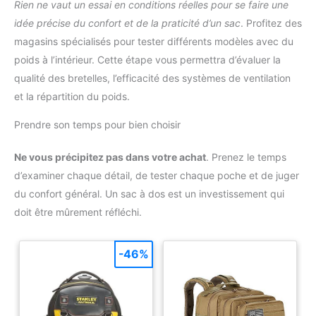
offre un soutien dorsal maximal.
Rien ne vaut un essai en conditions réelles pour se faire une
Une poignée robuste avec
idée précise du confort et de la praticité d’un sac
. Profitez des
rembourrage en mousse pour
une longue durée de vie.
magasins spécialisés pour tester différents modèles avec du
poids à l’intérieur. Cette étape vous permettra d’évaluer la
qualité des bretelles, l’efficacité des systèmes de ventilation
et la répartition du poids.
Prendre son temps pour bien choisir
Ne vous précipitez pas dans votre achat
. Prenez le temps
d’examiner chaque détail, de tester chaque poche et de juger
du confort général. Un sac à dos est un investissement qui
doit être mûrement réfléchi.
-46%