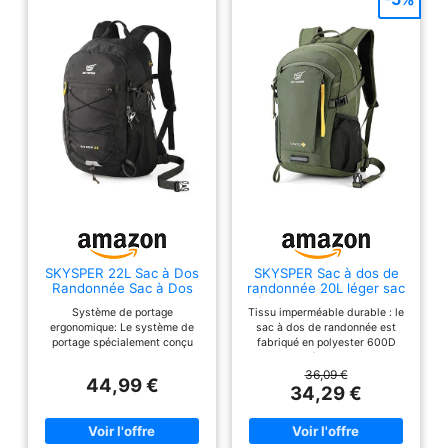
SKYSPER 22L Sac à Dos
SKYSPER Sac à dos de
Randonnée Sac à Dos
randonnée 20L léger sac
avec D'hydratation
à dos avec ventilation
Système de portage
Tissu imperméable durable : le
Dorsale
ergonomique: Le système de
sac à dos de randonnée est
portage spécialement conçu
fabriqué en polyester 600D
assure une excellente
haute densité et en nylon 210D,
ventilation. La zone dorsale est
le tissu est léger, imperméable,
36,09 €
44,99 €
dotée d’un tissu mesh respirant
résistant à la déchirure et à
34,29 €
qui favorise la circulation de
l'abrasion. et toutes les
l’air, réduit la transpiration et
coutures des points de tension
procure une sensation de
du sac à dos et des bretelles
fraîcheur. Les bretelles en S
sont renforcées par des barres.