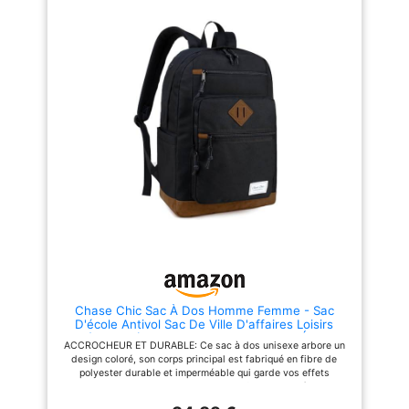
quotidiens MATÉRIAU
chargé CAPACITÉ PRATIQUE
RÉSISTANT À L'EAU ET AUX
24L : Grand compartiment
DÉCHIRURES DE QUALITÉ
principal pour documents A4,
SUPÉRIEURE Fabriqué en
livres et essentiels + poche
matériau 900D imperméable
frontale pour accès rapide
durable, ce sac à dos tactique
TAILLE IDÉALE & LÉGER :
offre une protection supérieure
Dimensions compactes (40 x
contre l'eau et l'humidité,
30 x 18 cm) offrant un parfait
gardant vos affaires au sec par
équilibre entre volume et
temps imprévisible. La base
portabilité
renforcée avec double couche
de revêtement PU augmente sa
résistance à la déchirure et à
l'usure, en faisant le compagnon
parfait pour les aventures
extérieures difficiles ou une
utilisation quotidienne
exigeante RANGEMENT
INTELLIGENT POUR UN
CONFORT MAXIMUM Avec trois
compartiments principaux, une
pochette rembourrée pour
Chase Chic Sac À Dos Homme Femme - Sac
ordinateur portable, des poches
D'école Antivol Sac De Ville D'affaires Loisirs
intérieures sécurisées et des
Résistant à L'eau Pour College Travail École
organisateurs pour stylos, ce
ACCROCHEUR ET DURABLE: Ce sac à dos unisexe arbore un
Voyage Adolescent étudiants 18,8L Noir
sac à dos maintient votre
design coloré, son corps principal est fabriqué en fibre de
équipement bien rangé et
polyester durable et imperméable qui garde vos effets
facilement accessible. Peut
personnels au sec les jours de pluie. Le fond du sac à dos est
également être utilisé comme
fabriqué en cuir suédé robuste qui n'est pas seulement à la
sac à dos de randonnée, sac de