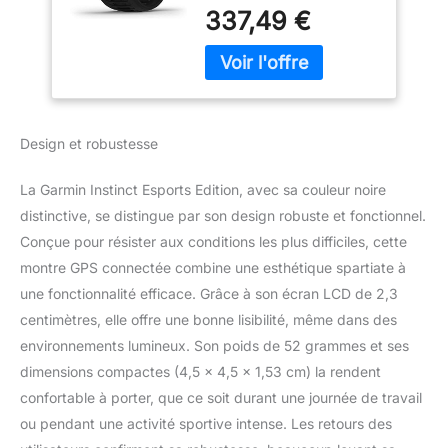
montre GPS connectée
337,49 €
pour gamers, conçue
pour vous aider à gérer
votre stress et remporter
la victoire. Pensée pour la
compétition de haut
niveau, elle peut vous
Design et robustesse
aider à entraîner votre
corps et à préparer votre
La Garmin Instinct Esports Edition, avec sa couleur noire
esprit pour les parties
intenses et les tournois
distinctive, se distingue par son design robuste et fonctionnel.
éprouvants. Surveillez
Conçue pour résister aux conditions les plus difficiles, cette
votre corps: analysez et
montre GPS connectée combine une esthétique spartiate à
appréhendez la façon
une fonctionnalité efficace. Grâce à son écran LCD de 2,3
dont votre corps réagit
centimètres, elle offre une bonne lisibilité, même dans des
aux compétitions
intenses, et préparez
environnements lumineux. Son poids de 52 grammes et ses
votre corps et votre
dimensions compactes (4,5 x 4,5 x 1,53 cm) la rendent
esprit aux parties qui
confortable à porter, que ce soit durant une journée de travail
vous attendent. Cette
ou pendant une activité sportive intense. Les retours des
montre suit votre
condition physique et