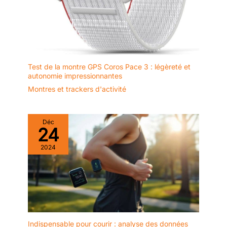
cadran rond classique et le
grand écran de cette montre
plaisent aussi bien aux hommes
qu'aux femmes, tandis que les
bracelets interchangeables
vous permettent de
personnaliser votre look pour
chaque occasion. 【Contenu de
Test de la montre GPS Coros Pace 3 : légèreté et
la Boîte et Support】 Contenu : 1
x Montre Connectée, 2 x
autonomie impressionnantes
Bracelets en silicone, 1 x Câble
Montres et trackers d'activité
de chargement magnétique, 1 x
Manuel d'utilisation. Cette
montre de sport polyvalente
offre également un suivi précis
de vos déplacements au
Déc
24
quotidien. Des questions ?
Notre équipe de service client
dédiée est prête à vous assister
2024
dans les 24 heures – envoyez-
nous simplement un e-mail pour
obtenir la meilleure solution !
Indispensable pour courir : analyse des données