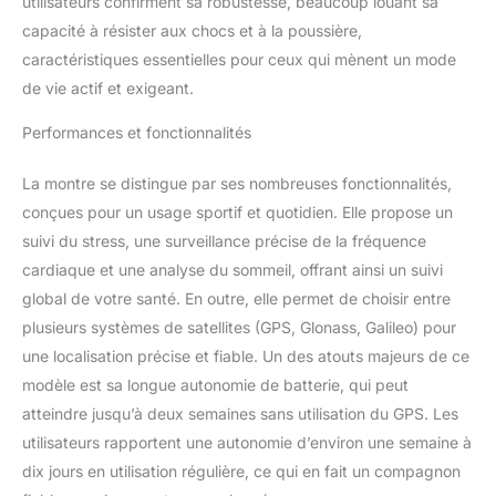
utilisateurs confirment sa robustesse, beaucoup louant sa
vous donne une
capacité à résister aux chocs et à la poussière,
meilleure idée de votre
caractéristiques essentielles pour ceux qui mènent un mode
niveau de forme actuel :
de vie actif et exigeant.
suivi de la qualité du
sommeil, suivi du stress,
Performances et fonctionnalités
fréquence cardiaque au
poignet... Diffusions
La montre se distingue par ses nombreuses fonctionnalités,
datas dans les Streams :
diffusez votre niveau de
conçues pour un usage sportif et quotidien. Elle propose un
stress et votre fréquence
suivi du stress, une surveillance précise de la fréquence
cardiaque sur votre jeu
cardiaque et une analyse du sommeil, offrant ainsi un suivi
via STR3AMUP!, pour
global de votre santé. En outre, elle permet de choisir entre
une nouvelle expérience
en direct ! J'usqu'à 2
plusieurs systèmes de satellites (GPS, Glonass, Galileo) pour
semaines d'autonomie :
une localisation précise et fiable. Un des atouts majeurs de ce
profitez d'une autonomie
modèle est sa longue autonomie de batterie, qui peut
pouvant aller jusqu'à 80
atteindre jusqu’à deux semaines sans utilisation du GPS. Les
heures en mode esports
et jusqu'à 14 jours en
utilisateurs rapportent une autonomie d’environ une semaine à
mode montre connectée
dix jours en utilisation régulière, ce qui en fait un compagnon
: jouez plus longtemps,