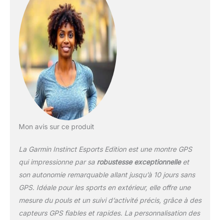
intenses et les tournois
éprouvants. Surveillez
votre corps: analysez et
appréhendez la façon
dont votre corps réagit
aux compétitions
intenses, et préparez
votre corps et votre
esprit aux parties qui
vous attendent. Cette
montre suit votre
condition physique et
Mon avis sur ce produit
vous donne une
meilleure idée de votre
La Garmin Instinct Esports Edition est une montre GPS
niveau de forme actuel :
suivi de la qualité du
qui impressionne par sa
robustesse exceptionnelle
et
sommeil, suivi du stress,
son autonomie remarquable allant jusqu’à 10 jours sans
fréquence cardiaque au
GPS. Idéale pour les sports en extérieur, elle offre une
poignet... Diffusions
mesure du pouls et un suivi d’activité précis, grâce à des
datas dans les Streams :
diffusez votre niveau de
capteurs GPS fiables et rapides. La personnalisation des