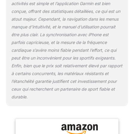
stress et votre fréquence
activités est simple et l’application Garmin est bien
cardiaque sur votre jeu
conçue, offrant des statistiques détaillées, ce qui est un
via STR3AMUP!, pour
atout majeur. Cependant, la navigation dans les menus
une nouvelle expérience
en direct ! J'usqu'à 2
manque d’intuitivité, et le manuel d’utilisation pourrait
semaines d'autonomie :
être plus clair. La synchronisation avec iPhone est
profitez d'une autonomie
parfois capricieuse, et la mesure de la fréquence
pouvant aller jusqu'à 80
cardiaque s’avère moins fiable pendant l’effort, ce qui
heures en mode esports
et jusqu'à 14 jours en
peut être un inconvénient pour les sportifs exigeants.
mode montre connectée
Enfin, bien que le prix soit relativement élevé par rapport
: jouez plus longtemps,
à certains concurrents, les matériaux résistants et
rechargez moins
l’étanchéité garantie justifient cet investissement pour
souvent. Restez
ceux qui recherchent un partenaire de sport fiable et
connecté en toute
circonstances : les Smart
durable.
Notifications qui
s'affichent sur l'écran
vous permettent de lire
vos SMS, emails ou
notifications des réseaux
sociaux... Consultez