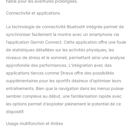
fiable pour les aventures prolongées.
rechargez moins
souvent. Restez
Connectivité et applications
connecté en toute
circonstances : les Smart
La technologie de connectivité Bluetooth intégrée permet de
Notifications qui
synchroniser facilement la montre avec un smartphone via
s'affichent sur l'écran
vous permettent de lire
l’application Garmin Connect. Cette application offre une foule
vos SMS, emails ou
de statistiques détaillées sur les activités physiques, les
notifications des réseaux
niveaux de stress et le sommeil, permettant ainsi une analyse
sociaux... Consultez
approfondie des performances. L’intégration avec des
aussi facilement votre
planning de diffusion
applications tierces comme Strava offre des possibilités
pour la journée grâce à
supplémentaires pour les sportifs désireux d’optimiser leurs
un écran dédié au
entraînements. Bien que la navigation dans les menus puisse
calendrier. Garmin
sembler complexe au début, une familiarisation rapide avec
Connect: suivez vos
statistiques de santé,
les options permet d’exploiter pleinement le potentiel de ce
vos accomplissements
dispositif.
et bien plus encore grâce
à l'application Garmin
Usage multifonction et limites
Connect4.