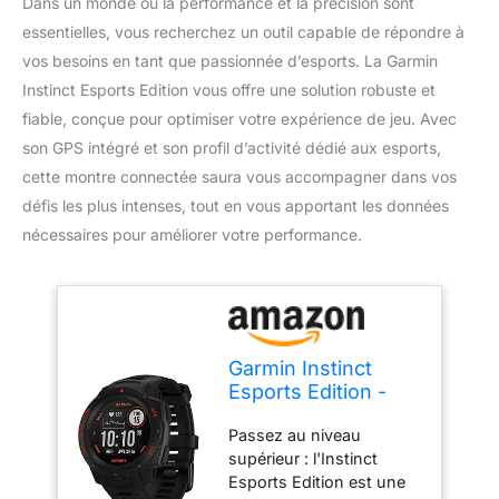
Dans un monde où la performance et la précision sont
essentielles, vous recherchez un outil capable de répondre à
vos besoins en tant que passionnée d’esports. La Garmin
Instinct Esports Edition vous offre une solution robuste et
fiable, conçue pour optimiser votre expérience de jeu. Avec
son GPS intégré et son profil d’activité dédié aux esports,
cette montre connectée saura vous accompagner dans vos
défis les plus intenses, tout en vous apportant les données
nécessaires pour améliorer votre performance.
Garmin Instinct
Esports Edition -
Montre GPS
Passez au niveau
connectée Robuste
supérieur : l'Instinct
avec Profil d'activité
Esports Edition est une
Esports - Noir