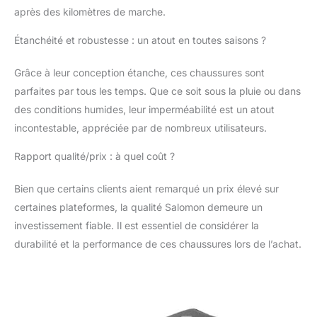
caoutchouc dans la
après des kilomètres de marche.
semelle extérieure avec
une zone de talon à
Étanchéité et robustesse : un atout en toutes saisons ?
motifs pour une
adhérence agressive
Grâce à leur conception étanche, ces chaussures sont
au sol, vous donnant
parfaites par tous les temps. Que ce soit sous la pluie ou dans
plus de contrôle dans
des conditions humides, leur imperméabilité est un atout
des conditions
humides et boueuses.
incontestable, appréciée par de nombreux utilisateurs.
Technologie
Rapport qualité/prix : à quel coût ?
imperméable
CLIMASALOMON : la
technologie
Bien que certains clients aient remarqué un prix élevé sur
imperméable
certaines plateformes, la qualité Salomon demeure un
ClimaSalomon dispose
investissement fiable. Il est essentiel de considérer la
d'une bottine flexible,
durabilité et la performance de ces chaussures lors de l’achat.
légère et entièrement
imperméable conçue
pour fournir une
protection complète
contre les intempéries.