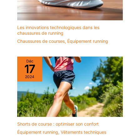
sur les surfaces
humides et
boueuses. Idéales
pour les terrains
Les innovations technologiques dans les
accidentés, ces
chaussures de running
chaussures assurent
Chaussures de courses
,
Équipement running
stabilité et confiance
à chaque randonnée.
Ajustement sécurisé :
Déc
doté d'une
17
construction Sensifit
2024
pour une assise
optimale et précise,
en particulier sur les
descentes difficiles,
avec un confort
soudé et moulant
pour un confort sans
limite à chaque pas.
Shorts de course : optimiser son confort
Équipement running
,
Vêtements techniques