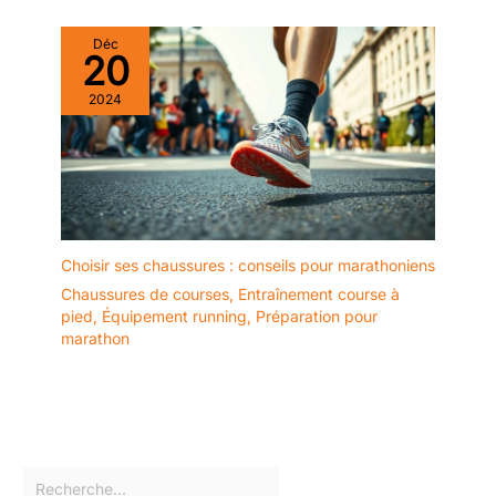
Déc
20
2024
Choisir ses chaussures : conseils pour marathoniens
Chaussures de courses
,
Entraînement course à
pied
,
Équipement running
,
Préparation pour
marathon