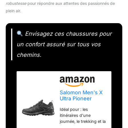
robustesse
pour répondre aux attentes des passionnés de
plein air.
Envisagez ces chaussures pour
un confort assuré sur tous vos
chemins.
Salomon Men's X
Ultra Pioneer
Climasalomon
Idéal pour : les
Waterproof Hiking
itinéraires d'une
Shoes Trail
journée, le trekking et la
Running, Phantom
randonnée, à travers