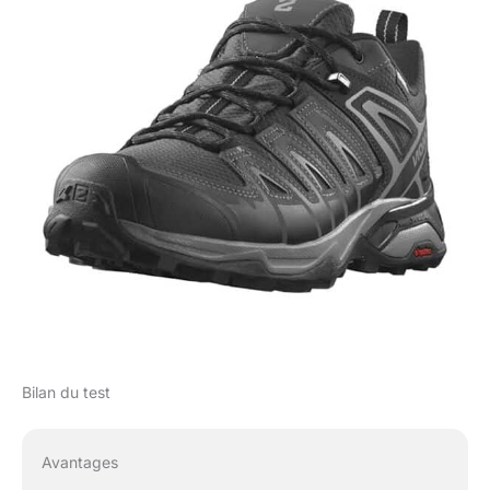
Restez au sec et à
l'aise dans toutes les
conditions avec cette
solution avancée
imperméable et
respirante. Soutien
latéral : la chaussure de
trail stimulant la
confiance avec la
technologie Active
Chassis offre un
soutien latéral guidé
pour un meilleur
équilibre, stabilité et
confort tout en
réduisant le risque de
blessures sur les
Bilan du test
sentiers difficiles en
minimisant la pronation
excessive ou la
Avantages
supination. Traction
maximale : conçue