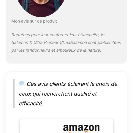
types différents de
composés de
caoutchouc dans la
Mon avis sur ce produit
semelle extérieure
avec une zone de
Réputées pour leur confort et leur étanchéité, les
talon à motifs pour
Salomon X Ultra Pioneer ClimaSalomon sont plébiscitées
une adhérence
agressive au sol,
par les randonneurs et amoureux de la nature.
vous donnant plus
de contrôle dans des
conditions humides
et boueuses.
Technologie
Ces avis clients éclairent le choix de
imperméable
CLIMASALOMON : la
ceux qui recherchent qualité et
technologie
efficacité.
imperméable
ClimaSalomon
dispose d'une
bottine flexible, légère
et entièrement