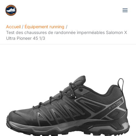
Aller
Rechercher
au
contenu
Accueil
Équipement running
Test des chaussures de randonnée imperméables Salomon X
Ultra Pioneer 45 1/3