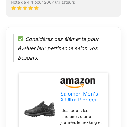
Note de 4.4 pour 2067 utilisateurs
Considérez ces éléments pour
évaluer leur pertinence selon vos
besoins.
Salomon Men's
X Ultra Pioneer
Climasalomon
Idéal pour : les
Waterproof
itinéraires d'une
Hiking Shoes
journée, le trekking et
Trail Running,