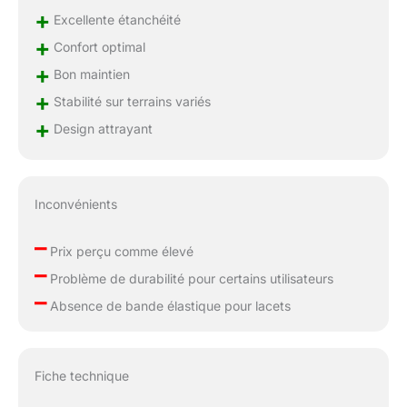
+
avec une semelle
Excellente étanchéité
extérieure à double
+
Confort optimal
caoutchouc et une
+
Bon maintien
zone de talon à motif
stratégique, ce design
+
Stabilité sur terrains variés
avancé améliore la
+
Design attrayant
traction et l'adhérence
pour un contrôle
supérieur sur les
surfaces humides et
Inconvénients
boueuses. Idéales pour
les terrains accidentés,
–
ces chaussures
Prix perçu comme élevé
assurent stabilité et
–
Problème de durabilité pour certains utilisateurs
confiance à chaque
–
randonnée. Ajustement
Absence de bande élastique pour lacets
sécurisé : doté d'une
construction Sensifit
pour une assise
Fiche technique
optimale et précise, en
particulier sur les