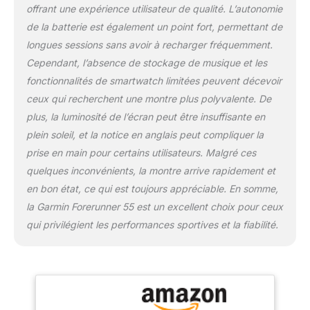
offrant une expérience utilisateur de qualité. L’autonomie
récupération pour une
de la batterie est également un point fort, permettant de
gestion parfaite de
l’effort. Taille d'affichage:
longues sessions sans avoir à recharger fréquemment.
1.04 pouces
Cependant, l’absence de stockage de musique et les
Composants inclus:
fonctionnalités de smartwatch limitées peuvent décevoir
Forerunner 55, câble de
ceux qui recherchent une montre plus polyvalente. De
chargement,
documentation
plus, la luminosité de l’écran peut être insuffisante en
plein soleil, et la notice en anglais peut compliquer la
prise en main pour certains utilisateurs. Malgré ces
quelques inconvénients, la montre arrive rapidement et
en bon état, ce qui est toujours appréciable. En somme,
la Garmin Forerunner 55 est un excellent choix pour ceux
qui privilégient les performances sportives et la fiabilité.