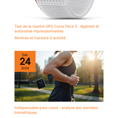
Test de la montre GPS Coros Pace 3 : légèreté et
autonomie impressionnantes
Montres et trackers d'activité
Déc
24
2024
Indispensable pour courir : analyse des données
biométriques