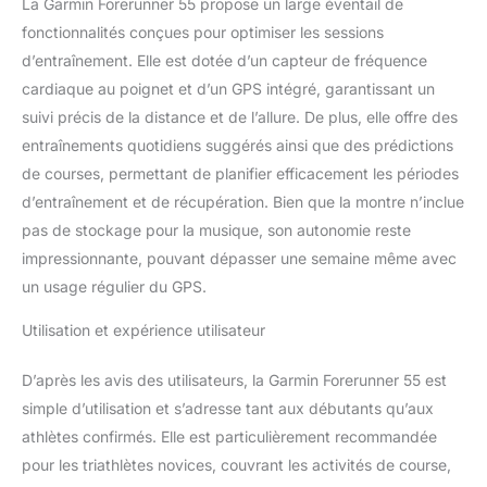
La Garmin Forerunner 55 propose un large éventail de
position plus
fonctionnalités conçues pour optimiser les sessions
précisément même dans
d’entraînement. Elle est dotée d’un capteur de fréquence
les zones les plus
escarpées.
cardiaque au poignet et d’un GPS intégré, garantissant un
Accéléromètre intégré.
suivi précis de la distance et de l’allure. De plus, elle offre des
Fonctions PacePro,
entraînements quotidiens suggérés ainsi que des prédictions
Finish Time et temps de
de courses, permettant de planifier efficacement les périodes
récupération pour une
gestion parfaite de
d’entraînement et de récupération. Bien que la montre n’inclue
l’effort. Taille d'affichage:
pas de stockage pour la musique, son autonomie reste
1.04 pouces
impressionnante, pouvant dépasser une semaine même avec
Composants inclus:
un usage régulier du GPS.
Forerunner 55, câble de
chargement,
Utilisation et expérience utilisateur
documentation
D’après les avis des utilisateurs, la Garmin Forerunner 55 est
simple d’utilisation et s’adresse tant aux débutants qu’aux
athlètes confirmés. Elle est particulièrement recommandée
pour les triathlètes novices, couvrant les activités de course,