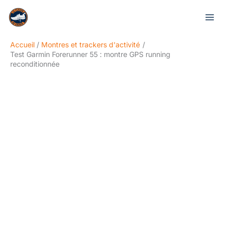
Aller
Rechercher
au
contenu
Accueil
Montres et trackers d'activité
Test Garmin Forerunner 55 : montre GPS running
reconditionnée