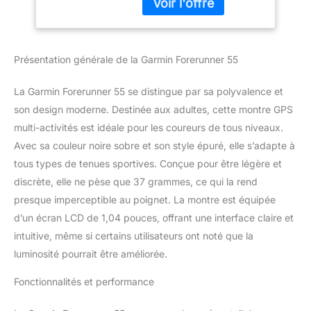
produit d'occasion a été
Poignet – Noire
inspecté, testé et nettoyé
(Reconditionné)
de manière
professionnelle par des
Présentation générale de la Garmin Forerunner 55
fournisseurs qualifiés par
Amazon. 17 profils
d’activité intégrés dont
La Garmin Forerunner 55 se distingue par sa polyvalence et
running, vélo, natation
son design moderne. Destinée aux adultes, cette montre GPS
en piscine, course
multi-activités est idéale pour les coureurs de tous niveaux.
virtuelle, Pilates, HIIT et
Avec sa couleur noire sobre et son style épuré, elle s’adapte à
exercices de respiration.
Suggestion
tous types de tenues sportives. Conçue pour être légère et
d’entrainements
discrète, elle ne pèse que 37 grammes, ce qui la rend
quotidiens prenant en
presque imperceptible au poignet. La montre est équipée
compte le niveau de
d’un écran LCD de 1,04 pouces, offrant une interface claire et
forme physique. Plans
d’entrainement gratuits
intuitive, même si certains utilisateurs ont noté que la
pour préparer un 5km,
luminosité pourrait être améliorée.
un 10km ou un semi-
marathon.
Fonctionnalités et performance
GPS/Glonass/Galileo :
permet de connaitre sa