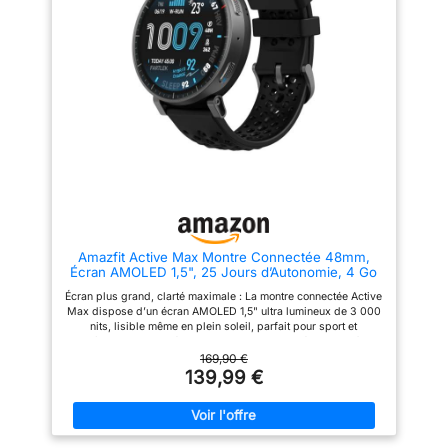
une gestion parfaite de l’effort.
une gestion parfaite de l’effort.
chargement,
Taille d'affichage: 1.04 pouces
Taille d'affichage: 1.04 pouces
documentation
Composants inclus: Forerunner
Composants inclus: Forerunner
55, câble de chargement,
55, câble de chargement,
documentation
documentation
Amazfit Active Max Montre Connectée 48mm,
Écran AMOLED 1,5", 25 Jours d’Autonomie, 4 Go
de Stockage, Cartes Hors Ligne, NFC, GPS,170+
Écran plus grand, clarté maximale : La montre connectée Active
Sports, Suivi Cardiaque et du Sommeil, pour
Max dispose d’un écran AMOLED 1,5" ultra lumineux de 3 000
Android et iPhone
nits, lisible même en plein soleil, parfait pour sport et
entraînements en extérieur. Batterie longue durée : Jusqu’à 25
jours d’autonomie pour suivre vos activités et entraînements
169,90 €
jour et nuit sans recharge. Stockage plus grand. Cartes plus
139,99 €
intelligentes : Avec 4 Go de stockage intégré, profitez de plus
d’espace pour vos podcasts préférés et vos cartes
téléchargées avec navigation virage par virage — le tout
accessible directement depuis votre poignet. Entraînement
complet, analyses intelligentes : Plus de 170 modes sportifs et