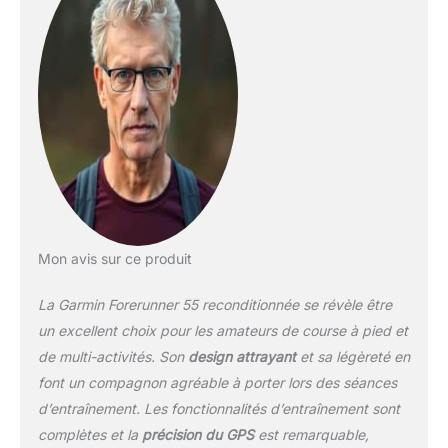
running, vélo, natation
en piscine, course
virtuelle, Pilates, HIIT et
exercices de respiration.
Suggestion
d’entrainements
quotidiens prenant en
compte le niveau de
forme physique. Plans
d’entrainement gratuits
pour préparer un 5km,
un 10km ou un semi-
marathon.
Mon avis sur ce produit
GPS/Glonass/Galileo :
permet de connaitre sa
La Garmin Forerunner 55 reconditionnée se révèle être
position plus
un excellent choix pour les amateurs de course à pied et
précisément même dans
de multi-activités. Son
design attrayant
et sa légèreté en
les zones les plus
font un compagnon agréable à porter lors des séances
escarpées.
Accéléromètre intégré.
d’entraînement. Les fonctionnalités d’entraînement sont
Fonctions PacePro,
complètes et la
précision du GPS
est remarquable,
Finish Time et temps de