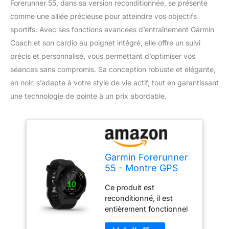
Forerunner 55, dans sa version reconditionnée, se présente
comme une alliée précieuse pour atteindre vos objectifs
sportifs. Avec ses fonctions avancées d’entraînement Garmin
Coach et son cardio au poignet intégré, elle offre un suivi
précis et personnalisé, vous permettant d’optimiser vos
séances sans compromis. Sa conception robuste et élégante,
en noir, s’adapte à votre style de vie actif, tout en garantissant
une technologie de pointe à un prix abordable.
Garmin Forerunner
55 - Montre GPS
Multi-activités
Ce produit est
Running avec
reconditionné, il est
Fonctions
entièrement fonctionnel
d’Entrainement
et en "Excellent état". Ce
Coach et Cardio au