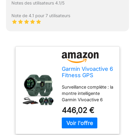
Notes des utilisateurs 4.1/5
Note de 4.1 pour 7 utilisateurs
Garmin Vivoactive 6
Fitness GPS
Smartwatch
Surveillance complète : la
AMOLED Affichage
montre intelligente
métallique Jaspe
Garmin Vivoactive 6
vert avec bracelet
Fitness GPS vous aide à
vert, batterie de 11
446,02 €
suivre les indicateurs
jours, plus de 80
clés, vous donnant une
modes sportifs,
image complète de votre
suivi d'activité,
activité et de votre
musique, ensemble