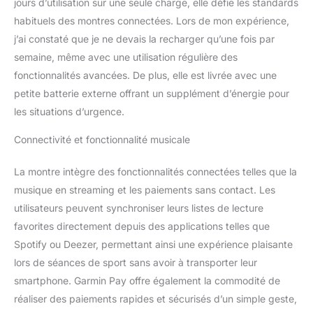
jours d’utilisation sur une seule charge, elle défie les standards
quotidiens, cette montre
habituels des montres connectées. Lors de mon expérience,
intelligente vous permet
j’ai constaté que je ne devais la recharger qu’une fois par
de rester au meilleur de
semaine, même avec une utilisation régulière des
vous-même. Plus de 80
applications sportives et
fonctionnalités avancées. De plus, elle est livrée avec une
entraînements
petite batterie externe offrant un supplément d’énergie pour
dynamiques : repoussez
les situations d’urgence.
vos limites avec plus de
80 applications sportives
Connectivité et fonctionnalité musicale
intégrées, y compris la
course, le cyclisme, la
La montre intègre des fonctionnalités connectées telles que la
natation et la
musique en streaming et les paiements sans contact. Les
musculation. Cette
montre intelligente GPS
utilisateurs peuvent synchroniser leurs listes de lecture
de fitness offre des
favorites directement depuis des applications telles que
suggestions
Spotify ou Deezer, permettant ainsi une expérience plaisante
d'entraînement
lors de séances de sport sans avoir à transporter leur
quotidiennes et des
animations guidées pour
smartphone. Garmin Pay offre également la commodité de
garantir une bonne
réaliser des paiements rapides et sécurisés d’un simple geste,
technique. Que vous