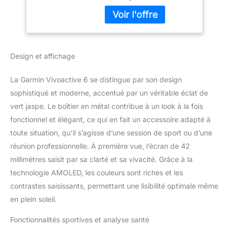
clés, vous donnant une
modes sportifs,
image complète de votre
suivi d'activité,
activité et de votre
musique, ensemble
récupération. Conçu
de paiements
pour ceux qui veulent
Design et affichage
optimiser leurs
performances
La Garmin Vivoactive 6 se distingue par son design
quotidiennes, il fournit
des informations pour
sophistiqué et moderne, accentué par un véritable éclat de
soutenir un style de vie
vert jaspe. Le boîtier en métal contribue à un look à la fois
équilibré. Que vous
fonctionnel et élégant, ce qui en fait un accessoire adapté à
soyez à la recherche du
toute situation, qu’il s’agisse d’une session de sport ou d’une
meilleur tracker d'activité
réunion professionnelle. À première vue, l’écran de 42
ou d'une montre de
suivi, cet appareil vous
millimètres saisit par sa clarté et sa vivacité. Grâce à la
permet de rester informé
technologie AMOLED, les couleurs sont riches et les
et prêt à relever tous les
contrastes saisissants, permettant une lisibilité optimale même
défis. Conseils
en plein soleil.
personnalisés pour une
meilleure récupération :
Fonctionnalités sportives et analyse santé
restez au top de votre