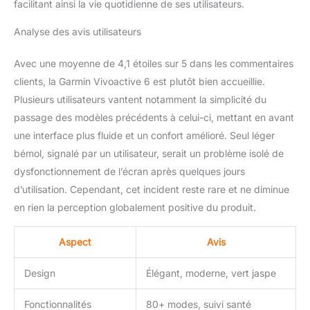
facilitant ainsi la vie quotidienne de ses utilisateurs.
soyez à la recherche de
montres de fitness pour
Analyse des avis utilisateurs
femme, de montres de
fitness pour homme ou
Avec une moyenne de 4,1 étoiles sur 5 dans les commentaires
d'une montre d'exercice
clients, la Garmin Vivoactive 6 est plutôt bien accueillie.
pour rester actif, la
montre intelligente
Plusieurs utilisateurs vantent notamment la simplicité du
Vivoactive 6 GPS offre un
passage des modèles précédents à celui-ci, mettant en avant
soutien personnalisé
une interface plus fluide et un confort amélioré. Seul léger
pour toute routine.
bémol, signalé par un utilisateur, serait un problème isolé de
Fonctionnalités
intelligentes pour un
dysfonctionnement de l’écran après quelques jours
confort quotidien : restez
d’utilisation. Cependant, cet incident reste rare et ne diminue
connecté avec les
en rien la perception globalement positive du produit.
appels, SMS et
notifications
d'applications
Aspect
Avis
directement depuis votre
poignet. Téléchargez de
Design
Élégant, moderne, vert jaspe
la musique à partir des
meilleurs services de
Fonctionnalités
80+ modes, suivi santé