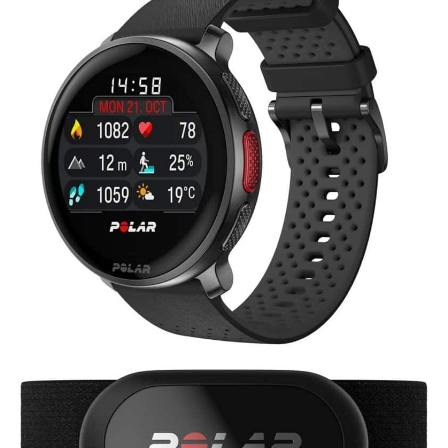
regorge d'outils pratiques :
assistant vocal, calculatrice,
chronomètre, météo, lampe de
poche et même des jeux
éducatifs pour stimuler l'esprit.
Disponible en plusieurs coloris,
c'est l'idée cadeau parfaite
pour toutes les occasions :
Noël, anniversaires, fête des
mères ou des pères, Pâques et
Saint-Valentin. Son interface
intuitive et ses fonctions de
sécurité (trouver mon téléphone,
rappel sédentaire) la rendent
accessible aux jeunes comme
aux seniors.
[Expertise de
10 Ans & Garantie à Vie]
Investissez dans la qualité avec
un leader de l'industrie fort de
10 ans d'expérience. En tant que
fabricant disposant de sa
propre usine et d'un
département R&D indépendant,
nous mettons en œuvre des
mesures de contrôle qualité
extrêmement rigoureuses. Notre
maîtrise technologique nous
permet d'être une référence en
matière de durabilité. C’est
pourquoi nous offrons une