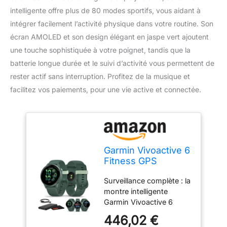
intelligente offre plus de 80 modes sportifs, vous aidant à
intégrer facilement l’activité physique dans votre routine. Son
écran AMOLED et son design élégant en jaspe vert ajoutent
une touche sophistiquée à votre poignet, tandis que la
batterie longue durée et le suivi d’activité vous permettent de
rester actif sans interruption. Profitez de la musique et
facilitez vos paiements, pour une vie active et connectée.
Garmin Vivoactive 6
Fitness GPS
Smartwatch
Surveillance complète : la
AMOLED Affichage
montre intelligente
métallique Jaspe
Garmin Vivoactive 6
vert avec bracelet
Fitness GPS vous aide à
vert, batterie de 11
446,02 €
suivre les indicateurs
jours, plus de 80