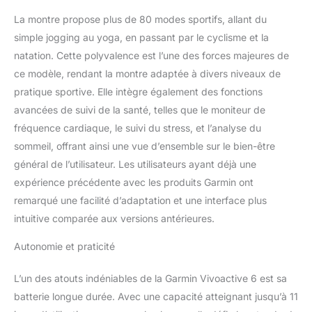
forme physique avec une
montre intelligente de
La montre propose plus de 80 modes sportifs, allant du
sport Garmin Vivoactive
simple jogging au yoga, en passant par le cyclisme et la
6 qui offre des
natation. Cette polyvalence est l’une des forces majeures de
informations
ce modèle, rendant la montre adaptée à divers niveaux de
personnalisées sur la
pratique sportive. Elle intègre également des fonctions
récupération et les
performances. La
avancées de suivi de la santé, telles que le moniteur de
fonction de réveil
fréquence cardiaque, le suivi du stress, et l’analyse du
intelligent vous aide à
sommeil, offrant ainsi une vue d’ensemble sur le bien-être
commencer la journée en
général de l’utilisateur. Les utilisateurs ayant déjà une
vous sentant rafraîchi,
tandis que le suivi
expérience précédente avec les produits Garmin ont
avancé vous permet de
remarqué une facilité d’adaptation et une interface plus
savoir quand pousser
intuitive comparée aux versions antérieures.
plus fort ou faire une
pause. Que vous ayez
Autonomie et praticité
besoin du meilleur
tracker de fitness pour
L’un des atouts indéniables de la Garmin Vivoactive 6 est sa
l'entraînement ou d'une
batterie longue durée. Avec une capacité atteignant jusqu’à 11
montre d'exercice pour
vos mouvements