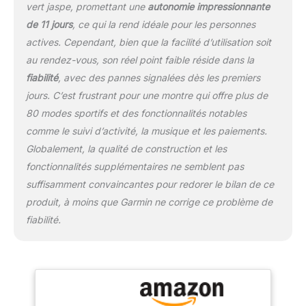
6 qui offre des
vert jaspe, promettant une
autonomie impressionnante
informations
de 11 jours
, ce qui la rend idéale pour les personnes
personnalisées sur la
actives. Cependant, bien que la facilité d’utilisation soit
récupération et les
performances. La
au rendez-vous, son réel point faible réside dans la
fonction de réveil
fiabilité
, avec des pannes signalées dès les premiers
intelligent vous aide à
jours. C’est frustrant pour une montre qui offre plus de
commencer la journée en
80 modes sportifs et des fonctionnalités notables
vous sentant rafraîchi,
tandis que le suivi
comme le suivi d’activité, la musique et les paiements.
avancé vous permet de
Globalement, la qualité de construction et les
savoir quand pousser
fonctionnalités supplémentaires ne semblent pas
plus fort ou faire une
suffisamment convaincantes pour redorer le bilan de ce
pause. Que vous ayez
besoin du meilleur
produit, à moins que Garmin ne corrige ce problème de
tracker de fitness pour
fiabilité.
l'entraînement ou d'une
montre d'exercice pour
vos mouvements
quotidiens, cette montre
intelligente vous permet
de rester au meilleur de