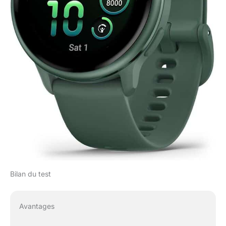
remise en forme
AMOLED – Vert jaspe
métallique avec bracelet
vert jaspe + chiffon de
nettoyage en microfibre
+ batterie P-Bank
Bilan du test
Avantages