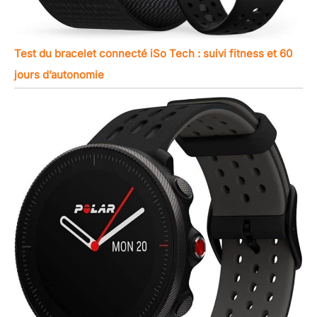
intelligente, un bracelet
en acier, un bracelet en
silicone, des accessoires
et outils d'extension de
Test du bracelet connecté iSo Tech : suivi fitness et 60
bracelet et des
jours d’autonomie
instructions. Lors de la
connexion de votre
montre, regardez notre
vidéo de connexion.
Cette montre intelligente
est compatible avec les
smartphones Android
4.4 et i0s 8.0 et
supérieur. Si vous
rencontrez des
problèmes après
réception de la
marchandise, veuillez
nous contacter pour
résoudre le problème et
nous vous répondrons
dans les 24 heures.