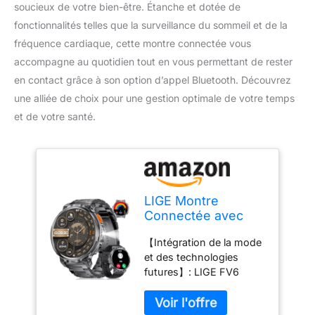
soucieux de votre bien-être. Étanche et dotée de
fonctionnalités telles que la surveillance du sommeil et de la
fréquence cardiaque, cette montre connectée vous
accompagne au quotidien tout en vous permettant de rester
en contact grâce à son option d’appel Bluetooth. Découvrez
une alliée de choix pour une gestion optimale de votre temps
et de votre santé.
LIGE Montre
Connectée avec
Appel
【Intégration de la mode
Bluetooth,1,85" HD
et des technologies
Grand Écran,
futures】: LIGE FV6
730mAh Batterie
montre militaire homme
Montre Connectee
est faite de tout métal,
Homme, 120 +