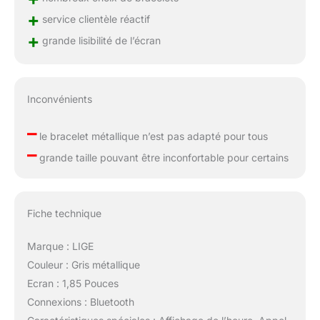
rapport de santé sur
+
l'application. Créez des
service clientèle réactif
rapports de santé
+
grande lisibilité de l’écran
détaillés basés sur les
données de surveillance,
ajustez votre mode de
vie et prévenez les
Inconvénients
problèmes de santé.
【Suivi sportif complet】:
–
le bracelet métallique n’est pas adapté pour tous
LIGE FV6 montre homme
–
sport dispose de plus de
grande taille pouvant être inconfortable pour certains
120 modes d'exercice et
de plus de 20 modes
d'exercice intégrés pour
une utilisation
Fiche technique
quotidienne. En même
temps, vous pouvez
Marque : LIGE
également ajouter plus
Couleur : Gris métallique
de 100 modes sportifs à
Ecran : 1,85 Pouces
l'application selon vos
besoins, tels que.
Connexions : Bluetooth
comme la course à pied,