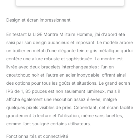
d'un matériau solide,
Modes
d'un design futuriste,
Sportifs/IP68
d'une correspondance
Etanche/Fréquence
Design et écran impressionnant
de couleurs élégante
Cardiaque 24/7,
avec un bracelet en acier
Android iOS Smart
exquis, permettant de
Watch Homme
En testant la LIGE Montre Militaire Homme, j’ai d’abord été
refléter votre
saisi par son design audacieux et imposant. Le modèle arbore
tempérament et vos
un boîtier en métal d’une élégante teinte gris métallique qui lui
goûts, très adaptée aux
confère une allure robuste et sophistiquée. La montre est
affaires et aux occasions
formelles. Lorsque vous
livrée avec deux bracelets interchangeables : l’un en
voyagez, vous détendez,
caoutchouc noir et l’autre en acier inoxydable, offrant ainsi
faites de l'exercice ou
des options pour tous les goûts et situations. Le grand écran
restez en forme, vous
IPS de 1, 85 pouces est non seulement lumineux, mais il
pouvez également
remplacer le bracelet en
affiche également une résolution assez élevée, malgré
silicone gratuit, vous
quelques pixels visibles de près. Cependant, cet écran facilite
permettant de changer la
grandement la lecture et l’utilisation, même sans lunettes,
correspondance
comme l’ont souligné certains utilisateurs.
appropriée en fonction
de la scène. 【Écran IPS
Fonctionnalités et connectivité
de 1,85", lampe de poche