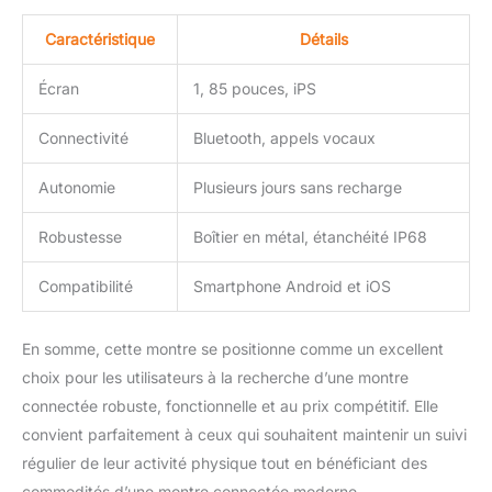
performances
d'étanchéité IP68, ce qui
Caractéristique
Détails
peut maintenir la sécurité
et la fiabilité de l'appareil
Écran
1, 85 pouces, iPS
même les jours de pluie,
en transpirant pendant le
Connectivité
Bluetooth, appels vocaux
bain ou l'entraînement.
Vous permettant de
porter votre montre sans
Autonomie
Plusieurs jours sans recharge
aucun souci. 【Rappel
d'appel et de message
Robustesse
Boîtier en métal, étanchéité IP68
Bluetooth】 : LIGE
montre intelligente
Compatibilité
Smartphone Android et iOS
adopte la technologie
Bluetooth 5.0, qui peut
connecter des appareils
En somme, cette montre se positionne comme un excellent
rapidement et de manière
choix pour les utilisateurs à la recherche d’une montre
stable. Elle dispose d'un
connectée robuste, fonctionnelle et au prix compétitif. Elle
microphone intégré et de
convient parfaitement à ceux qui souhaitent maintenir un suivi
haut-parleurs de qualité
régulier de leur activité physique tout en bénéficiant des
sonore ultra-claire pour
garantir que vous
commodités d’une montre connectée moderne.