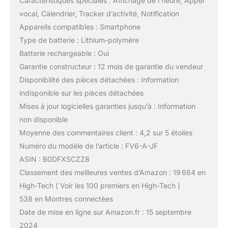
Caractéristiques spéciales : Affichage de l’heure, Appel
le badminton, le baseball,
vocal, Calendrier, Tracker d’activité, Notification
etc. Vous aider à
Appareils compatibles : Smartphone
effectuer un
Type de batterie : Lithium-polymère
entraînement et un
entraînement physique
Batterie rechargeable : Oui
efficaces, enregistrer
Garantie constructeur : 12 mois de garantie du vendeur
avec précision votre
Disponibilité des pièces détachées : Information
historique
indisponible sur les pièces détachées
d'entraînement, les
changements de vitesse,
Mises à jour logicielles garanties jusqu’à : Information
de rythme et de
non disponible
fréquence cardiaque,
Moyenne des commentaires client : 4,2 sur 5 étoiles
montre course à pied
Numéro du modèle de l’article : FV6-A-JF
vous aider à planifier
scientifiquement
ASIN : B0DFXSCZZ8
l'exercice et à améliorer
Classement des meilleures ventes d’Amazon : 19 664 en
l'efficacité de l'exercice.
High-Tech ( Voir les 100 premiers en High-Tech )
【Montre de sport
538 en Montres connectées
multifonction】 : FV6
montre homme avec des
Date de mise en ligne sur Amazon.fr : 15 septembre
fonctions complètes, y
2024