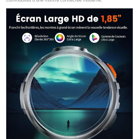
pouvez entendre
clairement la voix de
l'autre partie, même.
Bluetooth montre
intelligente peuvent
passer et recevoir des
appels, ainsi que recevoir
des messages texte et
des notifications
d'applications (telles que
Whatsapp, Twitter,
Facebook, Instagram,
etc.). vous ne
manquerez plus d'appels
et de notifications
importants. Vous pouvez
également ajouter des
contacts, afficher les
enregistrements
d'appels, etc. 【Suivi de
la santé par tous les