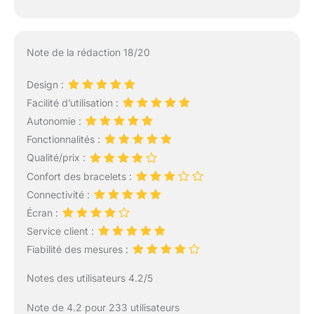
compris les prévisions
météorologiques,
l'assistant vocal, le réveil,
le chronomètre, le
Note de la rédaction 18/20
podomètre, la lecture de
contrôle de la musique,
Design :
le contrôle des photos, la
Facilité d’utilisation :
fonction de rappel d'eau
Autonomie :
potable, la commutation
multilingue, les femmes
Fonctionnalités :
santé, réglage de la
Qualité/prix :
luminosité, mode Ne pas
Confort des bracelets :
déranger, définition d'un
Connectivité :
mot de passe, lever la
main pour allumer
Écran :
l'écran, etc. Plus de 200
Service client :
cadrans de montre
Fiabilité des mesures :
peuvent être téléchargés
et commutés en même
Notes des utilisateurs 4.2/5
temps. Et vous pouvez
choisir votre image
Note de 4.2 pour 233 utilisateurs