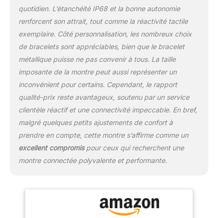
x 360, vous offrant un
quotidien. L’étanchéité IP68 et la bonne autonomie
affichage de contenu
renforcent son attrait, tout comme la réactivité tactile
très grand, clair et
lumineux. La luminosité
exemplaire. Côté personnalisation, les nombreux choix
de l'écran est réglable et
de bracelets sont appréciables, bien que le bracelet
l'écran de la montre
métallique puisse ne pas convenir à tous. La taille
homme reste très
imposante de la montre peut aussi représenter un
lumineux même à
l'extérieur. La montre
inconvénient pour certains. Cependant, le rapport
d'extérieur est également
qualité-prix reste avantageux, soutenu par un service
livrée avec une lampe de
clientèle réactif et une connectivité impeccable. En bref,
poche, qui peut vous
malgré quelques petits ajustements de confort à
fournir de la lumière
même dans un
prendre en compte, cette montre s’affirme comme un
environnement sombre.
excellent compromis
pour ceux qui recherchent une
【Batterie de grande
montre connectée polyvalente et performante.
capacité de 730 mAh,
étanche en profondeur
IP68】 : LIGE FV6
montre connectée
homme dispose d'une
batterie de grande