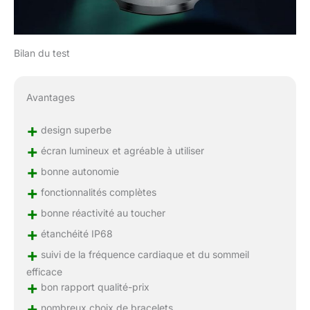
temps】: LIGE montre
connectée tendance
pour hommes utilise une
technologie avancée de
Bilan du test
biocapteur pour surveiller
et mesurer votre
fréquence cardiaque,
Avantages
votre niveau d'oxygène
dans le sang et votre
+
design superbe
tension artérielle à tout
+
écran lumineux et agréable à utiliser
moment lorsque vous la
portez. Informez-vous à
+
bonne autonomie
tout moment de votre
+
fonctionnalités complètes
état de santé. La
+
surveillance du sommeil
bonne réactivité au toucher
peut surveiller votre
+
étanchéité IP68
temps de sommeil et la
+
qualité de votre sommeil
suivi de la fréquence cardiaque et du sommeil
(sommeil profond et
efficace
sommeil léger), et vous
+
bon rapport qualité-prix
pouvez consulter votre
+
nombreux choix de bracelets