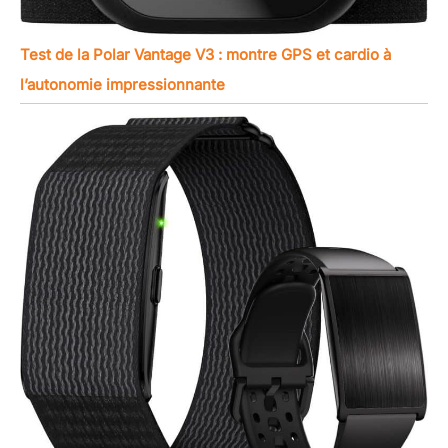
mot de passe, lever la
main pour allumer
l'écran, etc. Plus de 200
Test de la Polar Vantage V3 : montre GPS et cardio à
cadrans de montre
l’autonomie impressionnante
peuvent être téléchargés
et commutés en même
temps. Et vous pouvez
choisir votre image
préférée pour en faire un
cadran de montre.
montre connectée
homme pour hommes
peut améliorer votre
confort. 【Emballage du
produit et appareils
compatibles】: LIGE FV6
L'emballage exquis de la
montre intelligente est un
bon choix comme
cadeau. Le paquet
contient 1 * montre