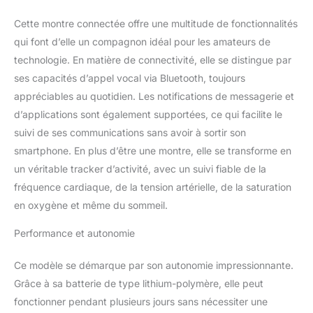
à lumière forte】: Montre
Cette montre connectée offre une multitude de fonctionnalités
connectée android pour
hommes est équipée
qui font d’elle un compagnon idéal pour les amateurs de
d'un écran IPS de 1,85",
technologie. En matière de connectivité, elle se distingue par
d'une résolution de 360 ​​
ses capacités d’appel vocal via Bluetooth, toujours
x 360, vous offrant un
appréciables au quotidien. Les notifications de messagerie et
affichage de contenu
très grand, clair et
d’applications sont également supportées, ce qui facilite le
lumineux. La luminosité
suivi de ses communications sans avoir à sortir son
de l'écran est réglable et
smartphone. En plus d’être une montre, elle se transforme en
l'écran de la montre
un véritable tracker d’activité, avec un suivi fiable de la
homme reste très
fréquence cardiaque, de la tension artérielle, de la saturation
lumineux même à
l'extérieur. La montre
en oxygène et même du sommeil.
d'extérieur est également
livrée avec une lampe de
Performance et autonomie
poche, qui peut vous
fournir de la lumière
Ce modèle se démarque par son autonomie impressionnante.
même dans un
Grâce à sa batterie de type lithium-polymère, elle peut
environnement sombre.
fonctionner pendant plusieurs jours sans nécessiter une
【Batterie de grande