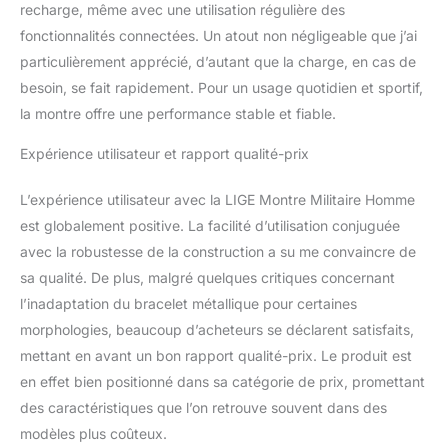
capacité de 730 mAh,
recharge, même avec une utilisation régulière des
étanche en profondeur
fonctionnalités connectées. Un atout non négligeable que j’ai
IP68】 : LIGE FV6
particulièrement apprécié, d’autant que la charge, en cas de
montre connectée
besoin, se fait rapidement. Pour un usage quotidien et sportif,
homme dispose d'une
la montre offre une performance stable et fiable.
batterie de grande
capacité de 730 mAh
Expérience utilisateur et rapport qualité-prix
longue durée, avec un
temps de travail de plus
de 15 jours, un temps de
L’expérience utilisateur avec la LIGE Montre Militaire Homme
veille de plus de 50 jours
est globalement positive. La facilité d’utilisation conjuguée
et un temps de charge.
avec la robustesse de la construction a su me convaincre de
de seulement 2,5 heures,
sa qualité. De plus, malgré quelques critiques concernant
vous permettant de ne
pas vous soucier de la
l’inadaptation du bracelet métallique pour certaines
batterie. Ne vous
morphologies, beaucoup d’acheteurs se déclarent satisfaits,
inquiétez pas tout le
mettant en avant un bon rapport qualité-prix. Le produit est
temps des problèmes de
en effet bien positionné dans sa catégorie de prix, promettant
batterie. La montre
des caractéristiques que l’on retrouve souvent dans des
connectée waterproof
étanche a des
modèles plus coûteux.