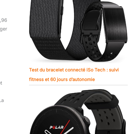
,96
éger
Test du bracelet connecté iSo Tech : suivi
fitness et 60 jours d’autonomie
t
La