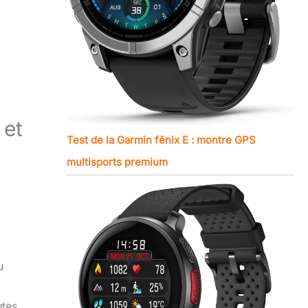
 et
Test de la Garmin fēnix E : montre GPS
multisports premium
u
utes