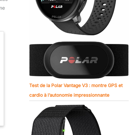
hme
Test de la Polar Vantage V3 : montre GPS et
cardio à l’autonomie impressionnante