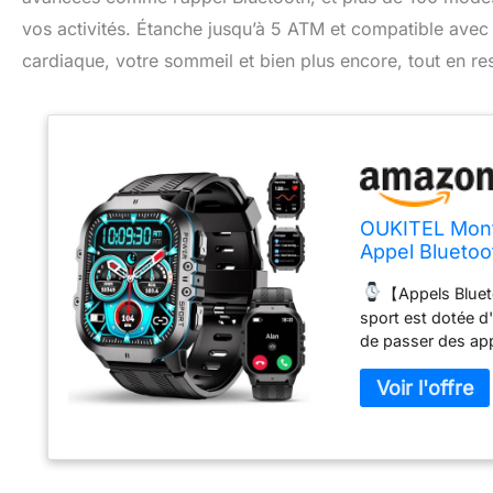
vos activités. Étanche jusqu’à 5 ATM et compatible avec 
cardiaque, votre sommeil et bien plus encore, tout en re
OUKITEL Mont
Appel Bluetoo
Cardio,Podom
【Appels Bluet
pour Android 
sport est dotée d
de passer des ap
vous conduisez o
plus facilement.
SMS,Facebook,Wh
manquerez plus j
Mode】Montre con
pouce,Offrant un 