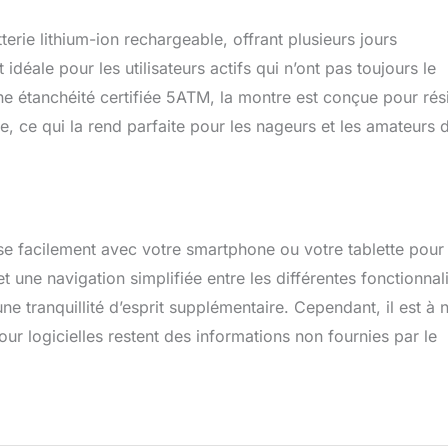
cquisition de bonnes habitudes de vie et améliore la qualité de
homme est un cadeau idéal pour votre famille et vos amis.
ie lithium-ion rechargeable, offrant plusieurs jours
déale pour les utilisateurs actifs qui n’ont pas toujours le
e étanchéité certifiée 5ATM, la montre est conçue pour rési
e, ce qui la rend parfaite pour les nageurs et les amateurs 
se facilement avec votre smartphone ou votre tablette pour
et une navigation simplifiée entre les différentes fonctionnali
ne tranquillité d’esprit supplémentaire. Cependant, il est à 
our logicielles restent des informations non fournies par le