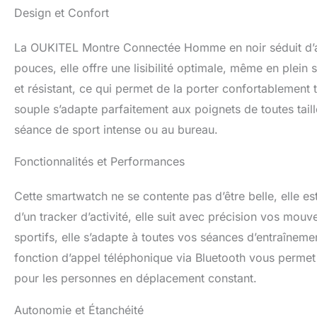
premier ordre.Elle
Design et Confort
pour une plus gra
exclusifs sont di
La OUKITEL Montre Connectée Homme en noir séduit d’ab
votre cadran avec
élégant.
【Un A
pouces, elle offre une lisibilité optimale, même en plein s
dispose d'une bat
et résistant, ce qui permet de la porter confortablement 
une charge de 2 
souple s’adapte parfaitement aux poignets de toutes taill
vous permet de co
assistant vocal, d
séance de sport intense ou au bureau.
montre connectée
les jours ou en v
Fonctionnalités et Performances
homme prend en c
l'extérieur,Elle 
Cette smartwatch ne se contente pas d’être belle, elle e
enregistrer les d
brûlées,etc,Cett
d’un tracker d’activité, elle suit avec précision vos mou
d'entraînement pl
sportifs, elle s’adapte à toutes vos séances d’entraîneme
plein air dans le
fonction d’appel téléphonique via Bluetooth vous permet 
Santé Du Corps】C
performance qui 
pour les personnes en déplacement constant.
Cette montre spor
afin d'en améliore
Autonomie et Étanchéité