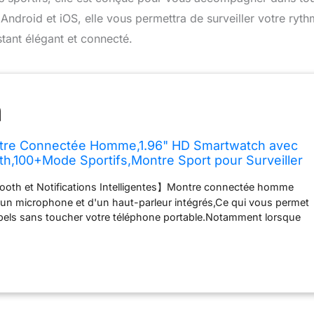
Android et iOS, elle vous permettra de surveiller votre ryt
stant élégant et connecté.
re Connectée Homme,1.96" HD Smartwatch avec
th,100+Mode Sportifs,Montre Sport pour Surveiller
etre,Sommeil,Étanche 5ATM,Montre Connectée
ooth et Notifications Intelligentes】Montre connectée homme
iOS Noir
'un microphone et d'un haut-parleur intégrés,Ce qui vous permet
pels sans toucher votre téléphone portable.Notamment lorsque
u faites le ménage,Vous pouvez passer et recevoir des appels
Vous pouvez recevoir des messages de
atsApp,Instagram,Etc via votre smartwatch homme.Vous ne
amais aucune information importante.
【L'avant-garde De La
nectée homme Doté d'un écran tactile HD de 1,96
plus grand espace de travail et une expérience utilisateur de