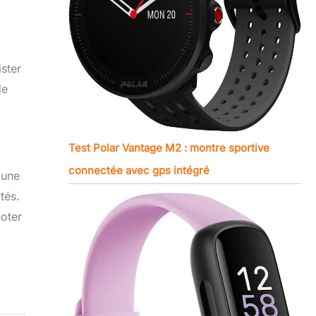
ster
de
Test Polar Vantage M2 : montre sportive
connectée avec gps intégré
 une
tés.
noter