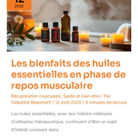
des
huiles
2025
essentielles
en
phase
de
repos
musculaire
Les bienfaits des huiles
essentielles en phase de
repos musculaire
Récupération musculaire
,
Santé et bien-être
/ Par
Célestine Beaumont
/
12 avril 2025
/
4 minutes de lecture
Les huiles essentielles, avec leur histoire millénaire
d’utilisation thérapeutique, continuent d’être un sujet
d’intérêt croissant dans