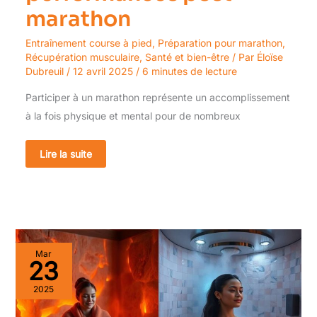
marathon
Entraînement course à pied
,
Préparation pour marathon
,
Récupération musculaire
,
Santé et bien-être
/ Par
Éloïse
Dubreuil
/
12 avril 2025
/
6 minutes de lecture
Participer à un marathon représente un accomplissement
à la fois physique et mental pour de nombreux
Lire la suite
Différence
Mar
entre
23
chaleur
et
2025
froid
: