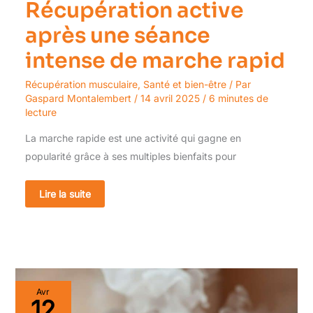
Récupération active
après une séance
intense de marche rapid
Récupération musculaire
,
Santé et bien-être
/ Par
Gaspard Montalembert
/
14 avril 2025
/
6 minutes de
lecture
La marche rapide est une activité qui gagne en
popularité grâce à ses multiples bienfaits pour
Lire la suite
Les
Avr
bienfaits
12