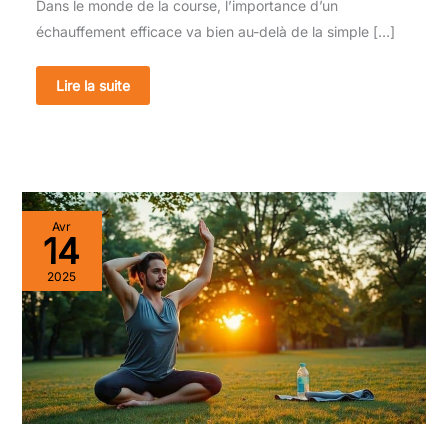
Dans le monde de la course, l’importance d’un
échauffement efficace va bien au-delà de la simple […]
Lire la suite
Récupération
Avr
active
14
après
une
2025
séance
intense
de
marche
rapid