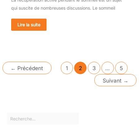
qui suscite de nombreuses discussions. Le sommeil
Lire la suite
←
Précédent
1
2
3
…
5
Suivant
→