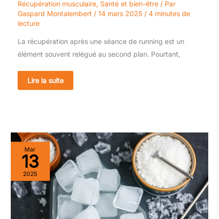
Récupération musculaire
,
Santé et bien-être
/ Par
Gaspard Montalembert
/
14 mars 2025
/
4 minutes de
lecture
La récupération après une séance de running est un
élément souvent relégué au second plan. Pourtant,
Lire la suite
Guide
Mar
sur
13
les
bains
2025
froids
pour
améliorer
la