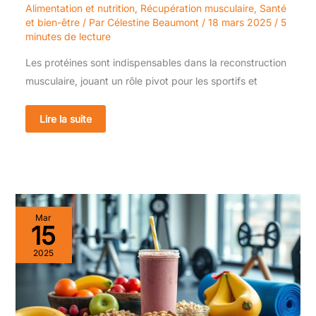
Alimentation et nutrition
,
Récupération musculaire
,
Santé
et bien-être
/ Par
Célestine Beaumont
/
18 mars 2025
/
5
minutes de lecture
Les protéines sont indispensables dans la reconstruction
musculaire, jouant un rôle pivot pour les sportifs et
Lire la suite
Collations
Mar
post-
15
entraînement
:
2025
que
privilégier
pour
une