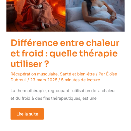
quelle
thérapie
utiliser
?
Différence entre chaleur
et froid : quelle thérapie
utiliser ?
Récupération musculaire
,
Santé et bien-être
/ Par
Éloïse
Dubreuil
/
23 mars 2025
/
5 minutes de lecture
La thermothérapie, regroupant l’utilisation de la chaleur
et du froid à des fins thérapeutiques, est une
Lire la suite