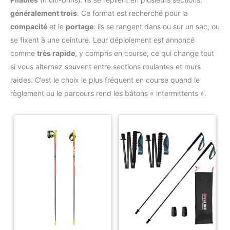
réglable pour plus de confort et sécurité ADAPTÉS À
voyages, la randonnée,
DIFFÉRENTS TERRAINS: Les pointes des baton trail sont en
l'alpinisme, la foresterie et
généralement trois
. Ce format est recherché pour la
fibre de carbone pour une excellente absorption des chocs, et
d'autres scènes, vous
ils sont fournis avec 4 paires de semelles différentes, vous
compacité
et le
portage
: ils se rangent dans ou sur un sac, ou
permettant de vous adapter à
permet de traverser le gravier, la neige, la forêt, la boue, etc.
différents terrains lors de
REMARQUE: Lors de l'assemblage du baton randonnée,
se fixent à une ceinture. Leur déploiement est annoncé
l'exploration de la nature, le
appuyez sur le bouton métallique et veillez à ne pas vous
baton de marche est livré avec
comme
très rapide
, y compris en course, ce qui change tout
pincer la main ; lors du réglage de la hauteur, la connexion ne
un sac pour une portabilité
doit pas dépasser le "STOPLINE", afin de ne pas arracher le
facile
si vous alternez souvent entre sections roulantes et murs
bâton de randonnée
raides. C’est le choix le plus fréquent en course quand le
règlement ou le parcours rend les bâtons « intermittents ».