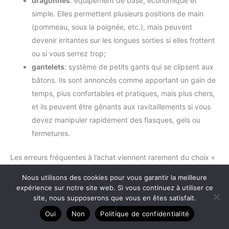
dragonnes
: équipement de base, économique et
simple. Elles permettent plusieurs positions de main
(pommeau, sous la poignée, etc.), mais peuvent
devenir irritantes sur les longues sorties si elles frottent
ou si vous serrez trop;
gantelets
: système de petits gants qui se clipsent aux
bâtons. Ils sont annoncés comme apportant un gain de
temps, plus confortables et pratiques, mais plus chers,
et ils peuvent être gênants aux ravitaillements si vous
devez manipuler rapidement des flasques, gels ou
fermetures.
Les erreurs fréquentes à l’achat viennent rarement du choix «
dragonne ou gantelet », mais du réglage et de la gestuelle.
Nous utilisons des cookies pour vous garantir la meilleure
Trois repères simples évitent la plupart des douleurs:
expérience sur notre site web. Si vous continuez à utiliser ce
site, nous supposerons que vous en êtes satisfait.
ne pas « pendre » dans la dragonne: elle sert à
Oui
Non
Politique de confidentialité
transmettre l’appui, pas à suspendre la main;