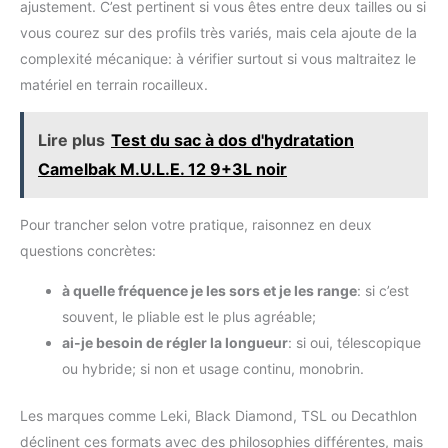
ajustement. C’est pertinent si vous êtes entre deux tailles ou si
randonnée. Les bâtons de
nordique et aux voyages. Avant chaque utilisation, vérifiez que
randonnée en fibre de carbone
les verrous, pointes et embouts sont correctement fixés
vous courez sur des profils très variés, mais cela ajoute de la
sont aisés à transporter,
allégeant considérablement la
complexité mécanique: à vérifier surtout si vous maltraitez le
charge portée par les
randonneurs. Malgré leur
matériel en terrain rocailleux.
légèreté, ils offrent un soutien
solide, garantissant une
stabilité inégalée et une
Lire plus
Test du sac à dos d'hydratation
confiance totale lors de vos
excursions.
Camelbak M.U.L.E. 12 9+3L noir
Pour trancher selon votre pratique, raisonnez en deux
questions concrètes:
à quelle fréquence je les sors et je les range
: si c’est
souvent, le pliable est le plus agréable;
ai-je besoin de régler la longueur
: si oui, télescopique
ou hybride; si non et usage continu, monobrin.
Les marques comme Leki, Black Diamond, TSL ou Decathlon
déclinent ces formats avec des philosophies différentes, mais