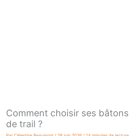
Comment choisir ses bâtons
de trail ?
Par
Célestine Beaumont
/
28 juin 2026
/
14 minutes de lecture