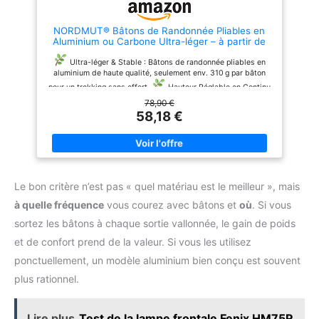
Sac gratuit : avec le sac
sportif, vous pouvez facilement
NORDMUT® Bâtons de Randonnée Pliables en
transporter les bâtons de
Aluminium ou Carbone Ultra-léger – à partir de
randonnée en montagne partout.
1,50 m ou 1,65 m – Bâtons de Trekking Stables
Ainsi, votre sac à dos ne se
avec Poignées Ergonomiques – Carbone / 115-
Ultra-léger & Stable : Bâtons de randonnée pliables en
salit pas et toutes les pièces
135cm
aluminium de haute qualité, seulement env. 310 g par bâton
restent ensemble.
Alpin
pour un trekking sans effort.
Hauteur Réglable en Continu
Loacker est une marque
: Ajustable ergonomiquement de 105 à 120 cm – parfait pour
78,90 €
d'extérieur d'Autriche qui est
toutes tailles et différents terrains.
Pack Compact :
58,18 €
sur le marché depuis 1993.
Facilement pliable et idéal pour ranger dans le sac à dos –
Tous les bâtons pliants sont
testés intensivement dans les
parfait pour voyager ou pour des aventures outdoor.
Alpes en Autriche
Matériaux Robustes & Embouts en Caoutchouc : Construction
durable avec embouts en caoutchouc antidérapants pour une
adhérence optimale sur tout type de sol.
Durable &
Engagé : En partenariat avec PLANT-MY-TREE, Nordmut
Le bon critère n’est pas « quel matériau est le meilleur », mais
soutient un avenir plus vert à chaque achat.
à quelle fréquence
vous courez avec bâtons et
où
. Si vous
sortez les bâtons à chaque sortie vallonnée, le gain de poids
et de confort prend de la valeur. Si vous les utilisez
ponctuellement, un modèle aluminium bien conçu est souvent
plus rationnel.
Lire plus
Test de la lampe frontale Fenix HM75R