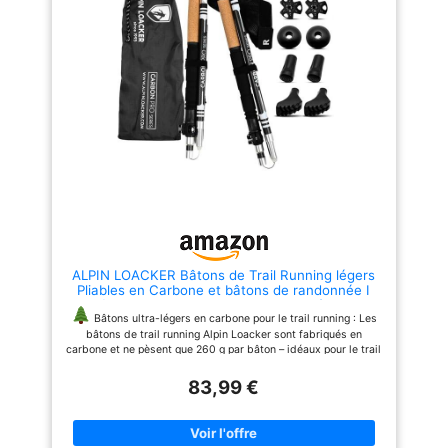
télescopique, vous ressentirez
moins de douleurs et plus de
confort, même après plusieurs
heures de marche.
Plus
d’équilibre et de stabilité
Fini la peur de glisser sur un
sentier boueux ou de trébucher
sur des pierres ! Avec ces
bâtons de marche nordique
télescopiques, vous bénéficiez
d’un appui solide et sécurisé
sur tous types de terrains. Que
vous fassiez du trail, de la
randonnée en montagne ou une
simple balade, ces bâtons de
randonnée télescopiques
réduisent considérablement le
ALPIN LOACKER Bâtons de Trail Running légers
risque de chutes.
Moins
Pliables en Carbone et bâtons de randonnée I
d’effort, plus d’endurance
Bâtons de Trekking de Haute qualité pour
Fatigué(e) après quelques
l'outdoor et Les Sports de Montagne, 115-135cm
Bâtons ultra-légers en carbone pour le trail running : Les
kilomètres ? Ces bâtons de
bâtons de trail running Alpin Loacker sont fabriqués en
marche pliables permettent une
carbone et ne pèsent que 260 g par bâton – idéaux pour le trail
répartition idéale de l’effort
running, l’alpinisme et les randonnées. Parfait pour les sportifs
entre vos bras et vos jambes.
de plein air qui misent sur un poids léger. Pliable et compact
83,99 €
Résultat : moins de fatigue
pour une utilisation facile : ces bâtons de trekking pliables se
musculaire, plus d’endurance et
replient à seulement 35 cm, ce qui les rend parfaits pour le
une meilleure posture. Que vous
transport dans un sac à dos ou pour des ajustements rapides
optiez pour un bâton de marche
sur les sentiers.
Bâtons réglables pour toutes les tailles de
carbone, un bâton de