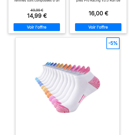
femmes sont composées d'un
pied Pro Racing V3.0 Run de
mélange de 81 % de coton, 17 %
Compressport préviennent les
de polyester et 2 %
frottements et pressions inutiles
49,99 €
16,00 €
d'élasthanne, offrant un
et vous offrent ainsi un confort
14,99 €
équilibre parfait entre douceur,
supérieur durant vos courses.
respirabilité et absorption de la
ULTRA-VENTILATION : Les Pro
transpiration Conception
Racing V3 Run disposent de
Respirante : Ces chaussettes de
fines bandes d'aération autour
sport sont dotées d'une
du pied pour une respirabilité
conception en maille respirante
complète. AMORTI : les 3D Dots
-5%
pour améliorer la circulation de
amortissent l'impact et donnent
l'air, empêcher les pieds de
au pied une adhérence solide
surchauffer pendant l'exercice
dans la chaussure.Ils
et les garder au sec et
contribuent à la protection du
confortables en permanence
tendon d'Achille et augmente le
Tissu Éponge Renforcé: Les
retour veineux et à atténuer la
semelles renforcées en tissu
fatigue pour plus de confort.
éponge au niveau du talon et
PRÉVENTION DES BLESSURES :
des orteils améliorent la
Un soutien amélioré de la voûte
durabilité des chaussettes,
plantaire à 360° stimule la
réduisent les impacts et les
circulation sanguine et empêche
frottements pendant l'exercice
la matière de se tordre et de se
et soulagent les douleurs aux
plier, évitant ainsi les ampoules
pieds Soutien de La Voûte
et les irritations au fil des
Plantaire: La bande de soutien
kilomètres. SÉCHAGE RAPIDE :
supplémentaire offre un
Les chaussettes de course à
maintien optimal sans
pied Pro Racing V3.0 Run
comprimer le pied, contribuant
sèchent rapidement grâce aux
ainsi à réduire la fatigue. Les
fibres hydrophobes, ce qui
bords-côtes élastiques
vous évite ainsi d'avoir les