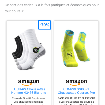
1 à 2 tailles de plus que d'habitude, car la taille asiatique est
Ce sont des cadeaux à la fois pratiques et économiques pour
plus petite que la taille de l'UE.
tout coureur.
-70%
TUUHAW Chaussettes
COMPRESSPORT
Homme 43-46 Blanche
Chaussettes Course, Pro
Noir Chaussettes de
Racing Socks V3 Run
Tissu de Qualité Supérieure:
SANS COUTURE ET ÉLASTIQUE
Course Basket
High, Jaune Fluo
Les chaussettes hommes
: Les chaussettes de course à