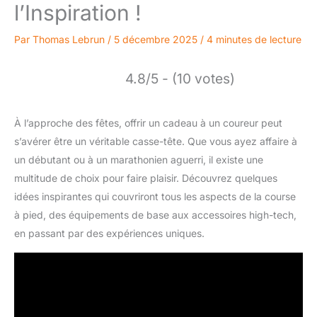
l’Inspiration !
Par
Thomas Lebrun
/
5 décembre 2025
/
4 minutes de lecture
4.8/5 - (10 votes)
À l’approche des fêtes, offrir un cadeau à un coureur peut
s’avérer être un véritable casse-tête. Que vous ayez affaire à
un débutant ou à un marathonien aguerri, il existe une
multitude de choix pour faire plaisir. Découvrez quelques
idées inspirantes qui couvriront tous les aspects de la course
à pied, des équipements de base aux accessoires high-tech,
en passant par des expériences uniques.