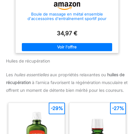
d'une batterie au lithium de
2000 mAh, qui peut être utilisée
en continu pendant 6 heures
Boule de massage en métal ensemble
grâce au moteur à couple élevé
d'accessoires d'entraînement sportif pour
sans balais. Le pistolet de
débutants.
massage est livré avec un câble
de charge rapide USB de type
34,97 €
C, de sorte que vous pouvez
l'emporter et le charger
n'importe où. Pistolet de
massage à percussion
silencieux : grâce à la
technologie avancée de
réduction du bruit, le pistolet de
Huiles de récupération
massage ne dépassera pas 40
dB. De plus, la conception
ergonomique empêche le
Les
huiles essentielles
aux propriétés relaxantes ou
huiles de
glissement et facilite la prise en
main. Après 10 minutes
récupération
à l’arnica favorisent la régénération musculaire et
d'utilisation continue, le
offrent un moment de détente bien mérité pour les coureurs.
masseur musculaire s'arrêtera
automatiquement pour éviter la
surchauffe, offrant une
protection intime pour votre
-29%
-27%
santé et protégeant
efficacement la durée de vie de
la batterie. 【Idéal pour les
idées de cadeaux】Avec un
design léger, l'étui de transport
et le manuel d'utilisation,