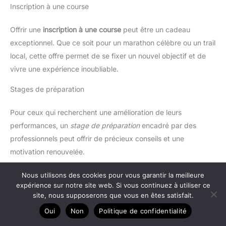
Inscription à une course
Offrir une
inscription à une course
peut être un cadeau
exceptionnel. Que ce soit pour un marathon célèbre ou un trail
local, cette offre permet de se fixer un nouvel objectif et de
vivre une expérience inoubliable.
Stages de préparation
Pour ceux qui recherchent une amélioration de leurs
performances, un
stage de préparation
encadré par des
professionnels peut offrir de précieux conseils et une
motivation renouvelée.
L’expérience personnelle précède alors la valeur matérielle
Nous utilisons des cookies pour vous garantir la meilleure
des cadeaux, mais quand elle se conjugue à la
expérience sur notre site web. Si vous continuez à utiliser ce
site, nous supposerons que vous en êtes satisfait.
personnalisation, elle devient un souvenir impérissable.
Oui
Non
Politique de confidentialité
Idées cadeaux personnalisés pour coureurs passionnés