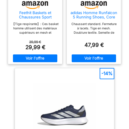
Feethit Baskets et
adidas Homme Runfalcon
Chaussures Sport
5 Running Shoes, Core
Homme Basquettes
Black/Core Black/Core
【Tige respirante】: Ces basket
Chaussant standard. Fermeture
Tennis Course Noir 41
Black, 44 EU
homme utilisent des matériaux
à lacets. Tige en mesh.
supérieurs en mesh et
Doublure textile. Semelle de
synthétiques. Le tissu tricoté est
propreté OrthoLite. Semelle
confortable, respirant et léger
intermédiaire Cloudfoam. Poids
39,99 €
47,99 €
pour garder vos pieds au sec
: 304 g (pointure 42 2/3). Drop
29,99 €
pendant l'exercice. 【 Intérieur
semelle intermédiaire : 10 mm
confortable 】 : l'intérieur des
(talon 33 mm / avant-pied 23
chaussures homme est fabriqué
mm). Semelle extérieure
en textile et en coton respirant
Adiwear.
hautement élastique. Amorti et
absorption des chocs accrus,
-14%
offrant un confort même en
position debout et en marchant
pendant une longue période.
【Antidérapant et antichoc】:
Ces chaussures de sport pour
hommes sont fabriquées en EVA
et en caoutchouc résistant.
L'EVA offre une absorption des
chocs, un amorti et un soutien
efficaces. La semelle extérieure
en caoutchouc est antidérapante
et résistante à l'usure. 【Glisser
sur & À lacets】: Les sneakers