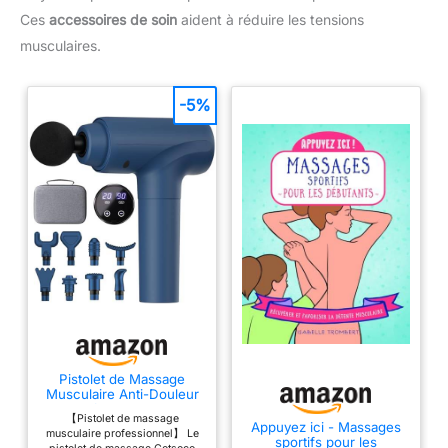
Ces
accessoires de soin
aident à réduire les tensions
musculaires.
-5%
Pistolet de Massage
Musculaire Anti-Douleur
Sportif, Massage Gun
【Pistolet de massage
Électrique Silencieux, 9
Appuyez ici - Massages
musculaire professionnel】 Le
Têtes Interchangeables &
sportifs pour les