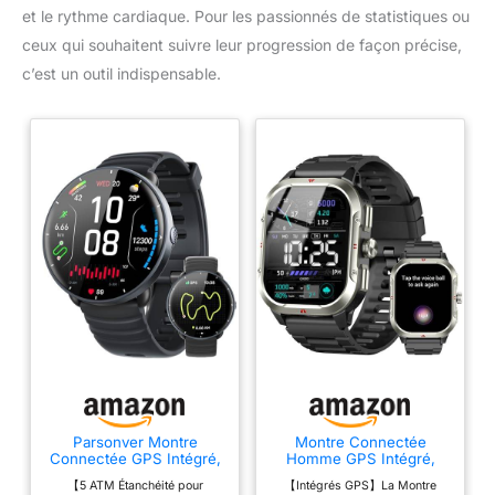
et le rythme cardiaque. Pour les passionnés de statistiques ou
l'entraînement, le tennis, le cyclisme, le trekking et d'autres
activités de plein air.
ceux qui souhaitent suivre leur progression de façon précise,
c’est un outil indispensable.
Parsonver Montre
Montre Connectée
Connectée GPS Intégré,
Homme GPS Intégré,
Natation pour Piscine/Eau
Militaire Smartwatch
【5 ATM Étanchéité pour
【Intégrés GPS】La Montre
Libre
2.06" HD avec Appel