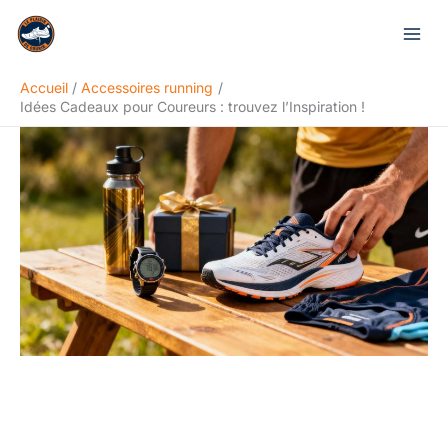
Aller
Rechercher
au
contenu
Accueil
Accessoires running
Idées Cadeaux pour Coureurs : trouvez l’Inspiration !