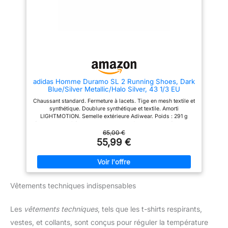
homme avec doublure
synthétique élastique et douce
protègent votre talon arrière de
l'abrasion, ce qui est pratique à
mettre et à enlever. Les lacets
peuvent être facilement ajustés
pour mieux s'adapter à vos
pieds. 【Plusieurs
Occacions】: Les baskets et
chaussures de sport homme
adidas Homme Duramo SL 2 Running Shoes, Dark
conviennent à la course, à la
Blue/Silver Metallic/Halo Silver, 43 1/3 EU
randonnée, au sport, à la gym,
au jogging, au cyclisme, à
Chaussant standard. Fermeture à lacets. Tige en mesh textile et
l'exercice, au travail, au basket-
synthétique. Doublure synthétique et textile. Amorti
ball, au tennis, au football, aux
LIGHTMOTION. Semelle extérieure Adiwear. Poids : 291 g
fêtes, aux voyages, à la maison,
(pointure 42 2/3). Drop semelle intermédiaire : 9 mm (talon 33
aux cours d'entraînement, aux
mm / avant-pied 24 mm).
65,00 €
vacances, aux loisirs, achats
55,99 €
quotidiens, camping, conduite,
activités intérieures et
extérieures. Chaussures de
marche décontractées à enfiler
pour hommes, parfaites pour
votre usage quotidien.
Vêtements techniques indispensables
Les
vêtements techniques
, tels que les t-shirts respirants,
vestes, et collants, sont conçus pour réguler la température