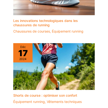
Les innovations technologiques dans les
chaussures de running
Chaussures de courses
,
Équipement running
Déc
17
2024
Shorts de course : optimiser son confort
Équipement running
,
Vêtements techniques