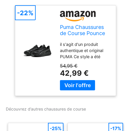
-22%
Puma Chaussures
de Course Pounce
LiteRoad Unisexes,
il s'agit d'un produit
Puma Noir, Gris
authentique et original
foncé Froid, 42.5
PUMA Ce style a été
EU
produit de manière
54,95 €
durable il assure un
42,99 €
ajustement optimal
Confortable à porter Idéal
pour toutes les
occasions et toutes les
saisons
Découvrez d’autres chaussures de course
-25%
-17%