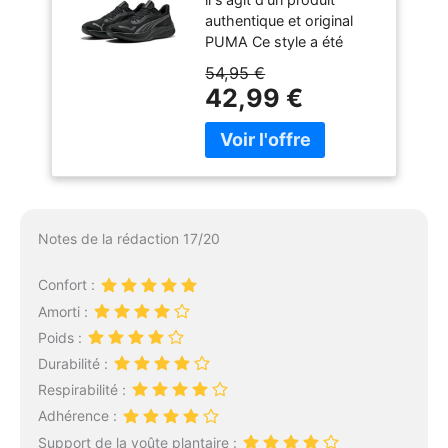
Puma Noir, Gris
authentique et original
foncé Froid, 42.5
PUMA Ce style a été
EU
produit de manière
54,95 €
durable il assure un
42,99 €
ajustement optimal
Confortable à porter Idéal
pour toutes les
occasions et toutes les
saisons
Notes de la rédaction 17/20
Confort :
Amorti :
Poids :
Durabilité :
Respirabilité :
Adhérence :
Support de la voûte plantaire :