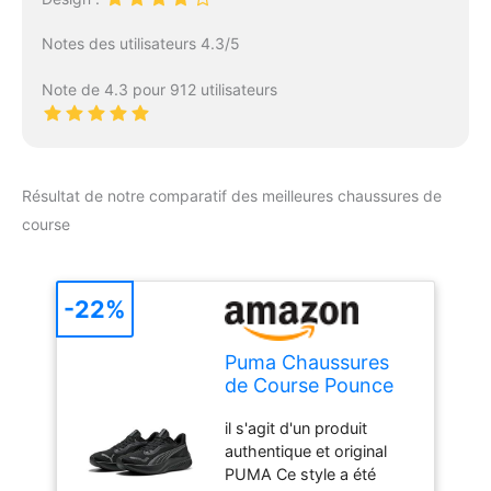
Notes des utilisateurs 4.3/5
Note de 4.3 pour 912 utilisateurs
Résultat de notre comparatif des meilleures chaussures de
course
-22%
Puma Chaussures
de Course Pounce
LiteRoad Unisexes,
il s'agit d'un produit
Puma Noir, Gris
authentique et original
foncé Froid, 42.5
PUMA Ce style a été
EU