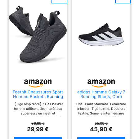
Feethit Chaussures Sport
adidas Homme Galaxy 7
Homme Baskets Running
Running Shoes, Core
Tennis Course Gris
Black/Cloud
【Tige respirante】: Ces basket
Chaussant standard. Fermeture
Foncé 43
White/Carbon, 42 EU
homme utilisent des matériaux
à lacets. Tige textile. Doublure
supérieurs en mesh et
textile. Semelle intermédiaire
synthétiques. Le tissu tricoté
Cloudfoam. Semelle extérieure
est confortable, respirant et
en TPU. Poids : 319 g (pointure
39,99 €
55,00 €
léger pour garder vos pieds au
42 2/3). Drop semelle
29,99 €
45,90 €
sec pendant l'exercice. 【
intermédiaire : 6 mm (talon 35
Intérieur confortable 】 :
mm / avant-pied 29 mm).