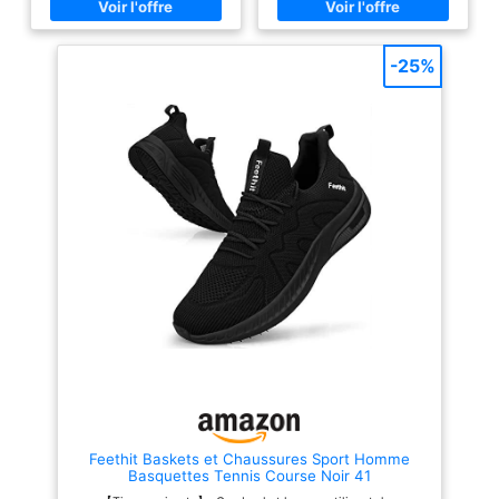
l'intérieur des chaussures
homme est fabriqué en textile
et en coton respirant hautement
élastique. Amorti et absorption
-25%
des chocs accrus, offrant un
confort même en position
debout et en marchant pendant
une longue période.
【Antidérapant et antichoc】:
Ces chaussures de sport pour
hommes sont fabriquées en EVA
et en caoutchouc résistant.
L'EVA offre une absorption des
chocs, un amorti et un soutien
efficaces. La semelle extérieure
en caoutchouc est
antidérapante et résistante à
l'usure. 【Glisser sur & À
lacets】: Les sneakers homme
avec doublure synthétique
élastique et douce protègent
votre talon arrière de l'abrasion,
ce qui est pratique à mettre et à
enlever. Les lacets peuvent être
facilement ajustés pour mieux
s'adapter à vos pieds.
【Plusieurs Occacions】: Les
Feethit Baskets et Chaussures Sport Homme
baskets et chaussures de sport
Basquettes Tennis Course Noir 41
homme conviennent à la course,
à la randonnée, au sport, à la