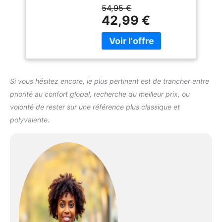
produit de manière
54,95 €
durable il assure un
42,99 €
ajustement optimal
Confortable à porter Idéal
pour toutes les
occasions et toutes les
saisons
Si vous hésitez encore, le plus pertinent est de trancher entre
priorité au confort global, recherche du meilleur prix, ou
volonté de rester sur une référence plus classique et
polyvalente.