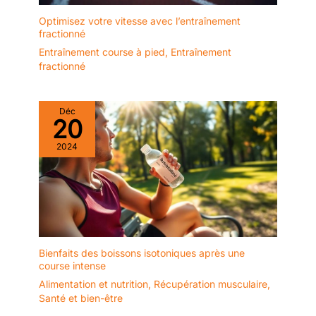
Optimisez votre vitesse avec l’entraînement
fractionné
Entraînement course à pied
,
Entraînement
fractionné
Déc
20
2024
Bienfaits des boissons isotoniques après une
course intense
Alimentation et nutrition
,
Récupération musculaire
,
Santé et bien-être