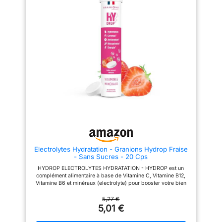
(6). 91 % DES PERSONNES
ELECTROLYTE HYDRATATION
RESSENTENT L'EFFICACITÉ
SANS SUCRE - FABRIQUÉ EN
POUR LA RÉHYDRATATION*
FRANCE | Notre Hydrop
PARFUMS NATURELS &
Granions est un complement
RAFRAÎCHISSANTS : Chaque
alimentaire en pastile
tube Hydratis offre une saveur
effervescente, formulé avec des
fruitée et légère avec une faible
electrolytes hydratation sans
teneur en sucre et des arômes
sucres, sans colorants ni
naturels. Le mélange de citron &
conservateurs, avec un
fleur de sureau révèle des notes
délicieux arôme fruits naturel.
douces et acidulées sans
Découvrez les savoureux goûts
arrière-goût artificiel. Plus de 10
citron, fraise, pêche et mangue
parfums disponibles. à
passion. Chaque tube HYDROP
déguster froids ou chauds
contient 20 pastilles. Cette
selon vos envies ! 92 % DES
boisson efficace recharge vos
PERSONNES APPRÉCIENT LE
batteries pour une hydratation et
GOÛT D'HYDRATIS*
un confort optimaux. VITAMINE
(*Sondage Parashop mené en
C + VITAMINE B12 + VITAMINE
auto-évaluation – Oct. 2023)
B6 VEGAN - Nos pastilles
COMPOSITION SAINE &
effervescentes, HYDROP, pour
Electrolytes Hydratation - Granions Hydrop Fraise
ADAPTÉE À TOUS : Hydratis est
les boissons énergétiques
- Sans Sucres - 20 Cps
conçu pour toute la famille,
contient des vitamines
enfants dès 3 ans, adultes
essentielles (Vitamine C,
HYDROP ELECTROLYTES HYDRATATION - HYDROP est un
actifs et seniors. Sa formule
Vitamine B12, Vitamine B6) et
complément alimentaire à base de Vitamine C, Vitamine B12,
végan, sans gluten, sans
des minéraux importants
Vitamine B6 et minéraux (electrolyte) pour booster votre bien
sorbitol, sans colorants ni
comme le magnésium, le
etre et votre hydratation pendant les efforts physiques, les
conservateurs convient à tous.
potassium, le sodium et le
voyages ou les fortes chaleurs. Notre Hydrop electrolytes
5,27 €
En été comme en hiver.
chlorure. Ensemble, elles
hydratation sans sucre, assure une hydratation optimale et
5,01 €
Pendant/après le sport ou lors
contribuent au bon
contribue au bon fonctionnement des muscles et du système
de voyages. UTILISATION
fonctionnement du système
nerveux. ELECTROLYTE HYDRATATION SANS SUCRE -