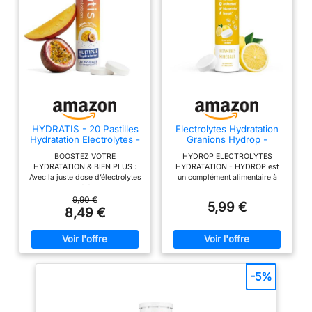
HYDRATIS - 20 Pastilles
Electrolytes Hydratation
Hydratation Electrolytes -
Granions Hydrop -
Mangue Passion
Pastilles Citron - 20
BOOSTEZ VOTRE
HYDROP ELECTROLYTES
Pastilles
HYDRATATION & BIEN PLUS :
HYDRATATION - HYDROP est
Avec la juste dose d’électrolytes
un complément alimentaire à
et d'oligo-éléments, les
base de Vitamine C, Vitamine
pastilles Hydratis optimisent
B12, Vitamine B6 et minéraux
9,90 €
5,99 €
l'absorption de l'eau (1). aident
(electrolyte) pour booster votre
8,49 €
à réduire la fatigue (2). et
bien etre et votre hydratation
favorisent la récupération
pendant les efforts physiques,
musculaire (3). Elles
les voyages ou les fortes
soutiennent également votre
chaleurs. Notre Hydrop
métabolisme. votre
electrolytes hydratation sans
concentration ainsi que votre
sucre, assure une hydratation
-5%
système nerveux (4) et
optimale et contribue au bon
immunitaire (5). tout en ayant
fonctionnement des muscles et
des propriétés antioxydantes
du système nerveux.