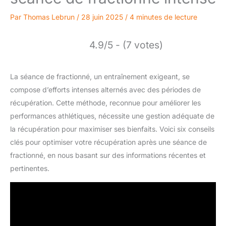
Par
Thomas Lebrun
/
28 juin 2025
/
4 minutes de lecture
4.9/5 - (7 votes)
La séance de fractionné, un entraînement exigeant, se
compose d’efforts intenses alternés avec des périodes de
récupération. Cette méthode, reconnue pour améliorer les
performances athlétiques, nécessite une gestion adéquate de
la récupération pour maximiser ses bienfaits. Voici six conseils
clés pour optimiser votre récupération après une séance de
fractionné, en nous basant sur des informations récentes et
pertinentes.