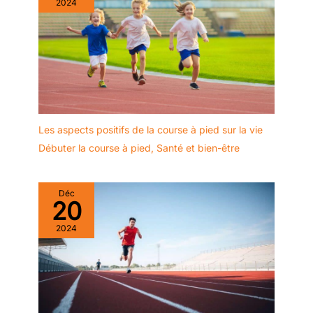
2024
Les aspects positifs de la course à pied sur la vie
Débuter la course à pied
,
Santé et bien-être
Déc
20
2024