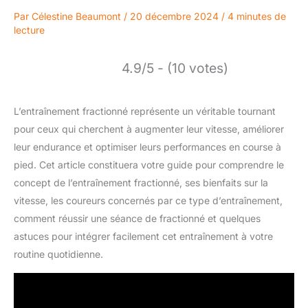
Par
Célestine Beaumont
/
20 décembre 2024
/
4 minutes de
lecture
4.9/5 - (10 votes)
L’entraînement fractionné représente un véritable tournant
pour ceux qui cherchent à augmenter leur vitesse, améliorer
leur endurance et optimiser leurs performances en course à
pied. Cet article constituera votre guide pour comprendre le
concept de l’entraînement fractionné, ses bienfaits sur la
vitesse, les coureurs concernés par ce type d’entraînement,
comment réussir une séance de fractionné et quelques
astuces pour intégrer facilement cet entraînement à votre
routine quotidienne.