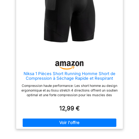
Matière et coupe – Under
poche invisible pour le
Armour UA HG Leggings,
stockage sûr et stable des
Legging de compression pour
éléments nécessaires, comme :
homme, Matière : Corps : 84%
carte, clé, téléphone intelligent.
Polyester / 16% Elasthanne, Filet
Séchage rapide : le tissu doux,
: 92% Polyester / 8%
respirant et hygroscopique est
Elasthanne, Coupe :
doux, sèche rapidement et
Compression
évacue la transpiration de la
peau, vous gardant au sec et
confortable pendant le sport,
facilité de mouvement, pour une
plus grande respirabilité vous
gardant au frais par temps
chaud. C'est une excellente
idée comme petit cadeau
Niksa 1 Pièces Short Running Homme Short de
d'anniversaire pour les
Compression à Séchage Rapide et Respirant
hommes, un présent pour la
Short de Sport Ajusté avec Poches pour
personne que vous aimez, Note
Compression haute performance: Les short homme au design
Téléphone Portable, Noir, M
sur la taille : la taille fournie est
ergonomique et au tissu stretch 4 directions offrent un soutien
en standard chinois, veuillez
optimal et une forte compression pour les muscles des
vérifier la taille dans la
hanches et des cuisses, stabilisent les muscles pendant
description ci-dessous et
l'entraînement, accélèrent la récupération des muscles après
décider de votre achat,
12,99 €
l'entraînement et réduisent la formation d'acide lactique
Commandez 1 à 2 tailles de plus
Respirant et à séchage rapide: Le short compression homme
que d'habitude, car la taille
est composé de 88% de polyester et de 12% d'élasthanne, il
asiatique est plus petite que la
est fabriqué dans un matériau qui évacue l'humidité, évacue la
taille de l'UE.
transpiration, sèche rapidement, respire et est doux pour la
peau Coutures plates & ceinture élastique : Le short de sport
homme est doté de coutures plates qui augmentent la