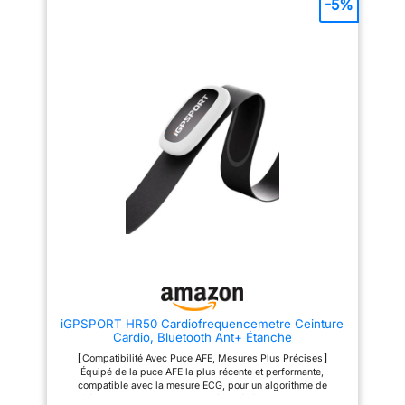
-5%
toutes les morphologies (XS/S
Strava, Nike) ou matériels
pour 22 à 29’’ et M/L pour 29-
sportifs. Connexions Bluetooth
42’’) Durable et étanche jusqu'à
et ANT+ simultanées. CEINTURE
3 ATM (30 m) Lavable en
POLAR PRO : électrodes
machine
améliorées, points de silicone
antidérapants et boucle sûre
pour un ajustement confortable,
précis, sans interférences.
Remplacer tous les 6 mois pour
les performances.
POLYVALENCE : cyclisme,
course, natation, aviron ou salle
de sport. Étanche jusqu’à 30
mètres et mémoire interne pour
une séance sans téléphone ni
montre. COMPATIBILITɠ: avec
Polar, Garmin, Apple Watch,
Suunto et autres applications.
Mettez le firmware à jour via
Polar Beat.
iGPSPORT HR50 Cardiofrequencemetre Ceinture
Cardio, Bluetooth Ant+ Étanche
【Compatibilité Avec Puce AFE, Mesures Plus Précises】
Équipé de la puce AFE la plus récente et performante,
compatible avec la mesure ECG, pour un algorithme de
fréquence cardiaque de dernière génération avec une