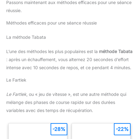
Passons maintenant aux méthodes efficaces pour une séance
résistance et réduisent l'irritation de la peau pour éviter les
frottements pendant le sport. La large ceinture s'adapte mieux
réussie.
à la taille et assure un confort optimal Poche pratique: Les
shorts de course à pied homme courts ont 2 poches de
compression hautes pour protéger votre téléphone portable,
Méthodes efficaces pour une séance réussie
vos clés ou d'autres objets. Le balancement est à peine
perceptible, ce qui vous permet de vous concentrer sur vos
performances sportives Fitness indispensable: Les short sport
La méthode Tabata
homme sont adaptés à l'entraînement en toute saison. Comme
l'entraînement, l'entraînement physique, le yoga, la course, le
cyclisme, le basket-ball, le football, l'escalade, la randonnée,
L’une des méthodes les plus populaires est la
méthode Tabata
les voyages, le cyclisme, la musculation
: après un échauffement, vous alternez 20 secondes d’effort
intense avec 10 secondes de repos, et ce pendant 4 minutes.
Le Fartlek
Le Fartlek
, ou « jeu de vitesse », est une autre méthode qui
mélange des phases de course rapide sur des durées
variables avec des temps de récupération.
-28%
-22%