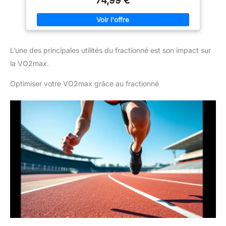
74,99 €
qu’elle arrive en excellent état,
qu’elle arrive en excellent état,
vous pouvez lui faire confiance pour un bon départ dans les
prête à l’emploi.
prête à l’emploi.
courses et faire de meilleurs progrès. 【ADJUSTABLE ET
STABLE】Bloc de départ professionnel en alliage d'aluminium
avec des patins en caoutchouc épais. Doté de canaux filetés,
les angles des pédales peuvent être facilement ajustés. 【SIX
ANGLES】Les pédales en caoutchouc se bloquent en place
L’une des principales utilités du fractionné est son impact sur
une fois réglées. Les pédales en caoutchouc ont 6 trous (15°,
25°, 35°, 45°, 55° & 65°), en fonction de votre taille pour
la VO2max.
élaborer l'angle parfait pour vous. Grâce à la fonction de
réglage de la longueur du canal, l'angle de la pédale peut être
facilement ajusté. Les pédales en caoutchouc se bloquent en
Optimiser votre VO2max grâce au fractionné
place une fois réglées. Chaque pédale possède six pointes et
le matériel nécessaire est inclus. 【APPLICATION】Un appareil
pour soutenir les pieds d'un coureur au départ d'une course
d'athlétisme. CONSEIL1 : Le bloc de départ étant fabriqué en
alliage d'aluminium, avec des bavures tranchantes, veillez à ne
pas vous égratigner les doigts lorsque vous ouvrez
l'emballage. CONSEIL2 : Dans le processus de production et
de transport, il y a plus ou moins de collision, d'usure et de
poussière, c'est normal, avant de quitter l'usine, nous allons
également tester la fonction est intacte, 100% sûr que ce n'est
pas des produits utilisés, s'il vous plaît n'hésitez pas à utiliser.
CONSEIL3 : Plus les modèles de démarrage sont de qualité
supérieure, moins il y a de bavures et d'éraflures, plus le
processus de production est raffiné et plus le prix est élevé.
Comme les séries de qualité supérieure：25in-High-grade
Red/32in-High-grade Red/35in-High-grade Silver/35in-High-
grade Yellow.