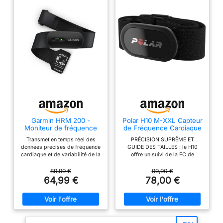
Garmin HRM 200 -
Polar H10 M-XXL Capteur
Moniteur de fréquence
de Fréquence Cardiaque
Cardiaque – Taille M–XL
Bluetooth & Ant+
Transmet en temps réel des
PRÉCISION SUPRÊME ET
données précises de fréquence
GUIDE DES TAILLES : le H10
cardiaque et de variabilité de la
offre un suivi de la FC de
fréquence cardiaque aux
précision ECG. Tailles : XS-S
montres connectées et
62-74 cm, M-XXL 75-115 cm,
89,99 €
99,90 €
compteurs de vélo Garmin, aux
XXXL 116-155 cm (vendu
64,99 €
78,00 €
équipements tiers et aux
séparément). Entre deux tailles :
applications compatibles
M–XXL pour le confort, XS–S
Autonomie : jusqu’à 1 an (pile
pour une coupe ajustée.
remplaçable par l'utilisateur)
CONNECTIVITɠ: via Bluetooth,
Ceinture confortable, disponible
ANT+ ou 5 kHz aux montres
en deux tailles pour s’adapter à
connectées, applis (Peloton,