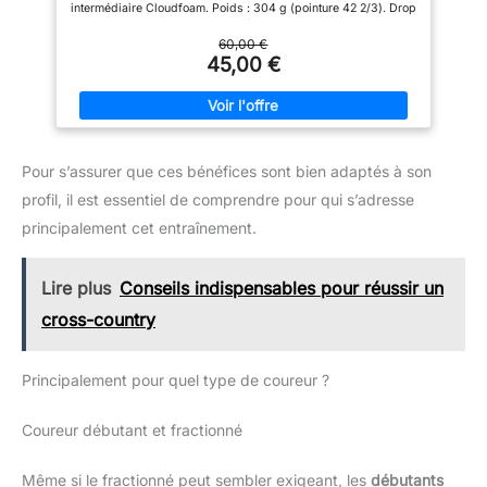
intermédiaire Cloudfoam. Poids : 304 g (pointure 42 2/3). Drop
évitez le contact avec l'eau
semelle intermédiaire : 10 mm (talon 33 mm / avant-pied 23
chaude, la vapeur, l'eau de mer
mm). Semelle extérieure Adiwear.
60,00 €
ou les produits chimiques
45,00 €
(savon, gel douche). Son
bracelet en TPU premium
garantit un confort supérieur
pour un port prolongé. Sa
robustesse en fait le partenaire
de confiance de cette montre
sport, du bureau aux activités
Pour s’assurer que ces bénéfices sont bien adaptés à son
nautiques, sans jamais vous
laisser tomber au quotidien.
profil, il est essentiel de comprendre pour qui s’adresse
[Compatibilité Universelle &
principalement cet entraînement.
Cadeau Idéal pour Tous]
Entièrement compatible avec
Android 6.0+ et iOS 9.0+, cette
montre connectée s'intègre
Lire plus
Conseils indispensables pour réussir un
parfaitement à tous les
smartphones modernes. Elle
cross-country
regorge d'outils pratiques :
assistant vocal, calculatrice,
chronomètre, météo, lampe de
Principalement pour quel type de coureur ?
poche et même des jeux
éducatifs pour stimuler l'esprit.
Disponible en plusieurs coloris,
Coureur débutant et fractionné
c'est l'idée cadeau parfaite
pour toutes les occasions :
Noël, anniversaires, fête des
mères ou des pères, Pâques et
Même si le fractionné peut sembler exigeant, les
débutants