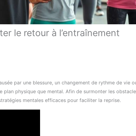
ter le retour à l’entraînement
t causée par une blessure, un changement de rythme de vie o
e plan physique que mental. Afin de surmonter les obstacl
ratégies mentales efficaces pour faciliter la reprise.