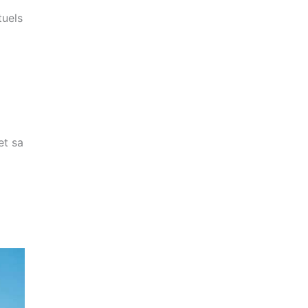
tuels
et sa