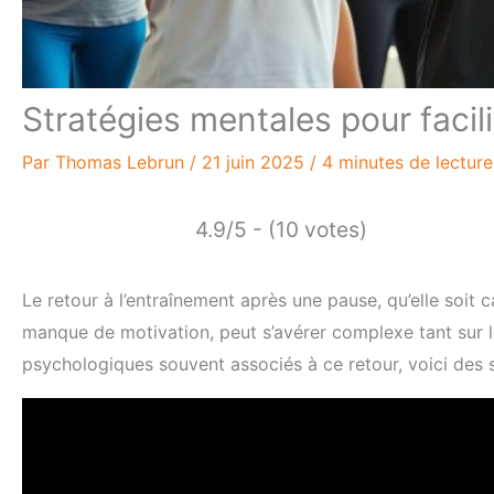
Stratégies mentales pour facili
Par
Thomas Lebrun
/
21 juin 2025
/
4 minutes de lecture
4.9/5 - (10 votes)
Le retour à l’entraînement après une pause, qu’elle soi
manque de motivation, peut s’avérer complexe tant sur l
psychologiques souvent associés à ce retour, voici des st