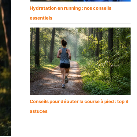
Hydratation en running : nos conseils
essentiels
Conseils pour débuter la course à pied : top 9
astuces