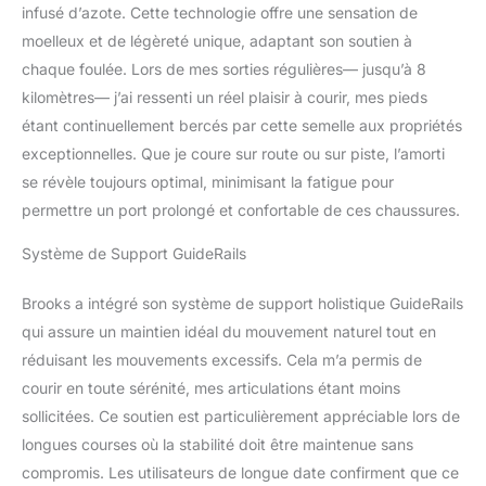
infusé d’azote. Cette technologie offre une sensation de
pour diabétiques et ont
moelleux et de légèreté unique, adaptant son soutien à
reçu le sceau
d’approbation de l'APMA.
chaque foulée. Lors de mes sorties régulières— jusqu’à 8
Prédécesseur :
kilomètres— j’ai ressenti un réel plaisir à courir, mes pieds
Adrenaline GTS 23.
étant continuellement bercés par cette semelle aux propriétés
Système de soutien
exceptionnelles. Que je coure sur route ou sur piste, l’amorti
holistique GuideRails :
notre technologie
se révèle toujours optimal, minimisant la fatigue pour
innovante soutient votre
permettre un port prolongé et confortable de ces chaussures.
corps dans son
mouvement naturel tout
Système de Support GuideRails
en contrôlant l'excès de
mouvement.
Brooks a intégré son système de support holistique GuideRails
Rembourrage dynamique
qui assure un maintien idéal du mouvement naturel tout en
: la mousse de la semelle
réduisant les mouvements excessifs. Cela m’a permis de
intermédiaire DNA Loft
v3 infusée d'azote offre
courir en toute sérénité, mes articulations étant moins
un amorti souple et fluide
sollicitées. Ce soutien est particulièrement appréciable lors de
qui s'adapte à votre
longues courses où la stabilité doit être maintenue sans
foulée unique pour un
compromis. Les utilisateurs de longue date confirment que ce
confort léger kilomètre