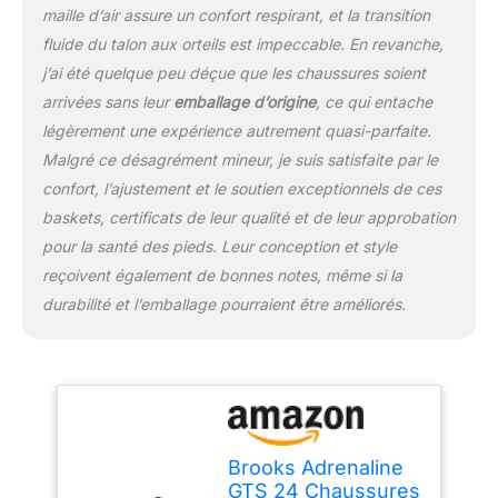
maille d’air assure un confort respirant, et la transition
confort léger kilomètre
fluide du talon aux orteils est impeccable. En revanche,
après kilomètre. Tige de
qualité : la tige en maille
j’ai été quelque peu déçue que les chaussures soient
aérée technique offre
arrivées sans leur
emballage d’origine
, ce qui entache
une respirabilité, une
légèrement une expérience autrement quasi-parfaite.
élasticité et une structure
Malgré ce désagrément mineur, je suis satisfaite par le
idéales pour un
ajustement confortable.
confort, l’ajustement et le soutien exceptionnels de ces
Transitions en douceur :
baskets, certificats de leur qualité et de leur approbation
la semelle extérieure et la
pour la santé des pieds. Leur conception et style
semelle intermédiaire
reçoivent également de bonnes notes, même si la
favorisent des transitions
fluides pour que vous
durabilité et l’emballage pourraient être améliorés.
puissiez en faire plus,
confortablement.
Brooks Adrenaline
GTS 24 Chaussures