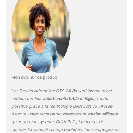
Adrenaline GTS 24 sont
certifiées PDAC A5500
pour diabétiques et ont
reçu le sceau
d’approbation de l'APMA.
Prédécesseur :
Adrenaline GTS 23.
Système de soutien
holistique GuideRails :
notre technologie
innovante soutient votre
corps dans son
mouvement naturel tout
Mon avis sur ce produit
en contrôlant l'excès de
mouvement.
Les Brooks Adrenaline GTS 24 BasketHomme m’ont
Rembourrage dynamique
séduite par leur
amorti confortable et léger
, rendu
: la mousse de la semelle
possible grâce à la technologie DNA Loft v3 infusée
intermédiaire DNA Loft
d’azote. J’apprécie particulièrement le
soutien efficace
v3 infusée d'azote offre
un amorti souple et fluide
qu’apporte le système GuideRails, idéal pour des
qui s'adapte à votre
courses longues et l’usage quotidien. Leur empeigne en
foulée unique pour un