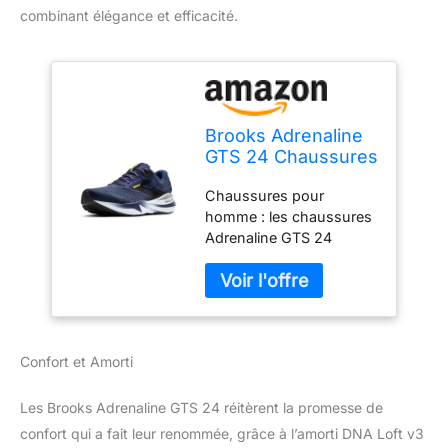
combinant élégance et efficacité.
Brooks Adrenaline
GTS 24 Chaussures
de course avec
Chaussures pour
soutien pour
homme : les chaussures
homme, 11 Wide
Adrenaline GTS 24
offrent un soutien à
chaque foulée, et sont
conçues avec un
rembourrage DNA Loft
v3 infusé d'azote pour
Confort et Amorti
encore plus de légèreté
et de confort. Ces
chaussures Brooks
Les Brooks Adrenaline GTS 24 réitèrent la promesse de
Adrenaline GTS 24 sont
confort qui a fait leur renommée, grâce à l’amorti DNA Loft v3
certifiées PDAC A5500