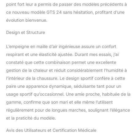
après kilomètre. Tige de
point fort leur a permis de passer des modèles précédents à
qualité : la tige en maille
ce nouveau modèle GTS 24 sans hésitation, profitant d’une
aérée technique offre
évolution bienvenue.
une respirabilité, une
élasticité et une structure
Design et Structure
idéales pour un
ajustement confortable.
L’empeigne en maille d’air ingénieuse assure un confort
Transitions en douceur :
respirant et une élasticité ajustée. Durant mes essais, j’ai
la semelle extérieure et la
semelle intermédiaire
constaté que cette combinaison permet une excellente
favorisent des transitions
gestion de la chaleur et réduit considérablement l’humidité à
fluides pour que vous
l’intérieur de la chaussure. Le design sportif confère à cette
puissiez en faire plus,
paire une apparence dynamique, séduisante tant pour un
confortablement.
usage sportif qu’occasionnel. Une amie proche, habituée de la
gamme, confirme que son mari et elle même l’utilisent
régulièrement pour de longues marches, soulignant l’élégance
et la praticité du modèle.
Avis des Utilisateurs et Certification Médicale