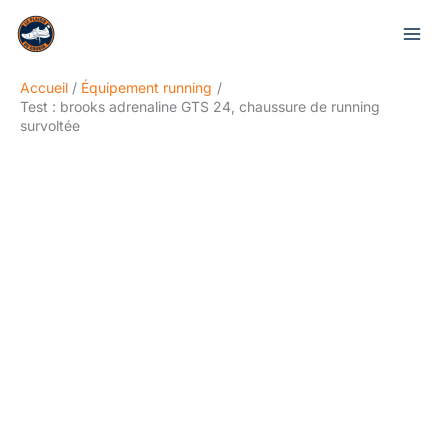
Aller
Rechercher
au
contenu
Accueil
Équipement running
Test : brooks adrenaline GTS 24, chaussure de running
survoltée