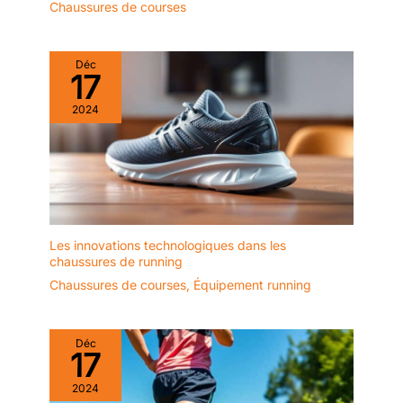
Chaussures de courses
Déc
17
2024
Les innovations technologiques dans les
chaussures de running
Chaussures de courses
,
Équipement running
Déc
17
2024