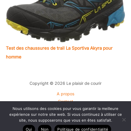
Test des chaussures de trail La Sportiva Akyra pour
homme
Copyright © 2026 Le plaisir de courir
A propos
Contact
Nous utilisons des cookies pour vous garantir la meilleure
Plan du site
expérience sur notre site web. Si vous continuez à utiliser ce
Mentions légales
site, nous supposerons que vous en êtes satisfait.
Politique de confidentialité
Oui
Non
Politique de confidentialité