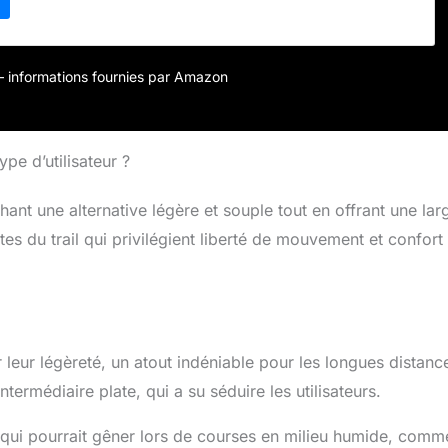
onne santé des pieds.
r – informations fournies par Amazon
pe d’utilisateur ?
hant une alternative légère et souple tout en offrant une lar
tes du trail qui privilégient liberté de mouvement et confort
eur légèreté, un atout indéniable pour les longues distanc
termédiaire plate, qui a su séduire les utilisateurs.
e qui pourrait gêner lors de courses en milieu humide, comm