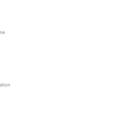
ême
ation