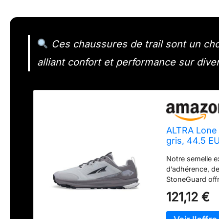
Ces chaussures de trail sont un cho
alliant confort et performance sur diver
ALTRA Lone 
gris, 44.5 E
Notre semelle e
d’adhérence, de 
StoneGuard offre
débris et les te
121,12 €
stable. Ce produ
Association (AP