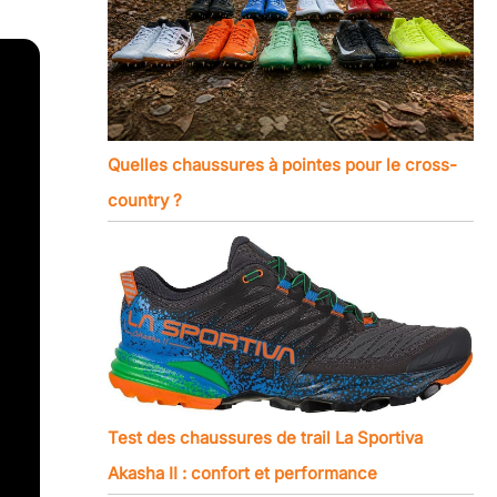
Quelles chaussures à pointes pour le cross-
country ?
Test des chaussures de trail La Sportiva
Akasha II : confort et performance