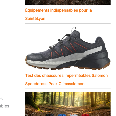
Équipements indispensables pour la
SaintéLyon
Test des chaussures imperméables Salomon
Speedcross Peak Climasalomon
es
ables