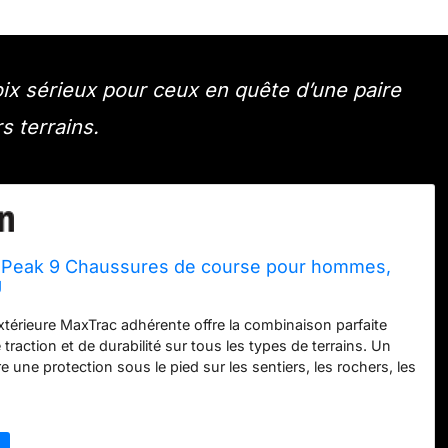
ix sérieux pour ceux en quête d’une paire
s terrains.
Peak 9 Chaussures de course pour hommes,
U
xtérieure MaxTrac adhérente offre la combinaison parfaite
traction et de durabilité sur tous les types de terrains. Un
 une protection sous le pied sur les sentiers, les rochers, les
rrains difficiles avec une sensation souple mais ferme et
it a reçu le label de qualité de l'American Podiatric Medical
MA), décerné aux produits jugés par l'association comme