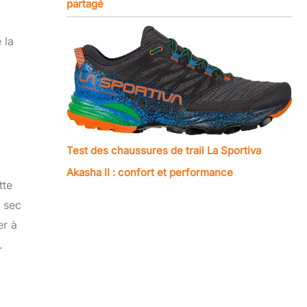
partagé
 la
Test des chaussures de trail La Sportiva
Akasha II : confort et performance
tte
u sec
er à
.