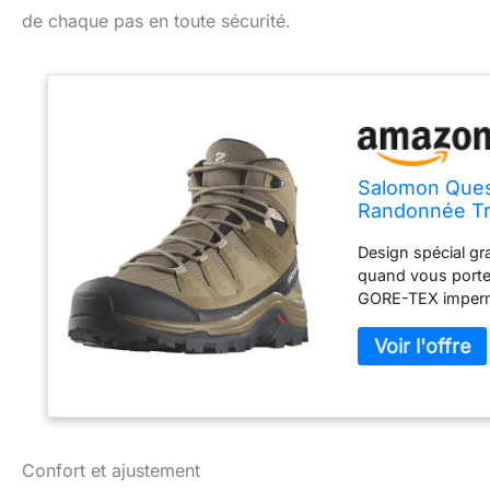
de chaque pas en toute sécurité.
Salomon Ques
Randonnée Tr
randonnée, Pr
Design spécial gra
Kangaroo, 43 
quand vous porte
GORE-TEX imperméa
contagrip offran
distances avec sa
salomon aux per
Confort et ajustement