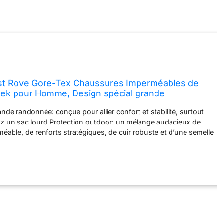
t Rove Gore-Tex Chaussures Imperméables de
ek pour Homme, Design spécial grande
otection outdoor, Fiabilité et performance,
nde randonnée: conçue pour allier confort et stabilité, surtout
1/3
z un sac lourd Protection outdoor: un mélange audacieux de
ble, de renforts stratégiques, de cuir robuste et d’une semelle
t une accroche Une chaussure robuste conçue pour les longues
 tige tout cuir, sa membrane GORE-TEX et son bloc semelle
formances éprouvées