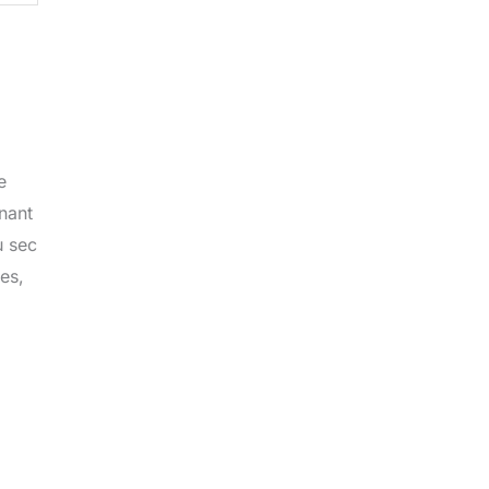
e
nant
u sec
es,