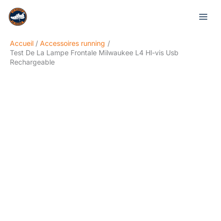
Aller
Rechercher
au
contenu
Accueil
Accessoires running
Test De La Lampe Frontale Milwaukee L4 Hl-vis Usb
Rechargeable