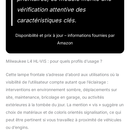
vérification attentive des
caractéristiques clés.
Disponibilité et prix à jour – informations fournies par
Amazon
Milwaukee L4 HL-VIS : pour quels profils d’usage ?
Cette lampe frontale s’adresse d’abord aux utilisations où la
visibilité de l’utilisateur compte autant que l’éclairage :
interventions en environnement sombre, déplacements sur
site, maintenance, bricolage en garage, ou activités
extérieures à la tombée du jour. La mention « vis » suggère un
choix de matériaux et de coloris orientés signalisation, ce qui
peut être pertinent si vous travaillez à proximité de véhicules
ou d’engins.