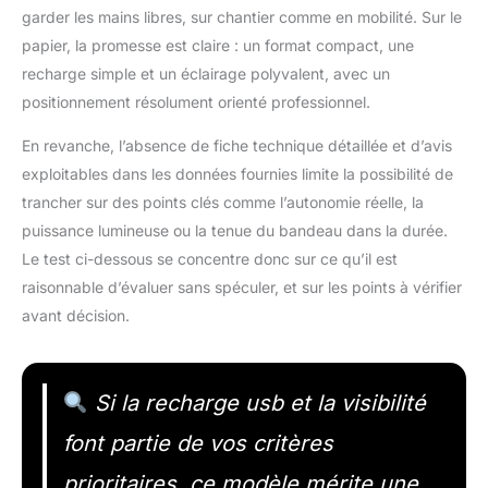
garder les mains libres, sur chantier comme en mobilité. Sur le
papier, la promesse est claire : un format compact, une
recharge simple et un éclairage polyvalent, avec un
positionnement résolument orienté professionnel.
En revanche, l’absence de fiche technique détaillée et d’avis
exploitables dans les données fournies limite la possibilité de
trancher sur des points clés comme l’autonomie réelle, la
puissance lumineuse ou la tenue du bandeau dans la durée.
Le test ci-dessous se concentre donc sur ce qu’il est
raisonnable d’évaluer sans spéculer, et sur les points à vérifier
avant décision.
Si la recharge usb et la visibilité
font partie de vos critères
prioritaires, ce modèle mérite une