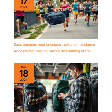
17
ou les urgences. Que ce soit pour la famille, les amis ou les
collègues, cet ensemble de lampes frontales est un choix
2024
pratique et charmant pour toute occasion
Sacs bananes pour la course : sélection tendance
Accessoires running
,
Sacs à dos running et trail
Déc
18
2024