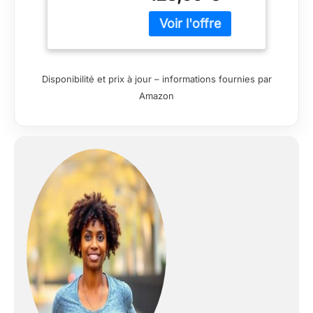
(selon les
spécifications ANSI)
Fonctionne avec 1
pile Li-Po Fenix ARB-
LP3000 (incluse) ou
Disponibilité et prix à jour – informations fournies par
4 piles AA Étanche
Amazon
IP66, résistant aux
intempéries et à la
poussière
Chargement USB de
type C