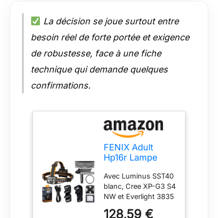
La décision se joue surtout entre
besoin réel de forte portée et exigence
de robustesse, face à une fiche
technique qui demande quelques
confirmations.
FENIX Adult
Hp16r Lampe
frontale
Avec Luminus SST40
rechargeable Li-
blanc, Cree XP-G3 S4
po/Aa Powered
NW et Everlight 3835
Outdoor Noir 16R
LED rouges 1700
128,59 €
lumens de sortie max