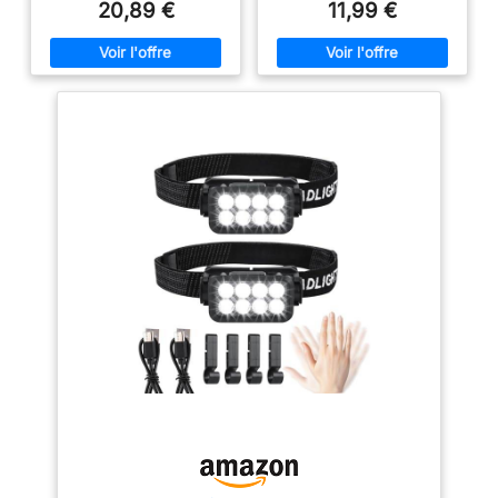
des activités de plein air à long
des activités de plein air à long
20,89 €
11,99 €
terme après une charge
terme après une charge
complète, vous offrant une
complète, vous offrant une
durée d'éclairage plus longue
durée d'éclairage plus longue
et une expérience de charge
et une expérience de charge
plus détendue. 【8 Modes
plus détendue. 【8 Modes
d'éclairage avec Détecteur de
d'éclairage avec Détecteur de
Mouvement】Capteur de
Mouvement】Capteur de
mouvement intégré, appuyez
mouvement intégré, appuyez
sur 2 boutons pour changer de
sur 2 boutons pour changer de
modes différents. 5 Modes
modes différents. 5 Modes
d'éclairage conventionnels:
d'éclairage conventionnels:
XPG Blanche/COB
XPG Blanche/COB
Blanche/XPG+COB
Blanche/XPG+COB
Blanche/COB Rouge/COB
Blanche/COB Rouge/COB
Stroboscopique Rouge. 3
Stroboscopique Rouge. 3
Modes d'éclairage du capteur:
Modes d'éclairage du capteur:
XPG Blanche/COB
XPG Blanche/COB
Blanche/XPG+COB Blanche. La
Blanche/XPG+COB Blanche. La
capteur de gestes vous offre la
capteur de gestes vous offre la
commodité dont vous avez
commodité dont vous avez
besoin pour toute utilisation
besoin pour toute utilisation
dans l'obscurité. 【Réglable et
dans l'obscurité. 【Réglable et
Confortable】La base de phare
Confortable】La base de phare
réglable à 45 ° vous permet de
réglable à 45 ° vous permet de
concentrer la lumière là où vous
concentrer la lumière là où vous
en avez besoin. Le bandeau
en avez besoin. Le bandeau
élastique est réglable,
élastique est réglable,
confortable, respirant et pas
confortable, respirant et pas
facile à glisser. 【Technologie
facile à glisser. 【Technologie