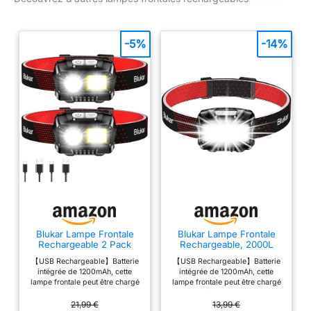
type C
-5%
-14%
Blukar Lampe Frontale
Blukar Lampe Frontale
Rechargeable 2 Pack
Rechargeable, 2000L
2000L Super Lumineux
Super Lumineux IPX5
【USB Rechargeable】Batterie
【USB Rechargeable】Batterie
IPX5 Étanche
Étanche
intégrée de 1200mAh, cette
intégrée de 1200mAh, cette
lampe frontale peut être chargé
lampe frontale peut être chargé
via un câble USB inclus. Le
via un câble USB inclus. Le
phare puissant peut supporter
phare puissant peut supporter
21,99 €
13,99 €