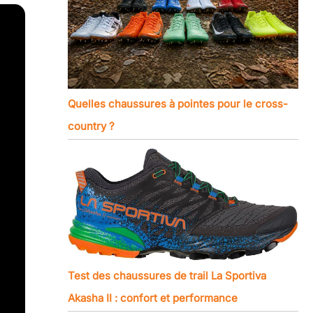
Quelles chaussures à pointes pour le cross-
country ?
Test des chaussures de trail La Sportiva
Akasha II : confort et performance