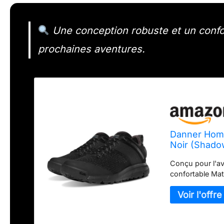
Une conception robuste et un confor
prochaines aventures.
Danner Homm
Noir (Shado
Conçu pour l'ave
confortable Maté