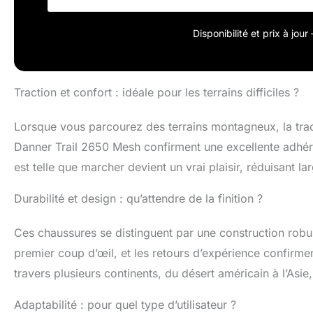
Disponibilité et prix à jou
Traction et confort : idéale pour les terrains difficiles ?
Lorsque vous parcourez des terrains montagneux, la tract
Danner Trail 2650 Mesh confirment une excellente adhér
est telle que marcher devient un vrai plaisir, réduisant l
Durabilité et design : qu’attendre de la finition ?
Ces chaussures se distinguent par une construction robust
premier coup d’œil, et les retours d’expérience confirm
travers plusieurs continents, du désert américain à l’Asi
Adaptabilité : pour quel type d’utilisateur ?