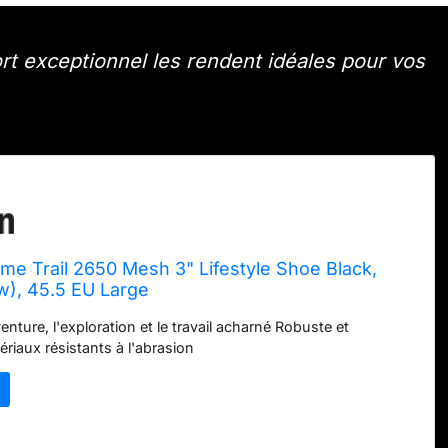
t exceptionnel les rendent idéales pour vos
e Trail 2650 Mesh 3" Lifestyle Shoe Black,
w), 45.5 EU Large
nture, l'exploration et le travail acharné Robuste et
riaux résistants à l'abrasion