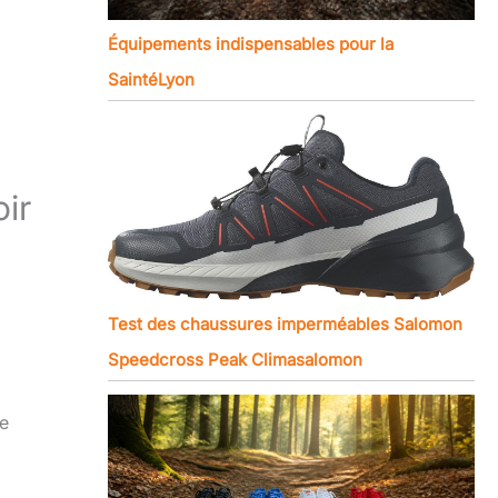
Équipements indispensables pour la
SaintéLyon
ir
Test des chaussures imperméables Salomon
Speedcross Peak Climasalomon
ne