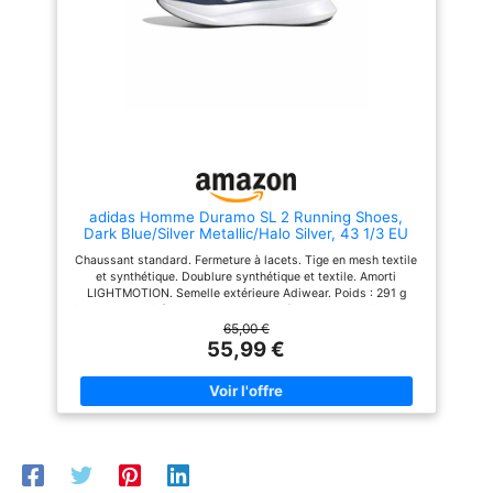
efficaces. La semelle extérieure
en caoutchouc est
antidérapante et résistante à
l'usure. 【Glisser sur & À
lacets】: Les sneakers homme
avec doublure synthétique
élastique et douce protègent
votre talon arrière de l'abrasion,
ce qui est pratique à mettre et à
enlever. Les lacets peuvent être
facilement ajustés pour mieux
s'adapter à vos pieds.
【Plusieurs Occacions】: Les
adidas Homme Duramo SL 2 Running Shoes,
baskets et chaussures de sport
Dark Blue/Silver Metallic/Halo Silver, 43 1/3 EU
homme conviennent à la course,
à la randonnée, au sport, à la
Chaussant standard. Fermeture à lacets. Tige en mesh textile
gym, au jogging, au cyclisme, à
et synthétique. Doublure synthétique et textile. Amorti
l'exercice, au travail, au basket-
LIGHTMOTION. Semelle extérieure Adiwear. Poids : 291 g
ball, au tennis, au football, aux
(pointure 42 2/3). Drop semelle intermédiaire : 9 mm (talon 33
fêtes, aux voyages, à la maison,
mm / avant-pied 24 mm).
65,00 €
aux cours d'entraînement, aux
55,99 €
vacances, aux loisirs, achats
quotidiens, camping, conduite,
activités intérieures et
extérieures. Chaussures de
marche décontractées à enfiler
pour hommes, parfaites pour
votre usage quotidien.