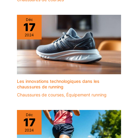
Déc
17
2024
Les innovations technologiques dans les
chaussures de running
Chaussures de courses
,
Équipement running
Déc
17
2024