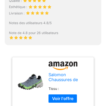
Qualité :
Esthétique :
Livraison :
Notes des utilisateurs 4.8/5
Note de 4.8 pour 26 utilisateurs
Salomon
Chaussures de
randonnée
Tissu :
Speedcross 6 GTX
pour Homme, Gris,
42 EU