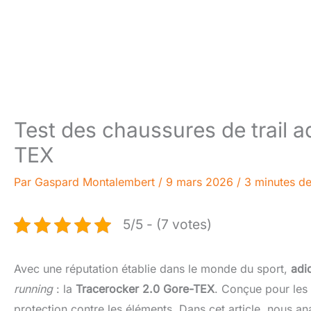
Test des chaussures de trail a
TEX
Par
Gaspard Montalembert
/
9 mars 2026
/
3 minutes de
5/5 - (7 votes)
Avec une réputation établie dans le monde du sport,
adi
running
: la
Tracerocker 2.0 Gore-TEX
. Conçue pour les
protection contre les éléments. Dans cet article, nous ana