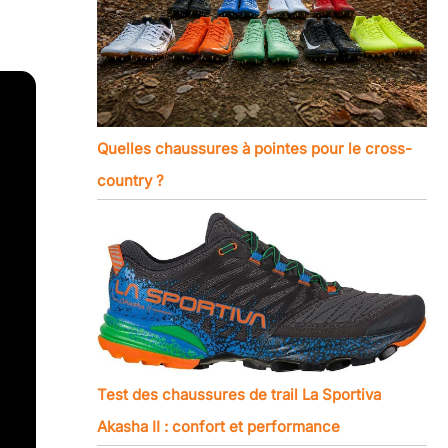
Quelles chaussures à pointes pour le cross-
country ?
Test des chaussures de trail La Sportiva
Akasha II : confort et performance