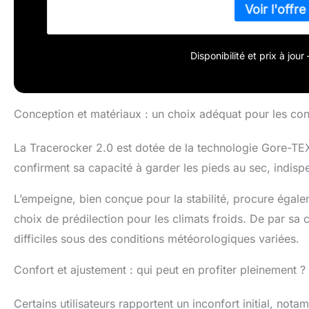
Disponibilité et prix à jou
Conception et matériaux : un choix adéquat pour les con
La Tracerocker 2.0 est dotée de la technologie Gore-TEX,
confirment sa capacité à garder les pieds au sec, indisp
L’empeigne, bien conçue pour la stabilité, procure égale
choix de prédilection pour les climats froids. De par sa c
difficiles sous des conditions météorologiques variées.
Confort et ajustement : qui peut en profiter pleinement ?
Certains utilisateurs rapportent un inconfort initial, no