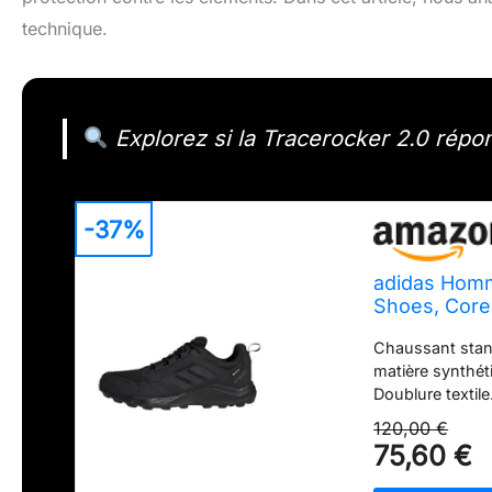
technique.
Explorez si la Tracerocker 2.0 répo
-37%
adidas Homm
Shoes, Core
EU
Chaussant stand
matière synthé
Doublure textile
7 mm (talon : 2
120,00 €
crampons. Cont
75,60 €