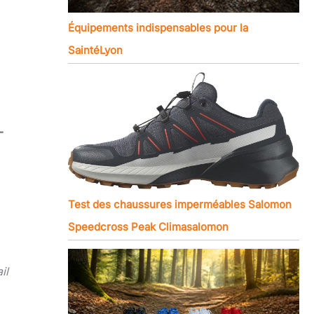
Équipements indispensables pour la
SaintéLyon
-
Test des chaussures imperméables Salomon
Speedcross Peak Climasalomon
ail