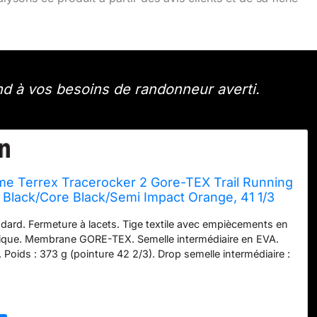
nd à vos besoins de randonneur averti.
e Terrex Tracerocker 2 Gore-TEX Trail Running
 Black/Core Black/Semi Impact Orange, 41 1/3
ard. Fermeture à lacets. Tige textile avec empiècements en
tique. Membrane GORE-TEX. Semelle intermédiaire en EVA.
. Poids : 373 g (pointure 42 2/3). Drop semelle intermédiaire :
3 mm / avant-pied : 16 mm). Semelle extérieure Traxion à
ient au moins 20 % de matériaux recyclés.