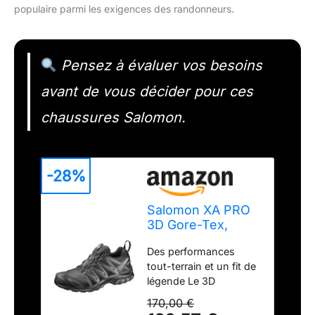
populaire parmi les exigences des randonneurs.
Pensez à évaluer vos besoins
avant de vous décider pour ces
chaussures Salomon.
-28%
Salomon XA PRO
3D Gore-Tex,
Chaussures de
Des performances
Trail Running pour
tout-terrain et un fit de
Homme, Renfort à
légende Le 3D
l’Avant, Adaptées
Advanced Chassis
à Tous Types de
170,00 €
procure une foulée
Terrains,