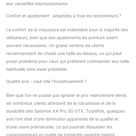
remplir : garder vos
leur versatilité impressionnante.
pieds en ideal état
Couleurs: Black, Black,
Confort et ajustement : adaptées à tous les randonneurs ?
Magnet; Chaussures
Homme; Taille FR
Le confort de la chaussure est indéniable pour la majorité des
(EUR): 43 1/3
utilisateurs, bien que des ajustements de pointure soient
souvent nécessaires. Un grand nombre de clients
recommandent de choisir une taille au-dessus, ce qui peut
poser problème pour ceux qui préfèrent commander leur taille
habituelle sans essai préalable.
Qualité-prix : vaut-elle l’investissement ?
Bien que l’on ne puisse pas ignorer le prix relativement élevé,
de nombreux clients attestent de la robustesse et de la
durabilité des Salomon XA Pro 3D GTX. Toutefois, quelques
avis font état d’une diminution apparente de la qualité et
d’une usure prématurée, ce qui pourrait dissuader les
consommateurs en quête de longévité garantie malgré