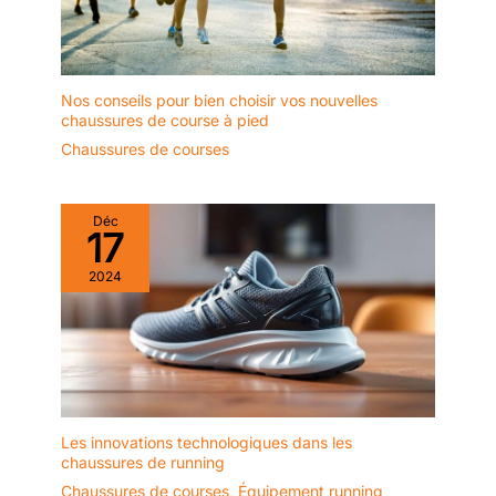
Nos conseils pour bien choisir vos nouvelles
chaussures de course à pied
Chaussures de courses
Déc
17
2024
Les innovations technologiques dans les
chaussures de running
Chaussures de courses
,
Équipement running