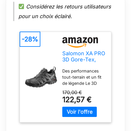
Considérez les retours utilisateurs
pour un choix éclairé.
-28%
Salomon XA PRO
3D Gore-Tex,
Chaussures de
Des performances
Trail Running
tout-terrain et un fit
pour Homme,
de légende Le 3D
Renfort à l’Avant,
Advanced Chassis
Adaptées à Tous
170,00 €
procure une foulée
Types de
122,57 €
fluide, même sur les
Terrains,
terrains les plus
Disponibles en
accidentés; Tout est
Autres Couleurs
une question de
confiance