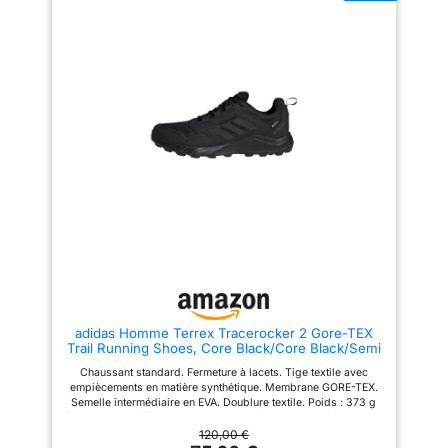
terrain. Protégez vos pieds
de mouvement. Chaussures
quelles que soient la distance
Trail Homme Chaussures
ou l’allure
Running Hommeest en tissu
tricoté comme doublure
intérieure. Les trous respirants
sur le tissu tricoté vous gardent
au sec après une longue
période d'exercice. Convient à
divers sports et vêtements
quotidiens, tels que le jogging,
la marche, la course, le fitness,
les sports, la randonnée, le
camping, les loisirs, les achats
quotidiens, la conduite, etc.
adidas Homme Terrex Tracerocker 2 Gore-TEX
Trail Running Shoes, Core Black/Core Black/Semi
Impact Orange, 44 EU
Chaussant standard. Fermeture à lacets. Tige textile avec
empiècements en matière synthétique. Membrane GORE-TEX.
Semelle intermédiaire en EVA. Doublure textile. Poids : 373 g
(pointure 42 2/3). Drop semelle intermédiaire : 7 mm (talon : 23
mm / avant-pied : 16 mm). Semelle extérieure Traxion à
120,00 €
crampons. Contient au moins 20 % de matériaux recyclés.