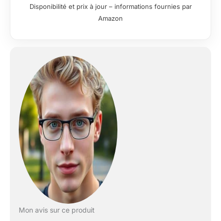
L’adhérence
Disponibilité et prix à jour – informations fournies par
phénoménale sur
Amazon
terrain humide : plus
qu’une technologie,
c’est un état d’esprit;
Vous pouvez tout
simplement faire
abstraction du sol
mouillé et foncer
sans arrière-pensée
Avec son pare-
pierres renforcé et sa
protection
stratégiquement
placée, cette
chaussure en GORE-
TEX a une mission à
remplir : garder vos
pieds en ideal état
Couleurs: Black,
Black, Magnet;
Mon avis sur ce produit
Chaussures Homme;