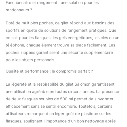
contribue à vous
Fonctionnalité et rangement : une solution pour les
faciliter la vie pendant
randonneurs ?
que vous courez, pour
que vous puissiez
Doté de multiples poches, ce gilet répond aux besoins des
vous concentrer sur les
prochains détours du
sportifs en quête de solutions de rangement pratiques. Que
sentier
ce soit pour les flasques, les gels énergétiques, les clés ou un
téléphone, chaque élément trouve sa place facilement. Les
poches zippées garantissent une sécurité supplémentaire
pour les objets personnels.
Qualité et performance : le compromis parfait ?
La légèreté et la respirabilité du gilet Salomon garantissent
une utilisation agréable en toutes circonstances. La présence
de deux flasques souples de 500 ml permet de s’hydrater
efficacement sans se sentir encombré. Toutefois, certains
utilisateurs remarquent un léger goût de plastique sur les
flasques, soulignant l’importance d’un bon nettoyage après