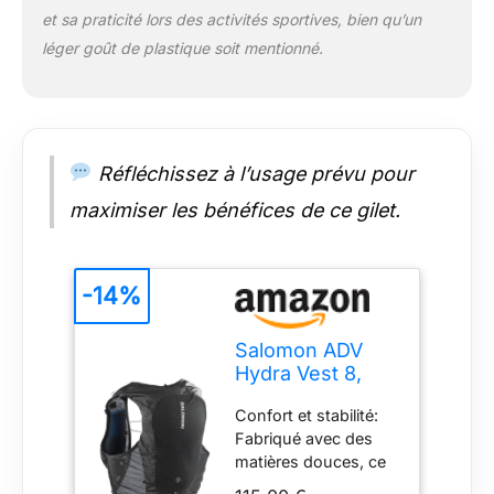
prochains détours du
et sa praticité lors des activités sportives, bien qu’un
sentier
léger goût de plastique soit mentionné.
Réfléchissez à l’usage prévu pour
maximiser les bénéfices de ce gilet.
-14%
Salomon ADV
Hydra Vest 8,
Gilet
Confort et stabilité:
d’hydratation de
Fabriqué avec des
Course avec
matières douces, ce
stabilité de
gilet possède un
Confort, flacons