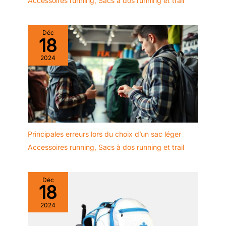
Accessoires running
,
Sacs à dos running et trail
Déc
18
2024
Principales erreurs lors du choix d’un sac léger
Accessoires running
,
Sacs à dos running et trail
Déc
18
2024