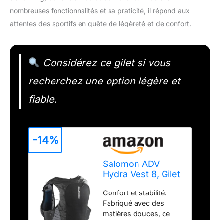
nombreuses fonctionnalités et sa praticité, il répond aux
attentes des sportifs en quête de légèreté et de confort.
Considérez ce gilet si vous
recherchez une option légère et
fiable.
-14%
Salomon ADV
Hydra Vest 8, Gilet
d’hydratation de
Confort et stabilité:
Course avec
Fabriqué avec des
stabilité de
matières douces, ce
Confort, flacons