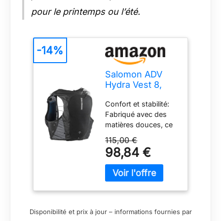
pour le printemps ou l’été.
-14%
Salomon ADV
Hydra Vest 8,
Gilet
Confort et stabilité:
d’hydratation de
Fabriqué avec des
Course avec
matières douces, ce
stabilité de
gilet possède un
Confort, flacons
115,00 €
système de
Souples à accès
98,84 €
fermeture élastique
Rapide, Grande
simple pour un
Poche pour gels,
confort accru, quelle
Rangement
que soit l’intensité de
simplifié pour
votre entraînement
l’entraînement et
ou de votre course
la Course
Disponibilité et prix à jour – informations fournies par
Accès rapide à