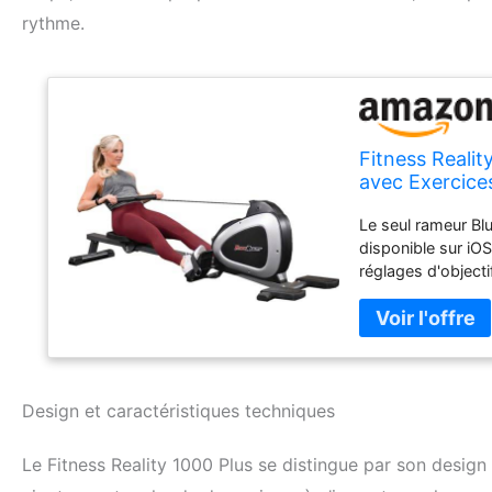
rythme.
Fitness Reali
avec Exercice
Application Gr
Le seul rameur Blu
disponible sur iOS
réglages d'objecti
brûlées. Dimensio
Dimensions plié (L
Capacité de poids 
202 cm. Longueur 
cm. Siège rembour
large. Écran LCD 
Design et caractéristiques techniques
supplémentaires s
bras, biceps, tric
Le Fitness Reality 1000 Plus se distingue par son design
supplémentaires. 