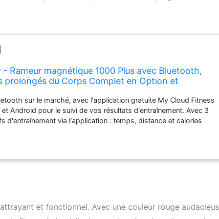
ty - Rameur magnétique 1000 Plus avec Bluetooth,
s prolongés du Corps Complet en Option et
atuite
etooth sur le marché, avec l'application gratuite My Cloud Fitness
 et Android pour le suivi de vos résultats d'entraînement. Avec 3
fs d'entraînement via l'application : temps, distance et calories
ns du produit étendu : 224,8 x 54,6 x 54,6 cm (L x l x H).
 x l x H) : 100,3 x 54,6 x 135,9 cm. Poids du produit : 28,8 kg.
: 113,4 kg. Hauteur recommandée de l'utilisateur : entre 145 et
du rail coulissant : 99 cm. Plage de hauteur d'assise : 24 à 30,5
ré - 343 cm de long x 28 cm de large. Guidon : 54,6 cm de
de 8,9 cm de long. Le seul rameur avec des exercices
ur le marché. Entraînement complet à faible impact pour avant-
eps, épaules, jambes, cuisses et plus encore, avec des exercices
 attrayant et fonctionnel. Avec une couleur rouge audacieuse
Les coussinets stabilisateurs avant pour les pieds en instance de