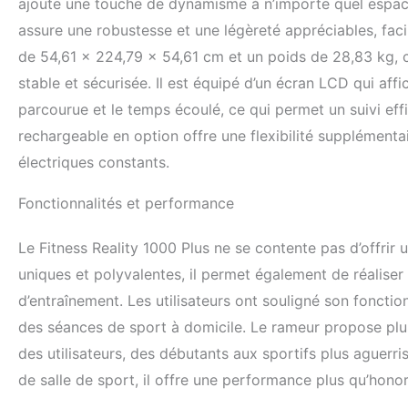
ajoute une touche de dynamisme à n’importe quel espace
brevet permettent
verticales, des ra
assure une robustesse et une légèreté appréciables, fa
extensions de tri
de 54,61 x 224,79 x 54,61 cm et un poids de 28,83 kg, c
stable et sécurisée. Il est équipé d’un écran LCD qui affi
parcourue et le temps écoulé, ce qui permet un suivi ef
rechargeable en option offre une flexibilité supplémenta
électriques constants.
Fonctionnalités et performance
Le Fitness Reality 1000 Plus ne se contente pas d’offrir
uniques et polyvalentes, il permet également de réaliser 
d’entraînement. Les utilisateurs ont souligné son fonction
des séances de sport à domicile. Le rameur propose plus
des utilisateurs, des débutants aux sportifs plus aguerri
de salle de sport, il offre une performance plus qu’hon