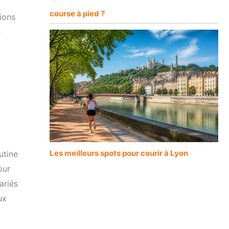
course à pied ?
ions
n
Les meilleurs spots pour courir à Lyon
utine
our
ariés
ux