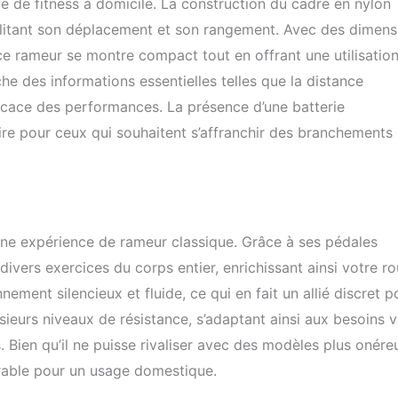
 de fitness à domicile. La construction du cadre en nylon
 des exercices supplémentaires tels que des curls, des rangées
ngées pliées, des élévations avant, des rétrécissements, des
cilitant son déplacement et son rangement. Avec des dimens
ceps, des presses d'épaule debout et plus encore.
e rameur se montre compact tout en offrant une utilisatio
che des informations essentielles telles que la distance
ficace des performances. La présence d’une batterie
ire pour ceux qui souhaitent s’affranchir des branchements
 une expérience de rameur classique. Grâce à ses pédales
divers exercices du corps entier, enrichissant ainsi votre ro
nement silencieux et fluide, ce qui en fait un allié discret p
ieurs niveaux de résistance, s’adaptant ainsi aux besoins v
s. Bien qu’il ne puisse rivaliser avec des modèles plus onére
orable pour un usage domestique.