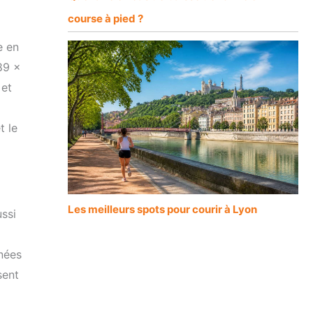
course à pied ?
e en
 89 x
 et
t le
Les meilleurs spots pour courir à Lyon
ssi
nnées
sent