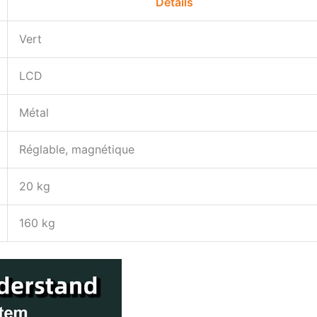
Détails
Vert
LCD
Métal
Réglable, magnétique
20 kg
160 kg