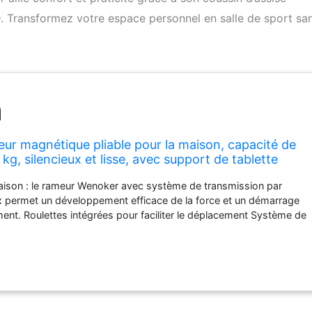
 Transformez votre espace personnel en salle de sport sa
r magnétique pliable pour la maison, capacité de
kg, silencieux et lisse, avec support de tablette
D et coussin d'assise confortable
aison : le rameur Wenoker avec système de transmission par
ux permet un développement efficace de la force et un démarrage
nt. Roulettes intégrées pour faciliter le déplacement Système de
ique réglable : résistance magnétique à 16 niveaux pour un
is. Poignées antidérapantes et repose-pieds réglables combinés
mique et un système de rails lisses pour un entraînement
ut le corps 【Écran LCD multifonction】 Surveillance en temps réel
n de calories, de la fréquence de frappe (par minute), du nombre
ts, de la distance et de la durée d'entraînement pour un suivi