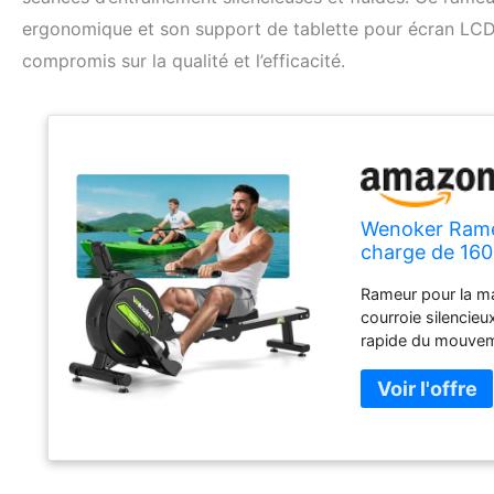
ergonomique et son support de tablette pour écran LCD.
compromis sur la qualité et l’efficacité.
Wenoker Rameu
charge de 160 
pour écran LC
Rameur pour la m
courroie silencie
rapide du mouveme
résistance magnét
entraînement préc
à un siège ergono
confortable de to
de la consommatio
total de mouvemen