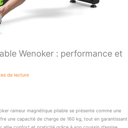
iable Wenoker : performance et
tes de lecture
noker rameur magnétique pliable se présente comme une
offre une capacité de charge de 160 kg, tout en garantissant
 allie confort et praticité grâce à son coussin d’assise