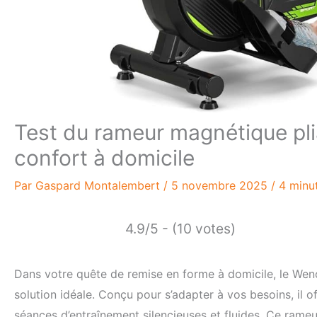
Test du rameur magnétique pl
confort à domicile
Par
Gaspard Montalembert
/
5 novembre 2025
/
4 minu
4.9/5 - (10 votes)
Dans votre quête de remise en forme à domicile, le We
solution idéale. Conçu pour s’adapter à vos besoins, il 
séances d’entraînement silencieuses et fluides. Ce rameur