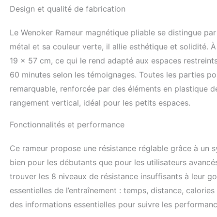
précis des perfor
Design et qualité de fabrication
x 45 x 71 cm (L x
mesurant entre 15
Le Wenoker Rameur magnétique pliable se distingue par 
transport facile e
pré-assemblé à 70 
métal et sa couleur verte, il allie esthétique et solidit
montage en seulem
19 x 57 cm, ce qui le rend adapté aux espaces restreints
24h/24 et 7j/7 po
60 minutes selon les témoignages. Toutes les parties port
remarquable, renforcée par des éléments en plastique de q
rangement vertical, idéal pour les petits espaces.
Fonctionnalités et performance
Ce rameur propose une résistance réglable grâce à un sy
bien pour les débutants que pour les utilisateurs avancés
trouver les 8 niveaux de résistance insuffisants à leur g
essentielles de l’entraînement : temps, distance, calories
des informations essentielles pour suivre les performanc