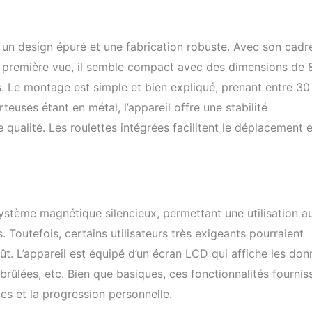
mances Appareil d'entraînement pliable : dimensions déplié : 152,3
 l x H), max. Charge maximale : 160 kg, convient aux personnes
0 et 190 cm. Les roulettes avant pivotantes permettent un
un design épuré et une fabrication robuste. Avec son cadr
t un rangement peu encombrant Service client fiable : l'appareil est
%, le kit d'outils et les instructions vidéo détaillées permettent un
é. À première vue, il semble compact avec des dimensions de
ent 30 minutes. Notre équipe d'assistance est disponible
. Le montage est simple et bien expliqué, prenant entre 30
ur toute question
euses étant en métal, l’appareil offre une stabilité
ualité. Les roulettes intégrées facilitent le déplacement e
stème magnétique silencieux, permettant une utilisation au
. Toutefois, certains utilisateurs très exigeants pourraient
oût. L’appareil est équipé d’un écran LCD qui affiche les do
 brûlées, etc. Bien que basiques, ces fonctionnalités fournis
es et la progression personnelle.