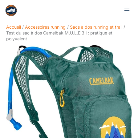
Aller
Rechercher
au
contenu
Accueil
Accessoires running
Sacs à dos running et trail
Test du sac à dos Camelbak M.U.L.E 3 l : pratique et
polyvalent