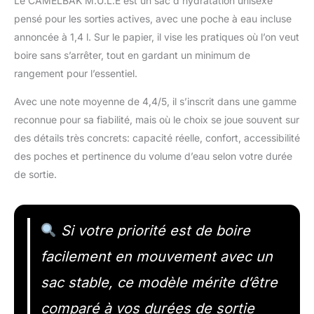
Le CAMELBAK M.U.L.E est un sac d’hydratation unisexe
pensé pour les sorties actives, avec une poche à eau incluse
annoncée à 1,4 l. Sur le papier, il vise les pratiques où l’on veut
boire sans s’arrêter, tout en gardant un minimum de
rangement pour l’essentiel.
Avec une note moyenne de 4,4/5, il s’inscrit dans une gamme
reconnue pour sa fiabilité, mais où le choix se joue souvent sur
des détails très concrets: capacité réelle, confort, accessibilité
des poches et pertinence du volume d’eau selon votre durée
de sortie.
Si votre priorité est de boire
facilement en mouvement avec un
sac stable, ce modèle mérite d’être
comparé à vos durées de sortie