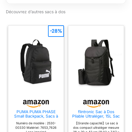
la sangle de poitrine
Poche zippée
Découvrez d’autres sacs à dos
sécurisée pour les
objets essentiels
Harnais en maille
-28%
légère et ventilée
PUMA PUMA PHASE
flintronic Sac à Dos
Small Backpack, Sacs à
Pliable Ultraléger, 15L Sac
dos classiques Unisexe
à Dos de Randonnée,
Numéro de modèle : 2530-
【Grande capacité】Le sac à
Enfants, PUMA Black,
Sac à dos Imperméable
00330 Matériel: 7653,7626
dos compact ultraléger mesure
OSFA - 091323
Unisexe, Confort et