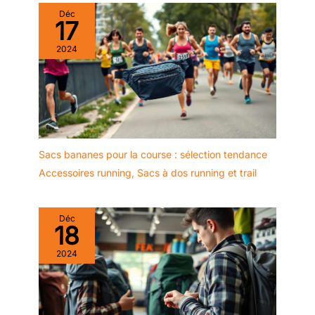
forte fonctionnalité et est
la bandoulière avec un design de poche peuvent accrocher
Déc
rentable. C'est un choix parfait
des lunettes de soleil et d'autres petits pendentifs. Ce livre
17
que vous l'utilisiez pour vous-
sacs pour hommes .Et c'est un cadeau idéal pour les hommes
même ou que vous l'offriez en
femmes.
cadeau à vos amis, collègues,
2024
camarades de classe, famille
ou étudiants.
Sacs bananes pour la course : sélection tendance
Accessoires running
,
Sacs à dos running et trail
Déc
18
2024