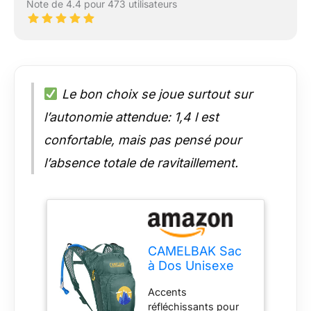
Note de 4.4 pour 473 utilisateurs
Le bon choix se joue surtout sur
l’autonomie attendue: 1,4 l est
confortable, mais pas pensé pour
l’absence totale de ravitaillement.
CAMELBAK Sac
à Dos Unisexe
M.U.L.E pour
Accents
Adulte,
réfléchissants pour
Vert/montages, 3