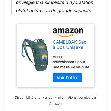
privilégient la simplicité d’hydratation
plutôt qu’un sac de grande capacité.
CAMELBAK Sac
à Dos Unisexe
M.U.L.E pour
Accents
Adulte,
réfléchissants pour
Vert/montages, 3
une meilleure visibilité
l
dans les
environnements de
faible luminosité
Panneau arrière en
maille respirante pour
Disponibilité et prix à jour – informations fournies par
un ajustement léger
Amazon
et confortable Sifflet
de sécurité inclus sur