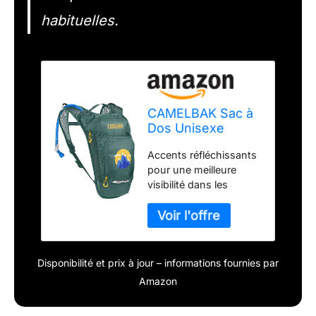
habituelles.
CAMELBAK Sac à
Dos Unisexe
M.U.L.E pour
Accents réfléchissants
Adulte,
pour une meilleure
Vert/montages, 3 l
visibilité dans les
environnements de
faible luminosité
Panneau arrière en
maille respirante pour
un ajustement léger et
Disponibilité et prix à jour – informations fournies par
confortable Sifflet de
Amazon
sécurité inclus sur la
sangle de poitrine