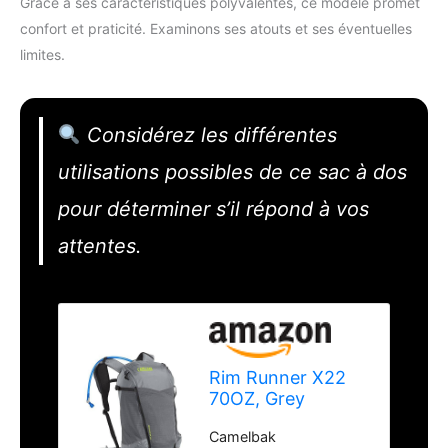
Grâce à ses caractéristiques polyvalentes, ce modèle promet
confort et praticité. Examinons ses atouts et ses éventuelles
limites.
Considérez les différentes
utilisations possibles de ce sac à dos
pour déterminer s’il répond à vos
attentes.
Rim Runner X22
70OZ, Grey
Flannel/Lime
Camelbak
Punch 2022