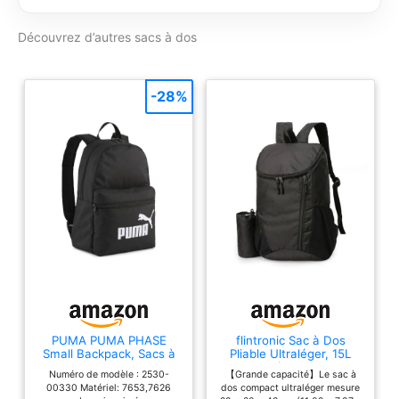
Découvrez d’autres sacs à dos
-28%
PUMA PUMA PHASE
flintronic Sac à Dos
Small Backpack, Sacs à
Pliable Ultraléger, 15L
dos classiques Unisexe
Sac à Dos de
Numéro de modèle : 2530-
【Grande capacité】Le sac à
Enfants, PUMA Black,
Randonnée, Sac à dos
00330 Matériel: 7653,7626
dos compact ultraléger mesure
OSFA - 091323
Imperméable Unisexe,