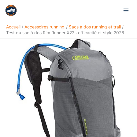
Aller
Rechercher
au
contenu
Accueil
Accessoires running
Sacs à dos running et trail
Test du sac à dos Rim Runner X22 : efficacité et style 2026