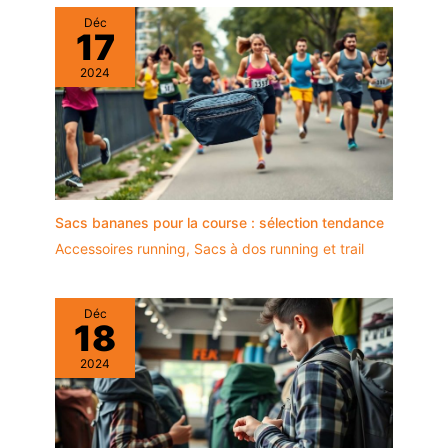
forte fonctionnalité et est
Déc
rentable. C'est un choix parfait
17
que vous l'utilisiez pour vous-
même ou que vous l'offriez en
cadeau à vos amis, collègues,
2024
camarades de classe, famille
ou étudiants.
Sacs bananes pour la course : sélection tendance
Accessoires running
,
Sacs à dos running et trail
Déc
18
2024