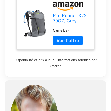
Rim Runner X22
70OZ, Grey
Flannel/Lime
Camelbak
Punch 2022
Disponibilité et prix à jour – informations fournies par
Amazon