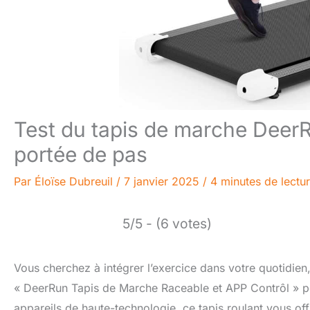
Test du tapis de marche DeerRu
portée de pas
Par
Éloïse Dubreuil
/
7 janvier 2025
/
4 minutes de lectu
5/5 - (6 votes)
Vous cherchez à intégrer l’exercice dans votre quotidie
« DeerRun Tapis de Marche Raceable et APP Contrôl » pou
appareils de haute-technologie, ce tapis roulant vous o