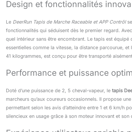
Design et fonctionnalités innov
vente. L'applicatio
fonctions et les s
pratique pour la m
tapis de course s
Le
DeerRun Tapis de Marche Raceable et APP Contrôl
se
utilisateurs. Conç
fonctionnalités qui séduisent dès le premier regard. Avec
mobiles pour un 
quel intérieur sans être encombrant. Le tapis est équipé
fonctionnement es
55db, permettant 
essentielles comme la vitesse, la distance parcourue, et
Connexion aux app
41 kilogrammes, est conçu pour être transporté aisément
avec les appareils
auditive immersiv
Performance et puissance opti
combiner exercice
compétitions de c
échanges sportifs
d'entraînement pl
Doté d’une puissance de 2, 5 cheval-vapeur, le
tapis De
Équipé d'un mote
marcheurs qu’aux coureurs occasionnels. Il propose une 
maximale de 136 kg
permettant selon les avis d’atteindre entre 1 et 6 km/h 
fonctionnement st
domestique et pro
silencieux en usage grâce à son moteur innovant et son
confortable sans 