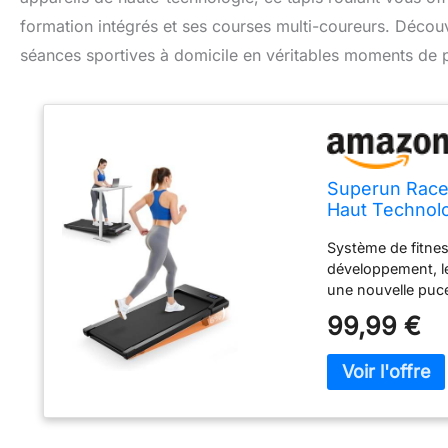
formation intégrés et ses courses multi-coureurs. Déco
séances sportives à domicile en véritables moments de pl
Superun Race
Haut Technol
Cours de Form
Système de fitnes
Multi-Coureu
développement, le
une nouvelle puce
intelligents pour
99,99 €
aux ressources var
des entraînements
résultats sportifs
produit bénéficie 
équipe de service
vos questions sur