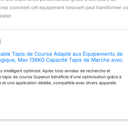
uvrez comment cet équipement innovant peut transformer v
aisir.
able Tapis de Course Adapté aux Équipements de
ogique, Max 136KG Capacité Tapis de Marche avec
ation, APP Contrôle Walking Pad avec Courses
s intelligent optimisé: Après trois années de recherche et
rs
 tapis de course Superun bénéficie d'une optimisation grâce à
 et une application dédiée, compatible avec divers appareils
 une connexion fluide. Associé aux fonctions de coaching IA et
iées de compétitions en ligne, il aide les utilisateurs à réaliser
 quotidiens efficaces et à améliorer progressivement leurs
. Service après-vente fiable et mise à jour de l'application: Ce
d'une garantie d'un an et d'un service de retour gratuit. Notre
 client professionnelle reste disponible pour répondre à toutes
 l'utilisation du tapis de course et traiter vos demandes après-