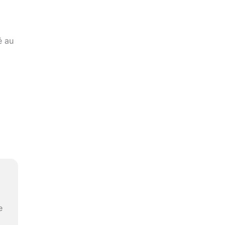
é au
e