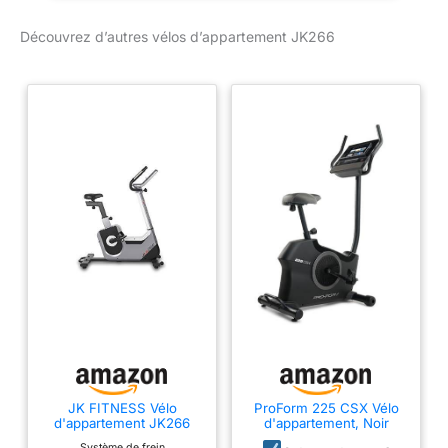
Affichage du temps /
vitesse / distance / pouls
Découvrez d’autres vélos d’appartement JK266
/ calories / niveau / tr/min
/ watt / rythme
programmes manuels /
10 préréglés (24 niveaux)
/ 4 HRC : HRC1 jusqu'à
55 % de la fréquence
théorique maximale,
HRC2 jusqu'à 75 % de la
ftm, HRC3 jusqu'à 95 %
de la ftm, THR Fréquence
réglable par l'utilisateur /
1 W constants / 4
personnalisables et
mémorisables / test de
récupération (test sur la
récupération post-effort)
/ test body fat / test BMR
/ test BMI Détection de
JK FITNESS Vélo
ProForm 225 CSX Vélo
d'appartement JK266
d'appartement, Noir
chocs à main +
récepteur sans fil pour
Système de frein