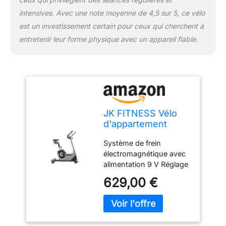
intensives. Avec une note moyenne de 4,5 sur 5, ce vélo
est un investissement certain pour ceux qui cherchent à
entretenir leur forme physique avec un appareil fiable.
JK FITNESS Vélo
d'appartement
JK266
Système de frein
électromagnétique avec
alimentation 9 V Réglage
d'inertie 24 niveaux de
629,00 €
résistance gérée
électroniquement -
puissance max 265 W
Masse volant 14 kg