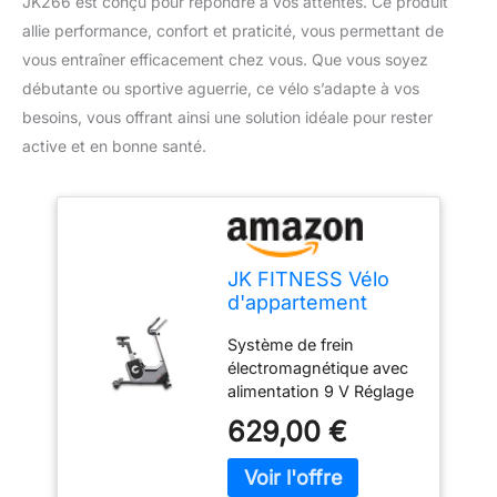
JK266 est conçu pour répondre à vos attentes. Ce produit
allie performance, confort et praticité, vous permettant de
vous entraîner efficacement chez vous. Que vous soyez
débutante ou sportive aguerrie, ce vélo s’adapte à vos
besoins, vous offrant ainsi une solution idéale pour rester
active et en bonne santé.
JK FITNESS Vélo
d'appartement
JK266
Système de frein
électromagnétique avec
alimentation 9 V Réglage
d'inertie 24 niveaux de
629,00 €
résistance gérée
électroniquement -
puissance max 265 W