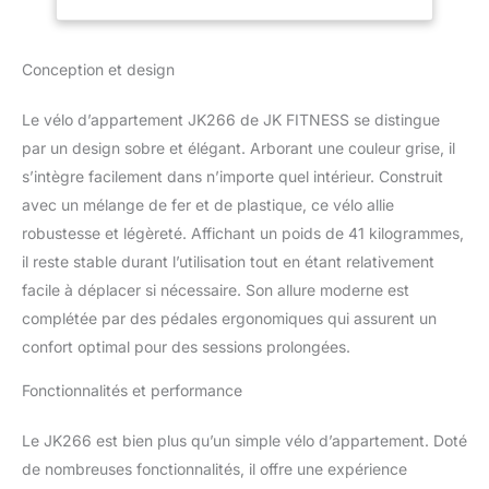
Masse volant 14 kg
Affichage du temps /
vitesse / distance / pouls
Conception et design
/ calories / niveau / tr/min
/ watt / rythme
Le vélo d’appartement JK266 de JK FITNESS se distingue
programmes manuels /
10 préréglés (24 niveaux)
par un design sobre et élégant. Arborant une couleur grise, il
/ 4 HRC : HRC1 jusqu'à
s’intègre facilement dans n’importe quel intérieur. Construit
55 % de la fréquence
avec un mélange de fer et de plastique, ce vélo allie
théorique maximale,
robustesse et légèreté. Affichant un poids de 41 kilogrammes,
HRC2 jusqu'à 75 % de la
il reste stable durant l’utilisation tout en étant relativement
ftm, HRC3 jusqu'à 95 %
de la ftm, THR Fréquence
facile à déplacer si nécessaire. Son allure moderne est
réglable par l'utilisateur /
complétée par des pédales ergonomiques qui assurent un
1 W constants / 4
confort optimal pour des sessions prolongées.
personnalisables et
mémorisables / test de
Fonctionnalités et performance
récupération (test sur la
récupération post-effort)
Le JK266 est bien plus qu’un simple vélo d’appartement. Doté
/ test body fat / test BMR
/ test BMI Détection de
de nombreuses fonctionnalités, il offre une expérience