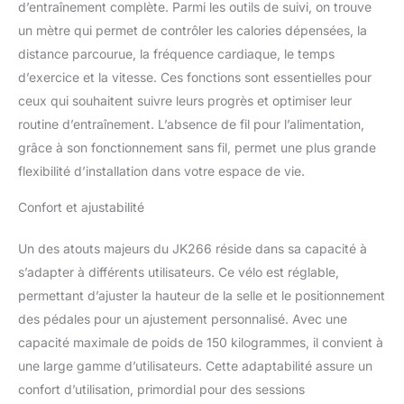
chocs à main +
d’entraînement complète. Parmi les outils de suivi, on trouve
récepteur sans fil pour
un mètre qui permet de contrôler les calories dépensées, la
bande cardio intégrée
distance parcourue, la fréquence cardiaque, le temps
bande cardio Jk incluse
d’exercice et la vitesse. Ces fonctions sont essentielles pour
Charge maximale de
l'utilisateur : 150 kg
ceux qui souhaitent suivre leurs progrès et optimiser leur
routine d’entraînement. L’absence de fil pour l’alimentation,
grâce à son fonctionnement sans fil, permet une plus grande
flexibilité d’installation dans votre espace de vie.
Confort et ajustabilité
Un des atouts majeurs du JK266 réside dans sa capacité à
s’adapter à différents utilisateurs. Ce vélo est réglable,
permettant d’ajuster la hauteur de la selle et le positionnement
des pédales pour un ajustement personnalisé. Avec une
capacité maximale de poids de 150 kilogrammes, il convient à
une large gamme d’utilisateurs. Cette adaptabilité assure un
confort d’utilisation, primordial pour des sessions