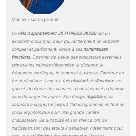
personnalisables et
mémorisables / test de
récupération (test sur la
Mon avis sur ce produit
récupération post-effort)
/ test body fat / test BMR
Le
vélo d’appartement JK FITNESS JK266
est un
/ test BMI Détection de
chocs à main +
excellent choix pour ceux qui recherchent un appareil
récepteur sans fil pour
complet et performant. Grâce à ses
nombreuses
bande cardio intégrée
fonctions
, il permet de suivre des indicateurs essentiels
bande cardio Jk incluse
tels que les calories dépensées, la distance, la
Charge maximale de
l'utilisateur : 150 kg
fréquence cardiaque, le temps et la vitesse. Fabriqué en
fer et plastique, il est à la fois
résistant
et
silencieux
, ce
qui est idéal pour des séances d’entraînement à domicile
sans déranger les autres. Son design
réglable
et sa
capacité à supporter jusqu’à 150 kilogrammes en font un
choix ergonomique pour une grande variété
d’utilisateurs. Sa durabilité et son silence lors de
l’utilisation sont des atouts indéniables, notamment pour
ceux qui privilégient des séances régulières et