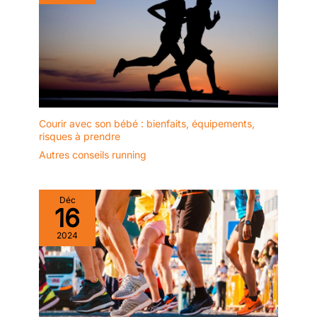
Courir avec son bébé : bienfaits, équipements,
risques à prendre
Autres conseils running
Déc
16
2024