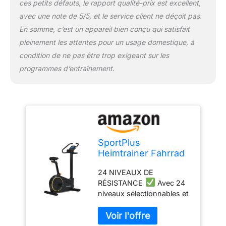
ces petits défauts, le rapport qualité-prix est excellent,
apps de fitness comme
Kinomap. Entraîne-toi
avec une note de 5/5, et le service client ne déçoit pas.
virtuellement dans le
En somme, c’est un appareil bien conçu qui satisfait
monde entier avec
pleinement les attentes pour un usage domestique, à
Kinomap grâce au grand
condition de ne pas être trop exigeant sur les
nombre de vidéos
d'entraînement. Reçois ton
programmes d’entraînement.
code de réduction
personnel à l'achat d'un
appareil compatible avec
l'app et teste les fonctions
premium de l'app.
Commence dès
SportPlus
maintenant ton
Heimtrainer Fahrrad
entraînement interactif !
für zuhause,
MONTAGE RAPIDE
24 NIVEAUX DE
Fitnessbike Training
L'appareil se monte
RÉSISTANCE
Avec 24
Bike mit 24
rapidement et, avec des
niveaux sélectionnables et
Widerstandsstufen &
dimensions d'environ
une possibilité de réglage
24
102x51x140 cm (LxlxH), il
jusqu'à 260 watts, tu peux
Trainingsprogramme,
ne prend pas beaucoup de
adapter précisément la