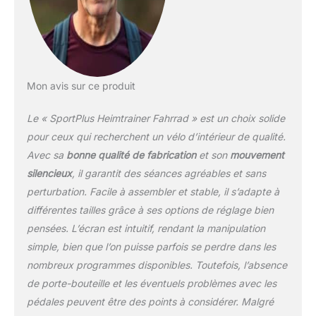
selle confort extra souple
assure le confort, tandis
que les pédales
antidérapantes avec
sangles réglables offrent
une sensation
Mon avis sur ce produit
particulièrement sûre
pendant l'entraînement. Tu
Le « SportPlus Heimtrainer Fahrrad » est un choix solide
peux ainsi te concentrer
pour ceux qui recherchent un vélo d’intérieur de qualité.
pleinement sur ton
Avec sa
bonne qualité de fabrication
et son
mouvement
entraînement et réaliser
silencieux
, il garantit des séances agréables et sans
des performances
maximales. KINOMAP x
perturbation. Facile à assembler et stable, il s’adapte à
SPORTPLUS
différentes tailles grâce à ses options de réglage bien
L'ordinateur
pensées. L’écran est intuitif, rendant la manipulation
d'entraînement compatible
simple, bien que l’on puisse parfois se perdre dans les
avec les applications rend
une séance
nombreux programmes disponibles. Toutefois, l’absence
d'entraînement encore
de porte-bouteille et les éventuels problèmes avec les
plus variée. Connecte ta
pédales peuvent être des points à considérer. Malgré
ceinture pectorale ou des