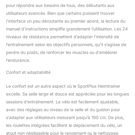
pour répondre aux besoins de tous, des débutants aux
monde entier avec
Kinomap grâce au grand
utilisateurs avancés. Bien que certains puissent trouver
nombre de vidéos
l’interface un peu déroutante au premier abord, la lecture du
d'entraînement. Reçois ton
manuel d’instructions simplifie grandement l’utilisation. Les 24
code de réduction
niveaux de résistance permettent d’adapter l’intensité de
personnel à l'achat d'un
appareil compatible avec
l’entraînement selon les objectifs personnels, qu’il s’agisse de
l'app et teste les fonctions
perdre du poids, de renforcer les muscles ou d’améliorer
premium de l'app.
l’endurance.
Commence dès
maintenant ton
Confort et adaptabilité
entraînement interactif !
MONTAGE RAPIDE
Le confort est un autre aspect où le SportPlus Heimtrainer
L'appareil se monte
excelle. Sa selle large et douce est appréciée pour les longues
rapidement et, avec des
dimensions d'environ
sessions d’entraînement. Le vélo est facilement ajustable,
102x51x140 cm (LxlxH), il
avec des réglages au niveau de la selle et du guidon pour
ne prend pas beaucoup de
s’adapter aux utilisateurs mesurant jusqu’à 190 cm. De plus,
place. Même les
les roulettes intégrées facilitent le déplacement du vélo, un
personnes très grandes
atout non négligeable pour le rangement ou le nettoyage.
(jusqu'à 220 cm et 150 kg)