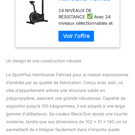
für zuhause,
24 NIVEAUX DE
Fitnessbike Training
RÉSISTANCE
Avec 24
Bike mit 24
niveaux sélectionnables et
Widerstandsstufen &
une possibilité de réglage
24
jusqu'à 260 watts, tu peux
Trainingsprogramme,
adapter précisément la
10 kg
résistance à ton niveau de
Schwungmasse, bis
performance. Tu peux
150 kg belastbar
Un design et une construction robuste
ainsi t'entraîner de manière
ciblée et progresser
continuellement. Le vélo
Le SportPlus Heimtrainer Fahrrad pour la maison impressionne
d'appartement ne sollicite
d’emblée par sa qualité de fabrication. Conçu avec soin, ce
pas seulement les muscles
vélo d’appartement arbore une structure solide en
de tes jambes, mais aussi
polypropylène, assurant une grande robustesse. Capable de
ceux du tronc environnant
et t'aide à améliorer ton
supporter jusqu’à 150 kilogrammes, il est adapté à une large
endurance.
gamme d’utilisateurs. Sa couleur Black/Sun ajoute une touche
CONFORTABLE
La
moderne, tandis que ses dimensions de 102 x 51 x 140 cm lui
selle confort extra souple
permettent de s’intégrer facilement dans n’importe quelle
assure le confort, tandis