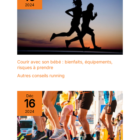
plaisir de t'aider
2024
personnellement. Pour que
tu puisses profiter
longtemps de ton nouvel
appareil, nous avons un
stock permanent de
pièces d'usure et de
rechange afin d'en garantir
la longévité et la durabilité.
Courir avec son bébé : bienfaits, équipements,
risques à prendre
Autres conseils running
Déc
16
2024