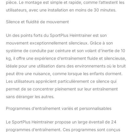
que les pédales
pièce. Le montage est simple et rapide, comme l’attestent les
antidérapantes avec
utilisateurs, avec une installation en moins de 30 minutes.
sangles réglables offrent
une sensation
Silence et fluidité de mouvement
particulièrement sûre
pendant l'entraînement. Tu
Un des points forts du SportPlus Heimtrainer est son
peux ainsi te concentrer
mouvement exceptionnellement silencieux. Grâce à son
pleinement sur ton
système de conduite par ceinture et son volant d’inertie de 10
entraînement et réaliser
des performances
kg, il offre une expérience d’entraînement fluide et silencieuse,
maximales. KINOMAP x
idéale pour une utilisation dans des environnements où le bruit
SPORTPLUS
peut être une nuisance, comme lorsque les enfants dorment.
L'ordinateur
Les utilisateurs apprécient particulièrement ce silence qui
d'entraînement compatible
avec les applications rend
permet de se concentrer pleinement sur leur entraînement
une séance
sans déranger les autres.
d'entraînement encore
plus variée. Connecte ta
Programmes d’entraînement variés et personnalisables
ceinture pectorale ou des
apps de fitness comme
Le SportPlus Heimtrainer propose un large éventail de 24
Kinomap. Entraîne-toi
programmes d’entraînement. Ces programmes sont conçus
virtuellement dans le