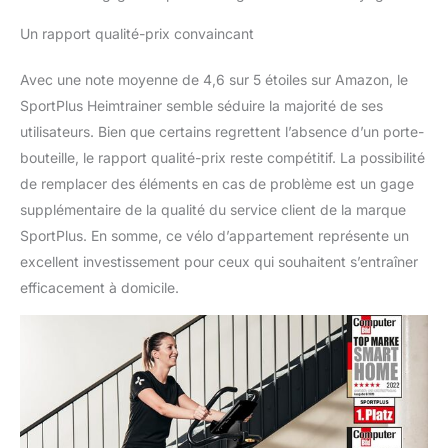
peuvent s'entraîner sans
Un rapport qualité-prix convaincant
problème. Après
l'entraînement, il te suffit
de rouler le vélo de fitness
Avec une note moyenne de 4,6 sur 5 étoiles sur Amazon, le
stable sur le côté. La
SportPlus Heimtrainer semble séduire la majorité de ses
livraison est effectuée en
utilisateurs. Bien que certains regrettent l’absence d’un porte-
deux paquets qui peuvent
bouteille, le rapport qualité-prix reste compétitif. La possibilité
arriver à des moments
différents.
de remplacer des éléments en cas de problème est un gage
ENTRAÎNEMENT À
supplémentaire de la qualité du service client de la marque
DOMICILE MODERNE
SportPlus. En somme, ce vélo d’appartement représente un
Ce vélo d'appartement à la
excellent investissement pour ceux qui souhaitent s’entraîner
technologie exceptionnelle
efficacement à domicile.
permet un entraînement
contrôlé par ordinateur.
Procure-toi dès
maintenant cet appareil de
fitness moderne et
apporte de la variété et de
l'efficacité à ton
entraînement ! LE