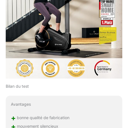
POUR TOI - Depuis 20
ans, SportPlus produit des
équipements sportifs de
qualité et durables. Si tu as
une question, notre
service après-vente à
Hambourg se fera un
plaisir de t'aider
personnellement. Pour que
tu puisses profiter
longtemps de ton nouvel
appareil, nous avons un
stock permanent de
pièces d'usure et de
Bilan du test
rechange afin d'en garantir
la longévité et la durabilité.
Avantages
+
bonne qualité de fabrication
+
mouvement silencieux