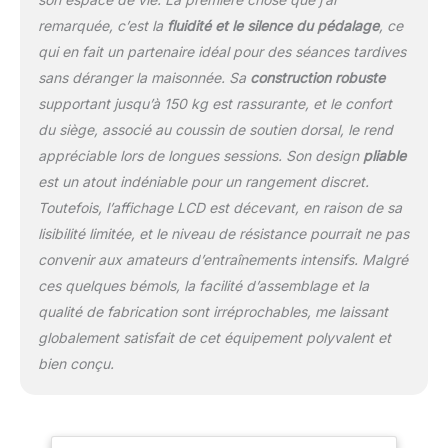
innovante en forme de X
remarquée, c’est la
fluidité et le silence du pédalage
, ce
rend ce vélo d'exercice
qui en fait un partenaire idéal pour des séances tardives
robuste et sûr lors de
sans déranger la maisonnée. Sa
construction robuste
l'utilisation, et ne prend
supportant jusqu’à 150 kg est rassurante, et le confort
que 50,8 x 50,8 cm
d'espace au sol lorsqu'il
du siège, associé au coussin de soutien dorsal, le rend
est plié. Les roues de
appréciable lors de longues sessions. Son design
pliable
transport incluses
est un atout indéniable pour un rangement discret.
facilitent le déplacement
Toutefois, l’affichage LCD est décevant, en raison de sa
et le rangement. Suivi
confortable et en temps
lisibilité limitée, et le niveau de résistance pourrait ne pas
réel : avec dossier
convenir aux amateurs d’entraînements intensifs. Malgré
rembourré et poignée
ces quelques bémols, la facilité d’assemblage et la
multi-grip rembourrée
qualité de fabrication sont irréprochables, me laissant
offrant un excellent
confort, et le moniteur
globalement satisfait de cet équipement polyvalent et
LCD suit plusieurs
bien conçu.
données et la fréquence
cardiaque en temps réel.
Le support de téléphone
portable intégré vous