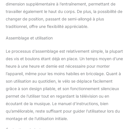
dimension supplémentaire à l’entraînement, permettant de
données et la fréquence
cardiaque en temps réel.
travailler également le haut du corps. De plus, la possibilité de
Le support de téléphone
changer de position, passant de semi-allongé à plus
portable intégré vous
traditionnel, offre une flexibilité appréciable.
permet de regarder des
vidéos pendant que
Assemblage et utilisation
vous faites de l'exercice,
profitez d'une expérience
Le processus d’assemblage est relativement simple, la plupart
de fitness relaxante.
des vis et boulons étant déjà en place. Un temps moyen d’une
Installation rapide et
service après-vente
heure à une heure et demie est nécessaire pour monter
solide : facile à assembler
l’appareil, même pour les moins habiles en bricolage. Quant à
avec des instructions
son utilisation au quotidien, le vélo se déplace facilement
d'installation détaillées et
grâce à son design pliable, et son fonctionnement silencieux
des vidéos, ce qui le rend
rapide à installer pour les
permet de l’utiliser tout en regardant la télévision ou en
débutants et les
écoutant de la musique. Le manuel d’instructions, bien
utilisateurs
qu’améliorable, reste suffisant pour guider l’utilisateur lors du
expérimentés. Nous
montage et de l’utilisation initiale.
vous fournissons
également un service de