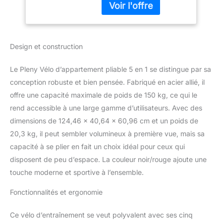
soutenant la combustion
de soutien dorsal,
des graisses à haute
vélo d'entraînement
intensité, les étirements
d'intérieur pour
de faible intensité et la
salle de sport à
Design et construction
musculation. Équipé de
domicile
bandes de résistance
pour l'aviron et
Le Pleny Vélo d’appartement pliable 5 en 1 se distingue par sa
l'étirement. Vous pouvez
conception robuste et bien pensée. Fabriqué en acier allié, il
facilement atteindre des
offre une capacité maximale de poids de 150 kg, ce qui le
objectifs d'entraînement
rend accessible à une large gamme d’utilisateurs. Avec des
complets à la maison.
Réglage de la résistance
dimensions de 124,46 x 40,64 x 60,96 cm et un poids de
magnétique, silencieux et
20,3 kg, il peut sembler volumineux à première vue, mais sa
fluide : équipé de quatre
capacité à se plier en fait un choix idéal pour ceux qui
aimants de haute qualité
disposent de peu d’espace. La couleur noir/rouge ajoute une
et d'un volant d'inertie en
aluminium de 3 kg, ce
touche moderne et sportive à l’ensemble.
vélo offre un réglage de
Fonctionnalités et ergonomie
résistance fluide et
silencieux, ce qui permet
de trouver facilement le
Ce vélo d’entraînement se veut polyvalent avec ses cinq