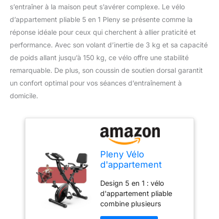
s’entraîner à la maison peut s’avérer complexe. Le vélo
d’appartement pliable 5 en 1 Pleny se présente comme la
réponse idéale pour ceux qui cherchent à allier praticité et
performance. Avec son volant d’inertie de 3 kg et sa capacité
de poids allant jusqu’à 150 kg, ce vélo offre une stabilité
remarquable. De plus, son coussin de soutien dorsal garantit
un confort optimal pour vos séances d’entraînement à
domicile.
Pleny Vélo
d'appartement
pliable 5 en 1 pour
Design 5 en 1 : vélo
la maison, volant
d'appartement pliable
d'inertie de 3 kg,
combine plusieurs
capacité de poids
modes d'exercice en un,
de 150 kg, coussin