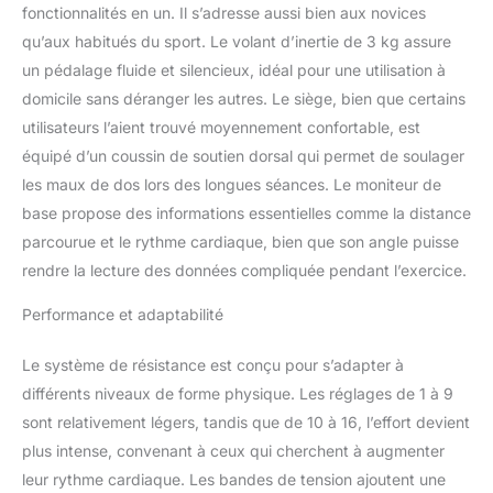
niveau de défi idéal pour
fonctionnalités en un. Il s’adresse aussi bien aux novices
améliorer les résultats
qu’aux habitués du sport. Le volant d’inertie de 3 kg assure
d'entraînement. Design
un pédalage fluide et silencieux, idéal pour une utilisation à
pliable pour économiser
de l'espace : la structure
domicile sans déranger les autres. Le siège, bien que certains
innovante en forme de X
utilisateurs l’aient trouvé moyennement confortable, est
rend ce vélo d'exercice
équipé d’un coussin de soutien dorsal qui permet de soulager
robuste et sûr lors de
les maux de dos lors des longues séances. Le moniteur de
l'utilisation, et ne prend
que 50,8 x 50,8 cm
base propose des informations essentielles comme la distance
d'espace au sol lorsqu'il
parcourue et le rythme cardiaque, bien que son angle puisse
est plié. Les roues de
rendre la lecture des données compliquée pendant l’exercice.
transport incluses
facilitent le déplacement
Performance et adaptabilité
et le rangement. Suivi
confortable et en temps
Le système de résistance est conçu pour s’adapter à
réel : avec dossier
différents niveaux de forme physique. Les réglages de 1 à 9
rembourré et poignée
multi-grip rembourrée
sont relativement légers, tandis que de 10 à 16, l’effort devient
offrant un excellent
plus intense, convenant à ceux qui cherchent à augmenter
confort, et le moniteur
leur rythme cardiaque. Les bandes de tension ajoutent une
LCD suit plusieurs