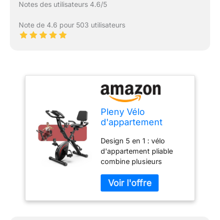
Notes des utilisateurs 4.6/5
Note de 4.6 pour 503 utilisateurs
Pleny Vélo
d'appartement
pliable 5 en 1 pour
Design 5 en 1 : vélo
la maison, volant
d'appartement pliable
d'inertie de 3 kg,
combine plusieurs
capacité de poids
modes d'exercice en un,
de 150 kg, coussin
soutenant la combustion
de soutien dorsal,
des graisses à haute
vélo d'entraînement
intensité, les étirements
d'intérieur pour
de faible intensité et la
salle de sport à