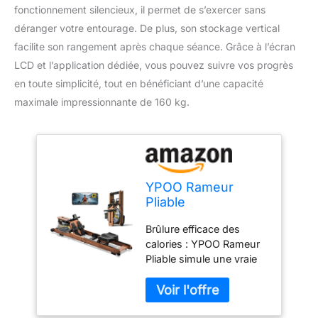
fonctionnement silencieux, il permet de s’exercer sans
déranger votre entourage. De plus, son stockage vertical
facilite son rangement après chaque séance. Grâce à l’écran
LCD et l’application dédiée, vous pouvez suivre vos progrès
en toute simplicité, tout en bénéficiant d’une capacité
maximale impressionnante de 160 kg.
YPOO Rameur
Pliable
Appartement,
Brûlure efficace des
Rameur à Eau en
calories : YPOO Rameur
Bois avec Siège
Pliable simule une vraie
Confortable,
conduite à l’eau et l’eau
APP/Moniteur
qui coule naturellement
Bluetooth/Support
vous permet de vivre une
Tablette, Capacité