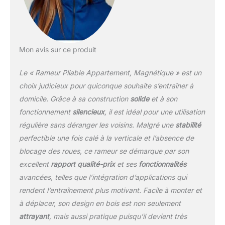
Espace de rangement
pliable à 180°: YPOO
Rameur à Eau est facile à
installer, pliable avec une
main et le rouleau
Mon avis sur ce produit
inférieur est facile à
déplacer et à ranger,
Le « Rameur Pliable Appartement, Magnétique » est un
Comme un grand
choix judicieux pour quiconque souhaite s’entraîner à
bagage. Die Faltgröße
domicile. Grâce à sa construction
solide
et à son
économise de la place
fonctionnement
silencieux
, il est idéal pour une utilisation
dans votre maison.
Capacité maximale 160
régulière sans déranger les voisins. Malgré une
stabilité
kg: YPOO Rameur à Eau
perfectible une fois calé à la verticale et l’absence de
Foldbar est robuste en
blocage des roues, ce rameur se démarque par son
bois massif naturel et
excellent
rapport qualité-prix
et ses
fonctionnalités
dispose d'une stabilité et
d'une capacité de
avancées, telles que l’intégration d’applications qui
support exceptionnelles,
rendent l’entraînement plus motivant. Facile à monter et
peut supporter des
à déplacer, son design en bois est non seulement
charges allant jusqu'à
attrayant
, mais aussi pratique puisqu’il devient très
160 kg. Le réservoir