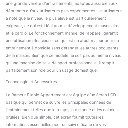
une grande variété d’entraînements, adaptés aussi bien aux
économise de la place
dans votre maison.
débutants qu’aux utilisateurs plus expérimentés. Un utilisateur
Capacité maximale 160
a noté que le niveau le plus élevé est particulièrement
kg: YPOO Rameur à Eau
exigeant, ce qui est idéal pour le développement musculaire
Foldbar est robuste en
et le cardio. Le fonctionnement manuel de l’appareil garantit
bois massif naturel et
dispose d'une stabilité et
une utilisation silencieuse, ce qui est un atout majeur pour un
d'une capacité de
entraînement à domicile sans déranger les autres occupants
support exceptionnelles,
de la maison. Bien que ce modèle ne soit pas au même niveau
peut supporter des
qu’une machine de salle de sport professionnelle, il remplit
charges allant jusqu'à
parfaitement son rôle pour un usage domestique.
160 kg. Le réservoir
d'eau dispose d'une
Technologie et Accessoires
structure dense en
qualité d'air, aucun souci
de fuites. Résistance
Le Rameur Pliable Appartement est équipé d’un écran LCD
accrue: par rapport aux
basique qui permet de suivre les principales données de
appareils de rame
l’entraînement telles que le temps, la distance et les calories
classiques, le YPOO
brûlées. Bien que simple, cet écran fournit toutes les
Rameur à Eau augmente
la surface de rame, pour
informations essentielles pour un suivi efficace de vos