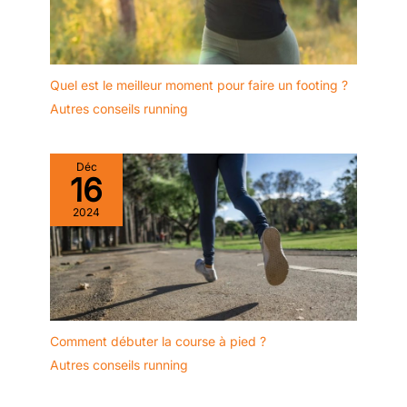
commandes > Cliquez sur le
vendeur > Cliquez sur « Poser
une question ».
Quel est le meilleur moment pour faire un footing ?
Autres conseils running
Déc
16
2024
Comment débuter la course à pied ?
Autres conseils running