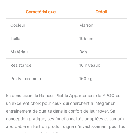
d'entraînement à vous
pour vous assurer, que
Caractéristique
Détail
vous utilisez au mieux
chaque séance
Couleur
Marron
d'entraînement et
atteignez rapidement vos
objectifs de fitness.
Taille
195 cm
Service 100% satisfait:
YPOO est une marque
Matériau
Bois
dédiée aux appareils de
remise en forme à la
Résistance
16 niveaux
maison et nous avons
un service après-vente
Poids maximum
160 kg
professionnel. Pour toute
question, veuillez nous
contacter et nous vous
En conclusion, le Rameur Pliable Appartement de YPOO est
proposerons une
un excellent choix pour ceux qui cherchent à intégrer un
solution satisfaisante.
entraînement de qualité dans le confort de leur foyer. Sa
conception pratique, ses fonctionnalités adaptées et son prix
abordable en font un produit digne d’investissement pour tout