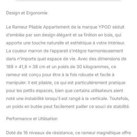
expérience de conduite
Max 160KG
réaliste. Chaque
Design et Ergonomie
application active 90%
des muscles humains.
20 minutes
Le Rameur Pliable Appartement de la marque YPOO séduit
d'entraînement
d’emblée par son design élégant et sa finition en bois, qui
correspond à une heure
apporte une touche naturelle et esthétique à votre intérieur.
de jogging. Avec
La couleur marron de l’appareil s’intègre harmonieusement
l'appareil de remontage
eau, vous entraînez vos
dans n’importe quel espace de vie. Avec des dimensions de
bras, jambes, ventre, dos
188 x 41,8 x 38 cm et un poids de 30 kilogrammes, ce
et arrière pour brûler
rameur est conçu pour être à la fois robuste et facile à
efficacement les calories.
manipuler. Il est pliable, ce qui est particulièrement pratique
Espace de rangement
pliable à 180°: YPOO
pour les petits espaces, bien que certains utilisateurs aient
Rameur à Eau est facile à
noté une instabilité lorsqu’il est rangé à la verticale. Toutefois,
installer, pliable avec une
un poids en butée peut facilement pallier ce souci de stabilité.
main et le rouleau
inférieur est facile à
Performance et Utilisation
déplacer et à ranger,
Comme un grand
Doté de 16 niveaux de résistance, ce rameur magnétique offre
bagage. Die Faltgröße