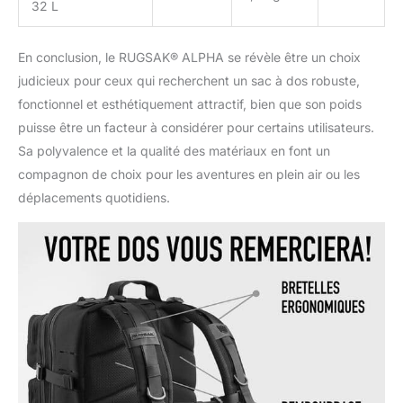
32 L
En conclusion, le RUGSAK® ALPHA se révèle être un choix
judicieux pour ceux qui recherchent un sac à dos robuste,
fonctionnel et esthétiquement attractif, bien que son poids
puisse être un facteur à considérer pour certains utilisateurs.
Sa polyvalence et la qualité des matériaux en font un
compagnon de choix pour les aventures en plein air ou les
déplacements quotidiens.