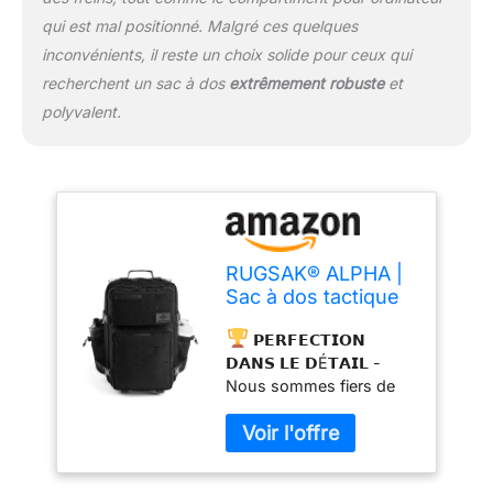
𝗩𝗔𝗥𝗜𝗔𝗕𝗟𝗘 - Grâce à
qui est mal positionné. Malgré ces quelques
des sangles de
compression sur le
inconvénients, il reste un choix solide pour ceux qui
pourtour, le volume de
recherchent un sac à dos
extrêmement robuste
et
l'ALPHA peut être adapté
polyvalent.
en continu de 18 à 45
litres.
RUGSAK® ALPHA |
Sac à dos tactique
[15-48L] étanche &
𝗣𝗘𝗥𝗙𝗘𝗖𝗧𝗜𝗢𝗡
EXTREME robuste |
𝗗𝗔𝗡𝗦 𝗟𝗘 𝗗É𝗧𝗔𝗜𝗟 -
Sac à dos militaire |
Nous sommes fiers de
pour le travail en
présenter le résultat de
plein air la
presque 2 ans de
randonnée le
développement : une
camping et le
qualité incomparable
fitness | Sac à dos