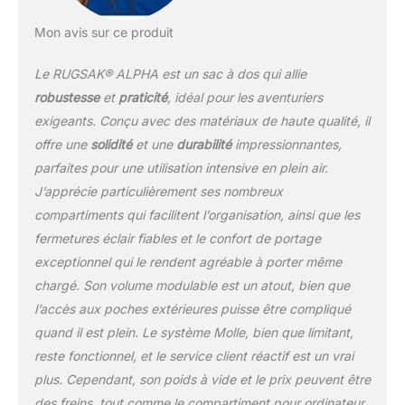
incomparable grâce à
ses bretelles
Mon avis sur ce produit
rembourrées souples,
son rembourrage dorsal
Le RUGSAK® ALPHA est un sac à dos qui allie
à 3 zones, sa sangle de
robustesse
et
praticité
, idéal pour les aventuriers
poitrine et sa ceinture
exigeants. Conçu avec des matériaux de haute qualité, il
amovible.
𝗨𝗡𝗘
offre une
solidité
et une
durabilité
impressionnantes,
𝗢𝗥𝗚𝗔𝗡𝗜𝗦𝗔𝗧𝗜𝗢𝗡
𝗣𝗔𝗥𝗙𝗔𝗜𝗧𝗘 -
parfaites pour une utilisation intensive en plein air.
D'innombrables
J’apprécie particulièrement ses nombreux
compartiments, un
compartiments qui facilitent l’organisation, ainsi que les
compartiment pour
fermetures éclair fiables et le confort de portage
ordinateur portable
rembourré de velours
exceptionnel qui le rendent agréable à porter même
pour deux appareils
chargé. Son volume modulable est un atout, bien que
jusqu'à 19 pouces, deux
l’accès aux poches extérieures puisse être compliqué
grandes poches latérales
quand il est plein. Le système Molle, bien que limitant,
en filet et de nombreuses
autres fonctions bien
reste fonctionnel, et le service client réactif est un vrai
pensées facilitent ton
plus. Cependant, son poids à vide et le prix peuvent être
quotidien.
𝗩𝗢𝗟𝗨𝗠𝗘
des freins, tout comme le compartiment pour ordinateur