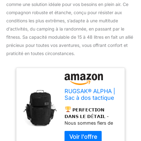
comme une solution idéale pour vos besoins en plein air. Ce
compagnon robuste et étanche, conçu pour résister aux
conditions les plus extrêmes, s’adapte à une multitude
d’activités, du camping à la randonnée, en passant par le
fitness. Sa capacité modulable de 15 à 48 litres en fait un allié
précieux pour toutes vos aventures, vous offrant confort et
praticité en toutes circonstances.
RUGSAK® ALPHA |
Sac à dos tactique
[15-48L] étanche &
𝗣𝗘𝗥𝗙𝗘𝗖𝗧𝗜𝗢𝗡
EXTREME robuste |
𝗗𝗔𝗡𝗦 𝗟𝗘 𝗗É𝗧𝗔𝗜𝗟 -
Sac à dos militaire |
Nous sommes fiers de
pour le travail en
présenter le résultat de
plein air la
presque 2 ans de
randonnée le