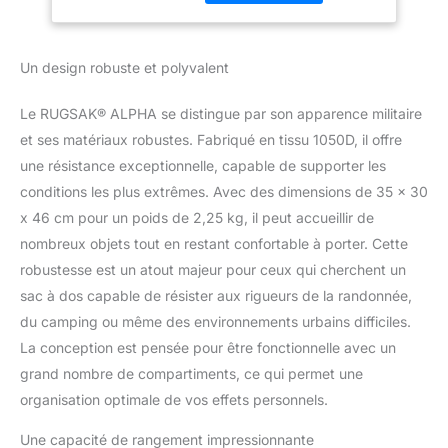
développement : une
camping et le
qualité incomparable
fitness | Sac à dos
dans chaque détail.
de voyage hommes
Un design robuste et polyvalent
𝗣𝗢𝗨𝗥 𝗨𝗡𝗘 𝗣𝗟𝗔𝗡È𝗧𝗘
& femmes
𝗣𝗥𝗢𝗣𝗥𝗘 - Grâce aux
normes de qualité les
Le RUGSAK® ALPHA se distingue par son apparence militaire
plus élevées et aux
et ses matériaux robustes. Fabriqué en tissu 1050D, il offre
meilleurs matériaux, ton
une résistance exceptionnelle, capable de supporter les
RUGSAK deviendra un
conditions les plus extrêmes. Avec des dimensions de 35 x 30
compagnon de longue
durée. Cela signifie
x 46 cm pour un poids de 2,25 kg, il peut accueillir de
moins de consommation
nombreux objets tout en restant confortable à porter. Cette
et plus d'aventure.
robustesse est un atout majeur pour ceux qui cherchent un
𝗧𝗢𝗡 𝗗𝗢𝗦 𝗧'𝗘𝗡
sac à dos capable de résister aux rigueurs de la randonnée,
𝗥𝗘𝗠𝗘𝗥𝗖𝗜𝗘𝗥𝗔 -
L'ALPHA offre une
du camping ou même des environnements urbains difficiles.
expérience de portage
La conception est pensée pour être fonctionnelle avec un
incomparable grâce à
grand nombre de compartiments, ce qui permet une
ses bretelles
organisation optimale de vos effets personnels.
rembourrées souples,
son rembourrage dorsal
Une capacité de rangement impressionnante
à 3 zones, sa sangle de