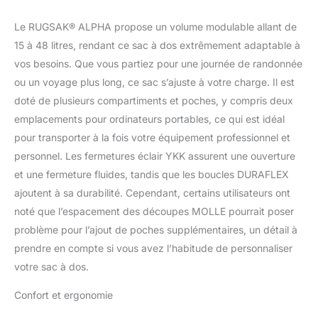
poitrine et sa ceinture
Le RUGSAK® ALPHA propose un volume modulable allant de
amovible.
𝗨𝗡𝗘
𝗢𝗥𝗚𝗔𝗡𝗜𝗦𝗔𝗧𝗜𝗢𝗡
15 à 48 litres, rendant ce sac à dos extrêmement adaptable à
𝗣𝗔𝗥𝗙𝗔𝗜𝗧𝗘 -
vos besoins. Que vous partiez pour une journée de randonnée
D'innombrables
ou un voyage plus long, ce sac s’ajuste à votre charge. Il est
compartiments, un
doté de plusieurs compartiments et poches, y compris deux
compartiment pour
emplacements pour ordinateurs portables, ce qui est idéal
ordinateur portable
rembourré de velours
pour transporter à la fois votre équipement professionnel et
pour deux appareils
personnel. Les fermetures éclair YKK assurent une ouverture
jusqu'à 19 pouces, deux
et une fermeture fluides, tandis que les boucles DURAFLEX
grandes poches latérales
ajoutent à sa durabilité. Cependant, certains utilisateurs ont
en filet et de nombreuses
autres fonctions bien
noté que l’espacement des découpes MOLLE pourrait poser
pensées facilitent ton
problème pour l’ajout de poches supplémentaires, un détail à
quotidien.
𝗩𝗢𝗟𝗨𝗠𝗘
prendre en compte si vous avez l’habitude de personnaliser
𝗩𝗔𝗥𝗜𝗔𝗕𝗟𝗘 - Grâce à
votre sac à dos.
des sangles de
compression sur le
Confort et ergonomie
pourtour, le volume de
l'ALPHA peut être adapté