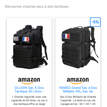
dans chaque détail.
de voyage hommes
Découvrez d’autres sacs à dos tactiques
𝗣𝗢𝗨𝗥 𝗨𝗡𝗘 𝗣𝗟𝗔𝗡È𝗧𝗘
& femmes
𝗣𝗥𝗢𝗣𝗥𝗘 - Grâce aux
normes de qualité les
plus élevées et aux
-5%
meilleurs matériaux, ton
RUGSAK deviendra un
compagnon de longue
durée. Cela signifie
moins de consommation
et plus d'aventure.
𝗧𝗢𝗡 𝗗𝗢𝗦 𝗧'𝗘𝗡
𝗥𝗘𝗠𝗘𝗥𝗖𝗜𝗘𝗥𝗔 -
L'ALPHA offre une
expérience de portage
incomparable grâce à
ses bretelles
rembourrées souples,
GUJOIN Sac À Dos
HEMSO Grand Sac à Dos
Tactique 50 Litres -
Militaire 45L,Sac de
son rembourrage dorsal
Grande Capacité
Voyage Système
à 3 zones, sa sangle de
1. Grande capacité: avec une
Sac à Dos Militaire de Grande
Système MOLLE Militaire
MOLLE,Sac Crossfit de
capacité de 50 litres, ce sac à
Capacité : La taille du sac de
Imperméable Idéal Pour
Sport pour Randonnée
poitrine et sa ceinture
dos tactique offre un large
voyage est de : 50 × 30 × 30
Urgences De 3 Jours
Trekking Moto Camping