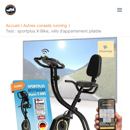
Aller
Rechercher
au
contenu
Accueil
Autres conseils running
Test : sportplus X-Bike, vélo d’appartement pliable