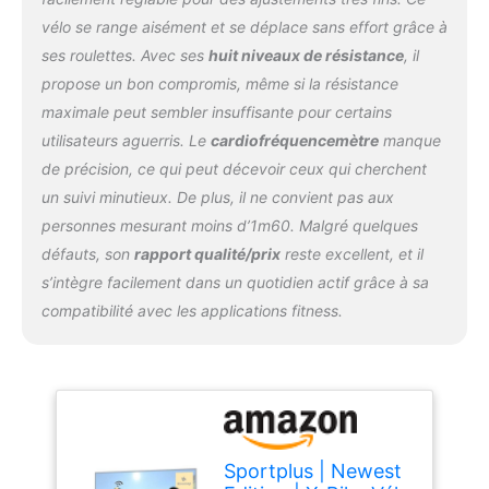
STABILITÉ - Les vélos
vélo se range aisément et se déplace sans effort grâce à
d'appartement sont
ses roulettes. Avec ses
huit niveaux de résistance
, il
soumis à une série de
propose un bon compromis, même si la résistance
tests et de procédures
de contrôle afin de
maximale peut sembler insuffisante pour certains
garantir une sécurité et
utilisateurs aguerris. Le
cardiofréquencemètre
manque
une stabilité optimales.
de précision, ce qui peut décevoir ceux qui cherchent
Nous tenons compte de
un suivi minutieux. De plus, il ne convient pas aux
tous les groupes cibles,
tels que les débutants,
personnes mesurant moins d’1m60. Malgré quelques
les seniors et les
défauts, son
rapport qualité/prix
reste excellent, et il
utilisateurs avancés.
s’intègre facilement dans un quotidien actif grâce à sa
COMPUTATEUR AVEC
compatibilité avec les applications fitness.
CONNEXION SANS FIL -
L'ordinateur compatible
avec l'entraînement avec
connexion sans fil rend
ton entraînement encore
plus varié. Tu peux y
coupler une ceinture
Sportplus | Newest
pectorale ou connecter