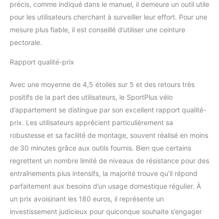
précis, comme indiqué dans le manuel, il demeure un outil utile
connexion sans fil rend
pour les utilisateurs cherchant à surveiller leur effort. Pour une
ton entraînement encore
plus varié. Tu peux y
mesure plus fiable, il est conseillé d’utiliser une ceinture
coupler une ceinture
pectorale.
pectorale ou connecter
l'appareil à des
Rapport qualité-prix
applications. L'écran LCD
affiche le temps, la
Avec une moyenne de 4,5 étoiles sur 5 et des retours très
vitesse, la distance, les
positifs de la part des utilisateurs, le SportPlus vélo
RPM, les calories et le
d’appartement se distingue par son excellent rapport qualité-
pouls. Le support pour
smartphones et tablettes
prix. Les utilisateurs apprécient particulièrement sa
ne cache pas la vue de
robustesse et sa facilité de montage, souvent réalisé en moins
l'écran.
QUALITÉ ET
de 30 minutes grâce aux outils fournis. Bien que certains
SERVICE ALLEMANDS -
regrettent un nombre limité de niveaux de résistance pour des
Depuis 20 ans, SportPlus
développe et conçoit
entraînements plus intensifs, la majorité trouve qu’il répond
dans le nord de
parfaitement aux besoins d’un usage domestique régulier. À
l'Allemagne des
un prix avoisinant les 180 euros, il représente un
équipements sportifs de
investissement judicieux pour quiconque souhaite s’engager
qualité et durables. Si tu