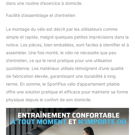
as une question, notre
dans une routine d’exercice à domicile.
service après-vente à
Hambourg se fera un
Facilité d’assemblage et d’entretien
plaisir de t'aider
personnellement. Pour
Le montage du vélo est décrit par les utilisateurs comme
que tu puisses profiter
simple et rapide, malgré quelques petites imprécisions dans la
longtemps de ton nouvel
notice. Les pièces, bien emballées, sont faciles à identifier et à
appareil, nous tenons un
assembler. Une fois monté, le vélo ne nécessite que peu
stock permanent de
pièces d'usure et de
d’entretien, ce qui le rend pratique pour une utilisation
rechange afin de garantir
quotidienne. Les matériaux utilisés témoignent d’une qualité
sa longévité et sa
de fabrication élevée, garantissant une durabilité à long
durabilité.
terme. En somme, le SportPlus vélo d’appartement pliable
offre une solution pratique et efficace pour maintenir sa forme
physique depuis le confort de son domicile.