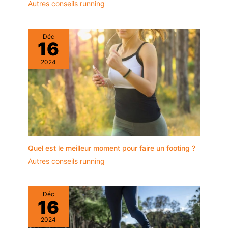
Autres conseils running
sa longévité et sa
durabilité.
Déc
16
2024
Quel est le meilleur moment pour faire un footing ?
Autres conseils running
Déc
16
2024