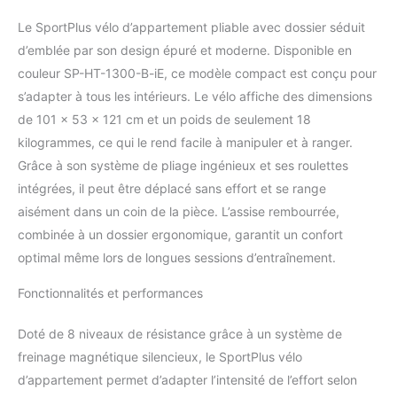
beaucoup de place.
MOINTENIR LES
Le SportPlus vélo d’appartement pliable avec dossier séduit
ARTICULATIONS - Aide à
d’emblée par son design épuré et moderne. Disponible en
perdre du poids et
couleur SP-HT-1300-B-iE, ce modèle compact est conçu pour
ménage les articulations.
s’adapter à tous les intérieurs. Le vélo affiche des dimensions
La position du guidon et
l'inclinaison de l'assise
de 101 x 53 x 121 cm et un poids de seulement 18
adaptées permettent un
kilogrammes, ce qui le rend facile à manipuler et à ranger.
entraînement confortable.
Grâce à son système de pliage ingénieux et ses roulettes
La selle souple de haute
intégrées, il peut être déplacé sans effort et se range
qualité et confortable
offre un confort maximal,
aisément dans un coin de la pièce. L’assise rembourrée,
même lors de séances
combinée à un dossier ergonomique, garantit un confort
prolongées.
SILENCE
optimal même lors de longues sessions d’entraînement.
MAGNETIQUE EXTREME
- Le vélo d'entraînement
Fonctionnalités et performances
pour la maison dispose
d'un système de freinage
Doté de 8 niveaux de résistance grâce à un système de
magnétique très
freinage magnétique silencieux, le SportPlus vélo
silencieux qui permet un
entraînement cardio fluide
d’appartement permet d’adapter l’intensité de l’effort selon