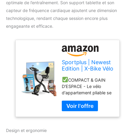
optimale de l’entraînement. Son support tablette et son
capteur de fréquence cardiaque ajoutent une dimension
technologique, rendant chaque session encore plus
engageante et efficace.
Sportplus | Newest
Edition | X-Bike Vélo
d'appartement
COMPACT & GAIN
Pliable avec Dossier,
D'ESPACE - Le vélo
8 Niveaux, écran
d'appartement pliable se
avec Support pour
replie en un tour de main.
Smartphone &
Il est donc parfaitement
Tablette, Charge
adapté aux petits
Max. 100 kg
appartements. Idéal pour
un vélo d'exercice
Design et ergonomie
efficace sans prendre