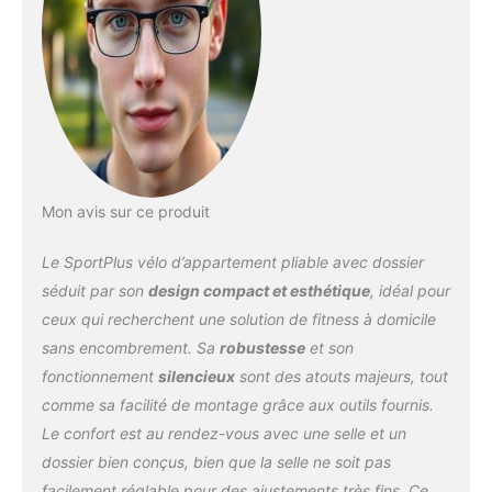
La position du guidon et
l'inclinaison de l'assise
adaptées permettent un
entraînement confortable.
La selle souple de haute
qualité et confortable
offre un confort maximal,
même lors de séances
prolongées.
SILENCE
MAGNETIQUE EXTREME
Mon avis sur ce produit
- Le vélo d'entraînement
pour la maison dispose
Le SportPlus vélo d’appartement pliable avec dossier
d'un système de freinage
séduit par son
design compact et esthétique
, idéal pour
magnétique très
ceux qui recherchent une solution de fitness à domicile
silencieux qui permet un
sans encombrement. Sa
robustesse
et son
entraînement cardio fluide
et silencieux. Grâce à ses
fonctionnement
silencieux
sont des atouts majeurs, tout
8 niveaux de résistance,
comme sa facilité de montage grâce aux outils fournis.
le vélo d'entraînement
Le confort est au rendez-vous avec une selle et un
peut être adapté aux
dossier bien conçus, bien que la selle ne soit pas
exigences individuelles.
SÉCURITÉ &
facilement réglable pour des ajustements très fins. Ce