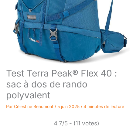
Test Terra Peak® Flex 40 :
sac à dos de rando
polyvalent
Par
Célestine Beaumont
/
5 juin 2025
/
4 minutes de lecture
4.7/5 - (11 votes)