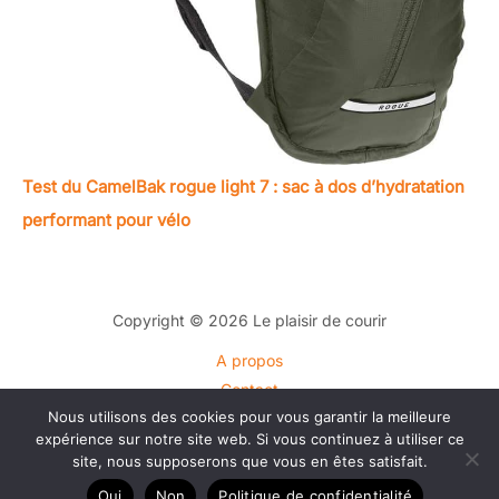
Test du CamelBak rogue light 7 : sac à dos d’hydratation
performant pour vélo
Copyright © 2026 Le plaisir de courir
A propos
Contact
Nous utilisons des cookies pour vous garantir la meilleure
Plan du site
expérience sur notre site web. Si vous continuez à utiliser ce
Mentions légales
site, nous supposerons que vous en êtes satisfait.
Politique de confidentialité
Oui
Non
Politique de confidentialité