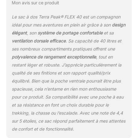
Mon avis sur ce produit
bretelles rembourrées,
préformées
Le sac à dos Terra Peak® FLEX 40 est un compagnon
anatomiquement et
adaptables
idéal pour mes aventures en plein air grâce à son
design
individuellement, avec
élégant
, son
système de portage confortable
et sa
une sangle pectorale
ventilation dorsale efficace
. Sa capacité de 40 litres et
élastique réglable en
ses nombreux compartiments pratiques offrent une
hauteur et une ceinture
ventrale amovible.
polyvalence de rangement exceptionnelle
, tout en
FONCTIONNALITÉS
restant léger et robuste. J’apprécie particulièrement la
PARTICULIÈRES : Sac à
qualité de ses finitions et son rapport qualité/prix
dos de randonnée et
équilibré. Bien que la poche ventrale pourrait être plus
daypack polyvalent. Il
spacieuse, cela n’entame en rien mon enthousiasme
offre un grand
compartiment principal
pour ce produit. Sa compatibilité avec une poche à eau
avec une pochette A4
et sa résistance en font un choix durable pour le
pour l'ordinateur portable
trekking, la chasse ou l’escalade. Avec une note de 4,4
ou la tablette et convient
sur 5 étoiles, ce sac répond parfaitement à mes attentes
donc aussi pour l'école,
l'université, le travail. Il
de confort et de fonctionnalité.
est possible d'y fixer des