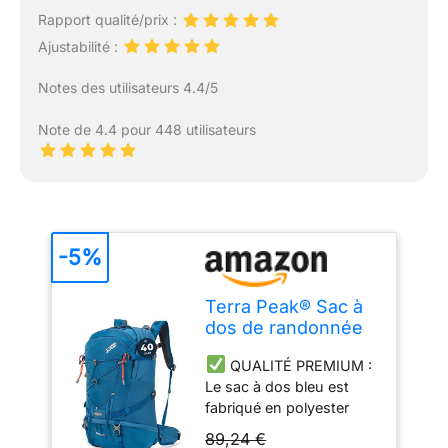
Rapport qualité/prix :
Ajustabilité :
Notes des utilisateurs 4.4/5
Note de 4.4 pour 448 utilisateurs
-5%
Terra Peak® Sac à
dos de randonnée
40L (FLEX 40)
QUALITÉ PREMIUM :
grand bleu pour
Le sac à dos bleu est
femme et homme -
fabriqué en polyester
Sac a dos de
ripstop 420D ainsi qu'en
trekking, chasse et
89,24 €