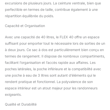
excursions de plusieurs jours. La ceinture ventrale, bien que
une aération optimale du
perfectible en termes de taille, contribue également à une
dos. Grand confort de
portage grâce aux
répartition équilibrée du poids.
bretelles rembourrées,
Capacité et Organisation
préformées
anatomiquement et
adaptables
Avec une capacité de 40 litres, le FLEX 40 offre un espace
individuellement, avec
suffisant pour emporter tout le nécessaire lors de sorties de un
une sangle pectorale
à deux jours. Ce sac à dos est particulièrement bien conçu en
élastique réglable en
termes de rangement. Il dispose de nombreux compartiments,
hauteur et une ceinture
ventrale amovible.
facilitant l’organisation et l’accès rapide aux affaires. Les
FONCTIONNALITÉS
poches latérales, la poche inférieure et la compatibilité avec
PARTICULIÈRES : Sac à
une poche à eau de 3 litres sont autant d’éléments qui le
dos de randonnée et
rendent pratique et fonctionnel. La polyvalence de son
daypack polyvalent. Il
offre un grand
espace intérieur est un atout majeur pour les randonneurs
compartiment principal
exigeants.
avec une pochette A4
pour l'ordinateur portable
Qualité et Durabilité
ou la tablette et convient