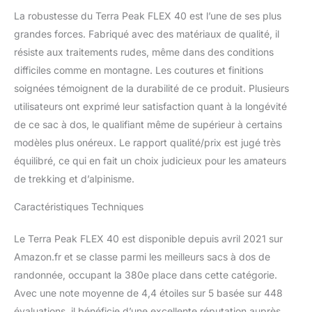
donc aussi pour l'école,
La robustesse du Terra Peak FLEX 40 est l’une de ses plus
l'université, le travail. Il
grandes forces. Fabriqué avec des matériaux de qualité, il
est possible d'y fixer des
résiste aux traitements rudes, même dans des conditions
bouteilles d'eau, des
bâtons de randonnée, un
difficiles comme en montagne. Les coutures et finitions
casque de vélo, une
soignées témoignent de la durabilité de ce produit. Plusieurs
lampe de vélo, des
utilisateurs ont exprimé leur satisfaction quant à la longévité
matelas de sol ou des
de ce sac à dos, le qualifiant même de supérieur à certains
vestes. En cas de pluie,
le sac à dos est protégé
modèles plus onéreux. Le rapport qualité/prix est jugé très
par un matériau
équilibré, ce qui en fait un choix judicieux pour les amateurs
hydrofuge et une housse
de trekking et d’alpinisme.
de pluie.
BEAUCOUP
D'ESPACE: Le sac à dos
Caractéristiques Techniques
est équipé de 4
compartiments. Un
Le Terra Peak FLEX 40 est disponible depuis avril 2021 sur
compartiment principal
Amazon.fr et se classe parmi les meilleurs sacs à dos de
spacieux avec ouverture
frontale et avec une
randonnée, occupant la 380e place dans cette catégorie.
ouverture zippée sur un
Avec une note moyenne de 4,4 étoiles sur 5 basée sur 448
large périmètre pour
évaluations, il bénéficie d’une excellente réputation auprès