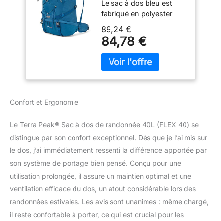
Le sac à dos bleu est
femme et homme -
fabriqué en polyester
Sac a dos de
ripstop 420D ainsi qu'en
trekking, chasse et
89,24 €
polyester 600D et est
voyage (respirant,
84,78 €
équipé de fermetures
imperméable) - Sac
éclair YKK. Avec un
alpinisme, escalade
volume de 40 litres, une
et de jour
dimension de 54x33x19
(ergonomique)
cm et un poids de
seulement 1.350g, c'est
Confort et Ergonomie
un sac à dos de trekking
parfait et polyvalent.
Le Terra Peak® Sac à dos de randonnée 40L (FLEX 40) se
SYSTÈME DOS : Le
distingue par son confort exceptionnel. Dès que je l’ai mis sur
système dorsal Air
Stream Contact avec
le dos, j’ai immédiatement ressenti la différence apportée par
rembourrage 3D AirMesh
son système de portage bien pensé. Conçu pour une
offre un équilibre optimal
utilisation prolongée, il assure un maintien optimal et une
entre un confort parfait
ventilation efficace du dos, un atout considérable lors des
et une bonne ventilation
et garantit un ajustement
randonnées estivales. Les avis sont unanimes : même chargé,
parfait. Le canal de
il reste confortable à porter, ce qui est crucial pour les
ventilation central assure