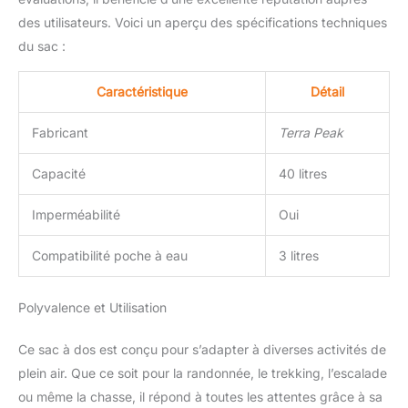
faciliter le chargement et
des utilisateurs. Voici un aperçu des spécifications techniques
la préparation du
système d'hydratation.
du sac :
Le compartiment
principal peut être divisé.
Caractéristique
Détail
On peut choisir entre un
grand ou deux
Fabricant
Terra Peak
compartiments. Un
compartiment frontal
Capacité
40 litres
pour les petits objets .
Notre sac à dos peut être
Imperméabilité
Oui
utilisé comme: sac à dos,
ski, trekking et vélo.
START-UP FEELING :
Compatibilité poche à eau
3 litres
Conçu et développé en
Allemagne. Depuis 2018,
Polyvalence et Utilisation
notre jeune entreprise a
pour mission de te
Ce sac à dos est conçu pour s’adapter à diverses activités de
proposer des produits
parfaits et d'excellente
plein air. Que ce soit pour la randonnée, le trekking, l’escalade
qualité pour tes
ou même la chasse, il répond à toutes les attentes grâce à sa