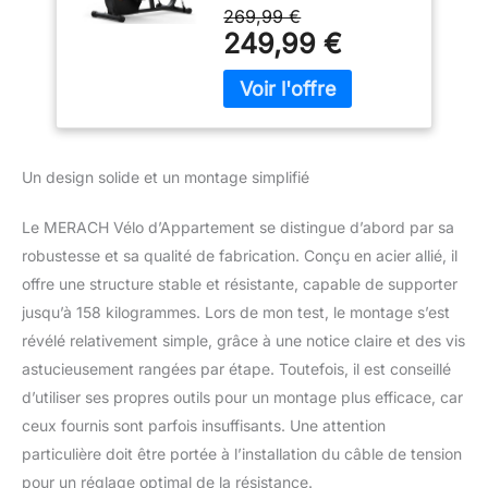
de résistance intégrées
connectivité
269,99 €
permettent de renforcer
exclusive par
249,99 €
le haut du corps pendant
application, écran
le pédalage, favorisant
LCD, capteurs de
ainsi la forme physique
fréquence
générale et la
cardiaque et
rééducation. 【 Siège
dossier réglable
confortable et réglable
Un design solide et un montage simplifié
avec dossier 】Le siège
et le dossier sont conçus
Le MERACH Vélo d’Appartement se distingue d’abord par sa
pour un confort optimal
robustesse et sa qualité de fabrication. Conçu en acier allié, il
et sont facilement
réglables. Le dossier est
offre une structure stable et résistante, capable de supporter
ajustable en hauteur,
jusqu’à 158 kilogrammes. Lors de mon test, le montage s’est
tandis que le siège peut
révélé relativement simple, grâce à une notice claire et des vis
être déplacé vers l'avant
astucieusement rangées par étape. Toutefois, il est conseillé
et l'arrière à l'aide d’un
levier. 【 Molette de
d’utiliser ses propres outils pour un montage plus efficace, car
résistance ergonomique
ceux fournis sont parfois insuffisants. Une attention
】Le bouton de
particulière doit être portée à l’installation du câble de tension
résistance latéral est
pour un réglage optimal de la résistance.
facile d'accès et offre 8