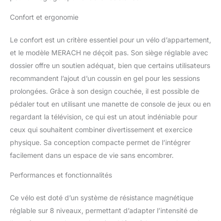
niveaux de résistance
Confort et ergonomie
pour s'adapter à
différents niveaux de
Le confort est un critère essentiel pour un vélo d’appartement,
forme. La résistance
maximale atteint 70
et le modèle MERACH ne déçoit pas. Son siège réglable avec
livres, idéale même pour
dossier offre un soutien adéquat, bien que certains utilisateurs
les utilisateurs avancés.
recommandent l’ajout d’un coussin en gel pour les sessions
【 Structure de manivelle
prolongées. Grâce à son design couchée, il est possible de
améliorée 】Notre
manivelle optimisée offre
pédaler tout en utilisant une manette de console de jeux ou en
une durabilité accrue, ne
regardant la télévision, ce qui est un atout indéniable pour
nécessite aucun
ceux qui souhaitent combiner divertissement et exercice
entretien et prolonge la
physique. Sa conception compacte permet de l’intégrer
durée de vie du vélo
couché. Elle garantit
facilement dans un espace de vie sans encombrer.
également un pédalage
plus fluide et agréable. 【
Performances et fonctionnalités
Suivi de données avancé
】Doté d’un écran LCD et
Ce vélo est doté d’un système de résistance magnétique
compatible avec
réglable sur 8 niveaux, permettant d’adapter l’intensité de
l’application MERACH, le