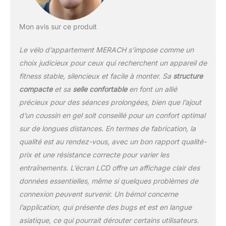
facile d'accès et offre 8
niveaux de résistance
Mon avis sur ce produit
pour s'adapter à
différents niveaux de
Le vélo d’appartement MERACH s’impose comme un
forme. La résistance
maximale atteint 70
choix judicieux pour ceux qui recherchent un appareil de
livres, idéale même pour
fitness stable, silencieux et facile à monter. Sa
structure
les utilisateurs avancés.
compacte
et sa
selle confortable
en font un allié
【 Structure de manivelle
précieux pour des séances prolongées, bien que l’ajout
améliorée 】Notre
manivelle optimisée offre
d’un coussin en gel soit conseillé pour un confort optimal
une durabilité accrue, ne
sur de longues distances. En termes de fabrication, la
nécessite aucun
qualité est au rendez-vous, avec un bon rapport qualité-
entretien et prolonge la
prix et une résistance correcte pour varier les
durée de vie du vélo
couché. Elle garantit
entraînements. L’écran LCD offre un affichage clair des
également un pédalage
données essentielles, même si quelques problèmes de
plus fluide et agréable. 【
connexion peuvent survenir. Un bémol concerne
Suivi de données avancé
l’application, qui présente des bugs et est en langue
】Doté d’un écran LCD et
asiatique, ce qui pourrait dérouter certains utilisateurs.
compatible avec