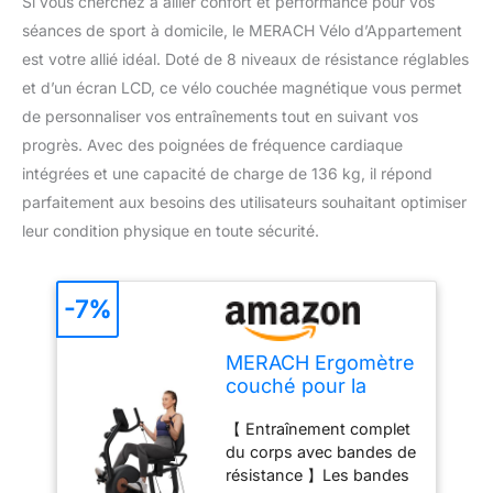
Si vous cherchez à allier confort et performance pour vos
séances de sport à domicile, le MERACH Vélo d’Appartement
est votre allié idéal. Doté de 8 niveaux de résistance réglables
et d’un écran LCD, ce vélo couchée magnétique vous permet
de personnaliser vos entraînements tout en suivant vos
progrès. Avec des poignées de fréquence cardiaque
intégrées et une capacité de charge de 136 kg, il répond
parfaitement aux besoins des utilisateurs souhaitant optimiser
leur condition physique en toute sécurité.
-7%
MERACH Ergomètre
couché pour la
maison avec 8
【 Entraînement complet
niveaux de
du corps avec bandes de
résistance
résistance 】Les bandes
réglables,