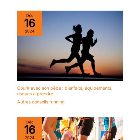
NOUS】 Établi en France
des questions sur velo semi
depuis 2010, ISE offre un
couché/ise vélo d’appartement
service clientèle professionnel
semi allongé SY-6802
Déc
et dispose d’une équipe
(consultation avant-vente et
16
technique. Soyez assuré des
problèmes après-vente),
achats de ce vélo semi couché.
n'hésitez pas à nous contacter
Nous garantissons la protection
pour vous fournir des services
2024
de vos achats chez ISE. ISE est
de haute qualité. Veuillez noter
engagé au développement de la
que le produit est soumis au
marque. Merci de donner votre
produit réel. Merci de votre
avis sur ce velo appartement
compréhension.
semi allongé avec dossier.
Garantie 1 an sur ce ise vélo
appart semi allongé sy6801.
Courir avec son bébé : bienfaits, équipements,
risques à prendre
Autres conseils running
Déc
16
2024