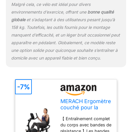
l’application MERACH, le
Malgré cela, ce vélo est idéal pour divers
vélo permet de suivre
environnements d’exercice, offrant une
bonne qualité
facilement vos données
globale
et s’adaptant à des utilisateurs pesant jusqu’à
d'entraînement. Le
158 kg. Toutefois, les outils fournis pour le montage
support téléphone situé
au-dessus de l’écran
manquent d’efficacité, et un léger bruit occasionnel peut
assure une visibilité
apparaître en pédalant. Globalement, ce modèle reste
continue des données.
une option solide pour quiconque souhaite s’entraîner à
domicile avec un appareil fiable et bien conçu.
-7%
MERACH Ergomètre
couché pour la
maison avec 8
【 Entraînement complet
niveaux de
du corps avec bandes de
résistance
résistance 】Les bandes