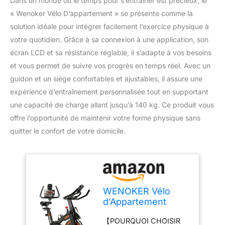
Dans un monde où le temps pour s’entraîner est précieux, le
« Wenoker Vélo D’appartement » se présente comme la
solution idéale pour intégrer facilement l’exercice physique à
votre quotidien. Grâce à sa connexion à une application, son
écran LCD et sa résistance réglable, il s’adapte à vos besoins
et vous permet de suivre vos progrès en temps réel. Avec un
guidon et un siège confortables et ajustables, il assure une
expérience d’entraînement personnalisée tout en supportant
une capacité de charge allant jusqu’à 140 kg. Ce produit vous
offre l’opportunité de maintenir votre forme physique sans
quitter le confort de votre domicile.
WENOKER Vélo
d’Appartement
Connecté, Vélo
【POURQUOI CHOISIR
Silencieux 160 kg,