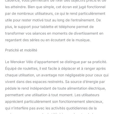
cadence, vous permettant de fixer des objectifs précis et de
utilisation sûre pendant
les atteindre. Bien que simple, cet écran est jugé fonctionnel
vos séances.
par de nombreux utilisateurs, ce qui le rend particulièrement
【CONFORT
utile pour rester motivé tout au long de l’entraînement. De
PERSONNALISÉ ET
INSTALLATION FACILE】
plus, le support pour tablette et téléphone permet de
La selle réglable 4D et le
transformer vos séances en moments de divertissement en
guidon ajustable 2D
regardant des séries ou en écoutant de la musique.
s’adaptent à différents
utilisateurs. Préassemblé
Praticité et mobilité
à 70 %, le vélo est facile
à installer et les roulettes
Le Wenoker Vélo d’appartement se distingue par sa praticité.
intégrées facilitent son
Équipé de roulettes, il est facile à déplacer et à ranger après
déplacement.
chaque utilisation, un avantage non négligeable pour ceux qui
vivent dans des espaces restreints. Sa source d’énergie par
pédale le rend indépendant de toute alimentation électrique,
permettant une utilisation à tout moment. Les utilisateurs
apprécient particulièrement son fonctionnement silencieux,
qui n’interfère pas avec les activités quotidiennes de la