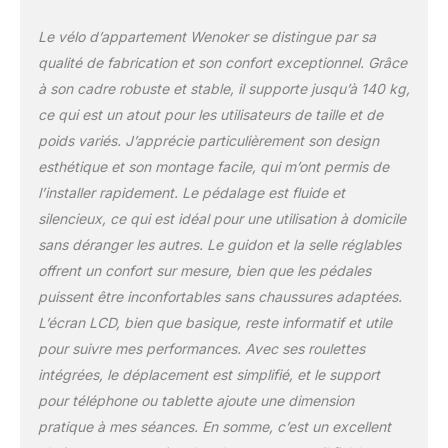
LCD ET SUIVI DES
DONNÉES】L’écran LCD
Le vélo d’appartement Wenoker se distingue par sa
affiche le temps, la
qualité de fabrication et son confort exceptionnel. Grâce
vitesse, la distance, les
à son cadre robuste et stable, il supporte jusqu’à 140 kg,
calories et la fréquence
ce qui est un atout pour les utilisateurs de taille et de
cardiaque afin de vous
aider à suivre votre
poids variés. J’apprécie particulièrement son design
progression. La
esthétique et son montage facile, qui m’ont permis de
résistance réglable
l’installer rapidement. Le pédalage est fluide et
convient aux
silencieux, ce qui est idéal pour une utilisation à domicile
entraînements
quotidiens et cardio.
sans déranger les autres. Le guidon et la selle réglables
【STRUCTURE ROBUSTE
offrent un confort sur mesure, bien que les pédales
ET SÉCURISÉE】Le
puissent être inconfortables sans chaussures adaptées.
cadre renforcé supporte
L’écran LCD, bien que basique, reste informatif et utile
jusqu’à 160 kg pour
garantir une excellente
pour suivre mes performances. Avec ses roulettes
stabilité. Les pédales
intégrées, le déplacement est simplifié, et le support
antidérapantes et le frein
pour téléphone ou tablette ajoute une dimension
d’urgence assurent une
pratique à mes séances. En somme, c’est un excellent
utilisation sûre pendant