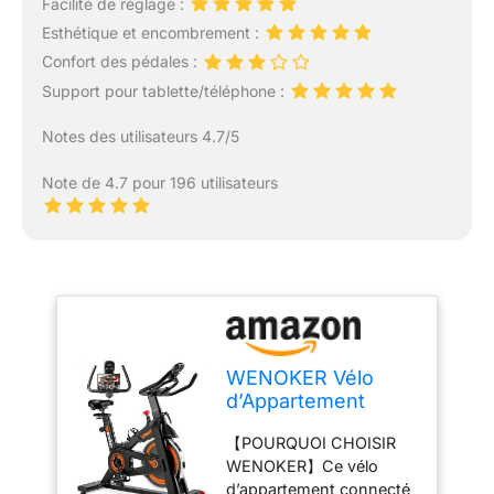
Facilité de réglage :
Esthétique et encombrement :
Confort des pédales :
Support pour tablette/téléphone :
Notes des utilisateurs 4.7/5
Note de 4.7 pour 196 utilisateurs
WENOKER Vélo
d’Appartement
Connecté, Vélo
【POURQUOI CHOISIR
Silencieux 160 kg,
WENOKER】Ce vélo
Noir-Orange
d’appartement connecté