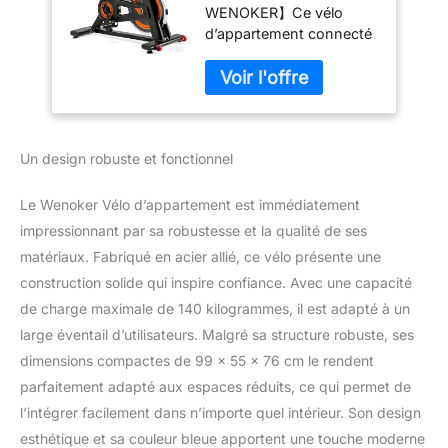
WENOKER】Ce vélo
Noir-Orange
d’appartement connecté
est conçu pour rendre
vos entraînements plus
motivants. Grâce à
l’application dédiée et au
support tablette intégré,
Un design robuste et fonctionnel
vous pouvez suivre vos
performances et profiter
d’une expérience
Le Wenoker Vélo d’appartement est immédiatement
immersive à domicile.
impressionnant par sa robustesse et la qualité de ses
【PÉDALAGE FLUIDE ET
matériaux. Fabriqué en acier allié, ce vélo présente une
SILENCIEUX】Le
construction solide qui inspire confiance. Avec une capacité
système d’entraînement
par courroie assure une
de charge maximale de 140 kilogrammes, il est adapté à un
conduite douce et
large éventail d’utilisateurs. Malgré sa structure robuste, ses
silencieuse. Adapté aux
dimensions compactes de 99 x 55 x 76 cm le rendent
appartements et aux
parfaitement adapté aux espaces réduits, ce qui permet de
espaces partagés, il
permet de s’entraîner à
l’intégrer facilement dans n’importe quel intérieur. Son design
tout moment sans
esthétique et sa couleur bleue apportent une touche moderne