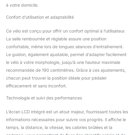
perturber votre
à votre domicile.
entourage. 【ÉCRAN
LCD ET SUIVI DES
Confort d’utilisation et adaptabilité
DONNÉES】L’écran LCD
affiche le temps, la
Ce vélo est conçu pour offrir un confort optimal à l’utilisateur.
vitesse, la distance, les
La selle rembourrée et réglable assure une position
calories et la fréquence
cardiaque afin de vous
confortable, même lors de longues séances d’entraînement.
aider à suivre votre
Le guidon, également ajustable, permet d’adapter facilement
progression. La
le vélo à votre morphologie, jusqu’à une hauteur maximale
résistance réglable
recommandée de 190 centimètres. Grâce à ces ajustements,
convient aux
entraînements
chacun peut trouver la position idéale pour pédaler
quotidiens et cardio.
efficacement et sans inconfort.
【STRUCTURE ROBUSTE
ET SÉCURISÉE】Le
Technologie et suivi des performances
cadre renforcé supporte
jusqu’à 160 kg pour
L’écran LCD intégré est un atout majeur, fournissant toutes les
garantir une excellente
informations nécessaires pour suivre vos progrès. Il affiche le
stabilité. Les pédales
temps, la distance, la vitesse, les calories brûlées et la
antidérapantes et le frein
d’urgence assurent une