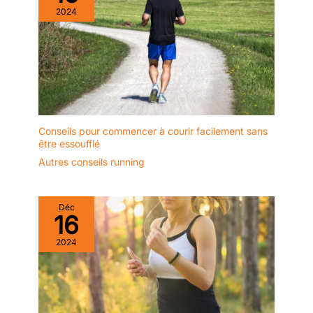
d’une pièce à l’autre pour créer votre coin fitness à domicile.
Verfügung.
move, making it ideal for
2024
【Facile à assembler】Les vis sont préinstallées. Grâce
moving house. This is a good
aux instructions détaillées et à l’absence d’outils
choice.
professionnels requis, l’assemblage de ce vélo appartement
pliant est rapide et simple.
【Siège respirant et
confortable】Le siège en nid d’abeille ergonomique améliore la
ventilation et l’évacuation de la chaleur. Plus d’inconfort ou
d’humidité lors d’utilisations prolongées avec ce velo d
'appartement, pour des années d’entraînement confortables.
Conseils pour commencer à courir facilement sans
être essoufflé
Autres conseils running
Déc
16
2024