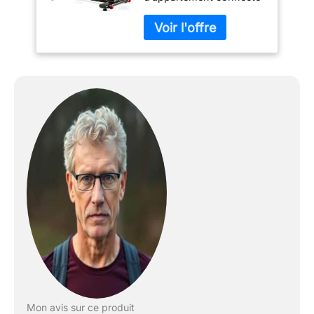
est conçu pour rendre
vos entraînements plus
motivants. Grâce à
l’application dédiée et au
support tablette intégré,
vous pouvez suivre vos
performances et profiter
d’une expérience
immersive à domicile.
【PÉDALAGE FLUIDE ET
SILENCIEUX】Le
système d’entraînement
par courroie assure une
conduite douce et
silencieuse. Adapté aux
appartements et aux
espaces partagés, il
permet de s’entraîner à
tout moment sans
perturber votre
entourage. 【ÉCRAN
Mon avis sur ce produit