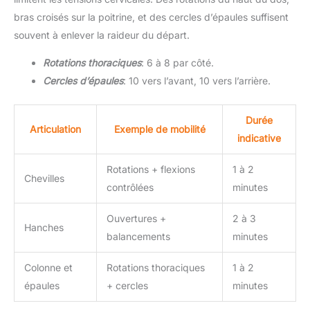
bras croisés sur la poitrine, et des cercles d’épaules suffisent
souvent à enlever la raideur du départ.
Rotations thoraciques
: 6 à 8 par côté.
Cercles d’épaules
: 10 vers l’avant, 10 vers l’arrière.
Durée
Articulation
Exemple de mobilité
indicative
Rotations + flexions
1 à 2
Chevilles
contrôlées
minutes
Ouvertures +
2 à 3
Hanches
balancements
minutes
Colonne et
Rotations thoraciques
1 à 2
épaules
+ cercles
minutes