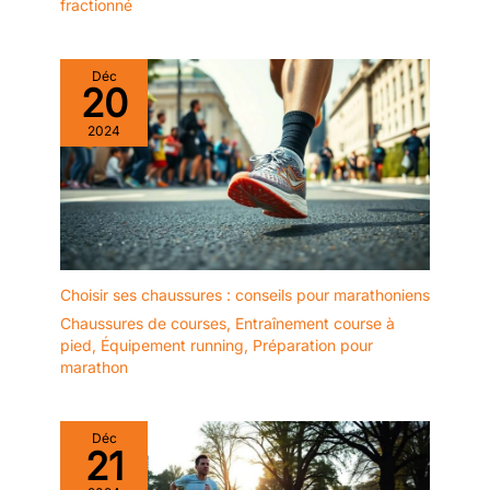
fractionné
Déc
20
2024
Choisir ses chaussures : conseils pour marathoniens
Chaussures de courses
,
Entraînement course à
pied
,
Équipement running
,
Préparation pour
marathon
Déc
21