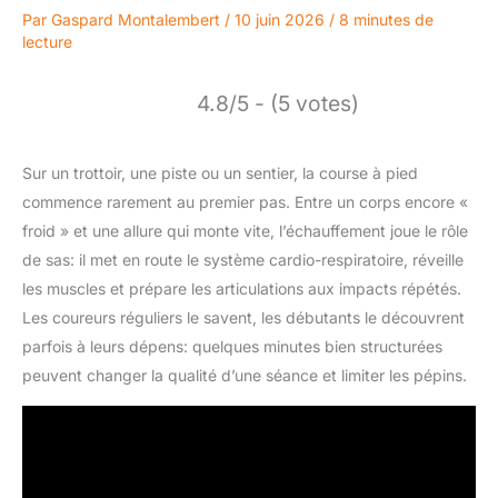
Par
Gaspard Montalembert
/
10 juin 2026
/
8 minutes de
lecture
4.8/5 - (5 votes)
Sur un trottoir, une piste ou un sentier, la course à pied
commence rarement au premier pas. Entre un corps encore «
froid » et une allure qui monte vite, l’échauffement joue le rôle
de sas: il met en route le système cardio-respiratoire, réveille
les muscles et prépare les articulations aux impacts répétés.
Les coureurs réguliers le savent, les débutants le découvrent
parfois à leurs dépens: quelques minutes bien structurées
peuvent changer la qualité d’une séance et limiter les pépins.