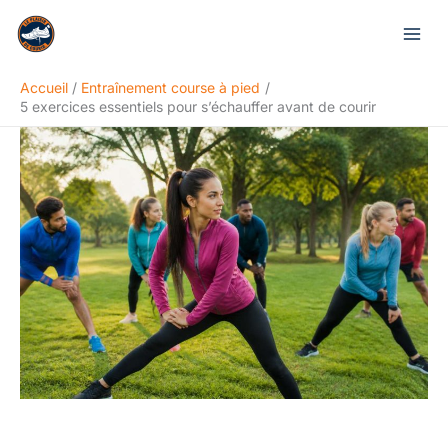
Aller
Rechercher
au
contenu
Accueil
Entraînement course à pied
5 exercices essentiels pour s’échauffer avant de courir