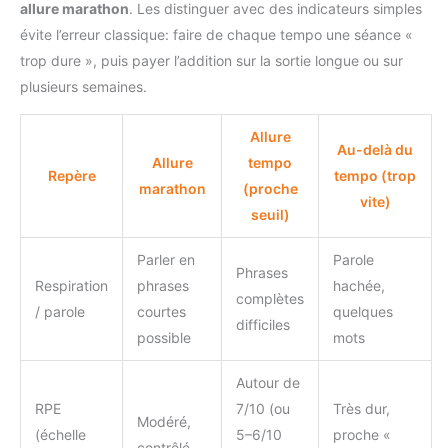
allure marathon
. Les distinguer avec des indicateurs simples
évite l’erreur classique: faire de chaque tempo une séance «
trop dure », puis payer l’addition sur la sortie longue ou sur
plusieurs semaines.
Allure
Au-delà du
Allure
tempo
Repère
tempo (trop
marathon
(proche
vite)
seuil)
Parler en
Parole
Phrases
Respiration
phrases
hachée,
complètes
/ parole
courtes
quelques
difficiles
possible
mots
Autour de
RPE
7/10 (ou
Très dur,
Modéré,
(échelle
5–6/10
proche «
contrôlé