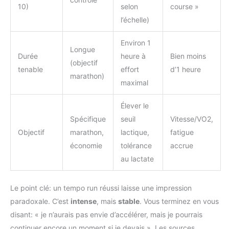
10)
selon
course »
l’échelle)
Environ 1
Longue
Durée
heure à
Bien moins
(objectif
tenable
effort
d’1 heure
marathon)
maximal
Élever le
Spécifique
seuil
Vitesse/VO2,
Objectif
marathon,
lactique,
fatigue
économie
tolérance
accrue
au lactate
Le point clé: un tempo run réussi laisse une impression
paradoxale. C’est
intense
, mais
stable
. Vous terminez en vous
disant: « je n’aurais pas envie d’accélérer, mais je pourrais
continuer encore un moment si je devais ». Les sources