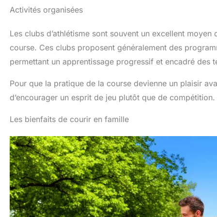
Activités organisées
Les clubs d’athlétisme sont souvent un excellent moyen d
course. Ces clubs proposent généralement des programm
permettant un apprentissage progressif et encadré des 
Pour que la pratique de la course devienne un plaisir avan
d’encourager un esprit de jeu plutôt que de compétition.
Les bienfaits de courir en famille