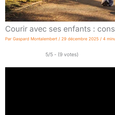
Courir avec ses enfants : conse
Par
Gaspard Montalembert
/
29 décembre 2025
/
4 minu
5/5 - (9 votes)