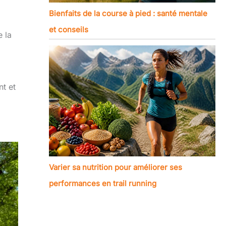
Bienfaits de la course à pied : santé mentale
et conseils
e la
nt et
Varier sa nutrition pour améliorer ses
performances en trail running