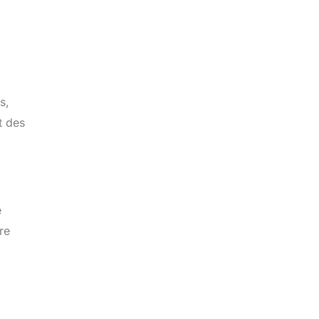
s,
t des
e
re