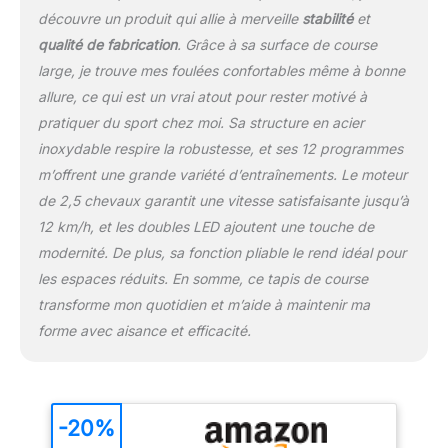
Pente manuelle de 8% :
découvre un produit qui allie à merveille
stabilité
et
Le tapis roulant propose
qualité de fabrication
. Grâce à sa surface de course
2 niveaux de pente, 0%
large, je trouve mes foulées confortables même à bonne
et 8%, pour un
allure, ce qui est un vrai atout pour rester motivé à
entraînement plus
intensif et une sensation
pratiquer du sport chez moi. Sa structure en acier
de marche plus réaliste
inoxydable respire la robustesse, et ses 12 programmes
comme sur une montée
m’offrent une grande variété d’entraînements. Le moteur
Affichage LED,
de 2,5 chevaux garantit une vitesse satisfaisante jusqu’à
télécommande et design
peu encombrant :
12 km/h, et les doubles LED ajoutent une touche de
affichage de la distance,
modernité. De plus, sa fonction pliable le rend idéal pour
du temps, des calories et
les espaces réduits. En somme, ce tapis de course
de la vitesse ; avec
transforme mon quotidien et m’aide à maintenir ma
télécommande, éclairage
forme avec aisance et efficacité.
RGB dynamique,
roulettes de transport et
design plat de 12 cm
pour un rangement facile
Dimensions compactes
-20%
et rangement facile :