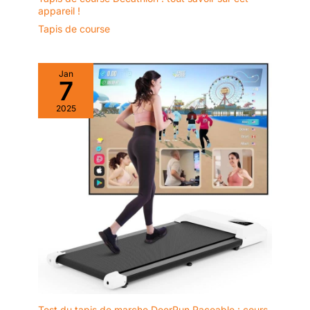
l'application et contrôlez le
appareil !
tapis de course grâce aux
boutons intégrés. 【Gain de
Tapis de course
place et montage facile】 Vous
n'avez pas envie de passer des
heures à monter un tapis de
course ? Celui-ci est un tapis de
Jan
marche pliable livré entièrement
7
monté. Déballez-le, installez-le
et commencez à marcher. Facile
2025
à déplacer grâce à ses roulettes
de transport. Se glisse sous
n'importe quel canapé ou
derrière une porte, pour un
salon toujours bien rangé. Idéal
pour les personnes disposant
de peu de temps et d'espace,
mais qui souhaitent tout de
même faire de l'exercice.
【Assistance rapide et service
fiable】 Notre tapis marche est
parfait pour aménager une salle
de sport à domicile ou comme
cadeau attentionné pour les
adultes sportifs. Notre équipe
de professionnels est
disponible pour répondre à
toutes vos questions sous 16
heures avec des réponses
claires et utiles, vous
Test du tapis de marche DeerRun Raceable : cours