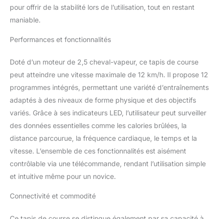
amortisseurs en silicone,
pour offrir de la stabilité lors de l’utilisation, tout en restant
une surface
maniable.
antidérapante et un
système anti-dérapage
Performances et fonctionnalités
assurent une expérience
de course agréable et
Doté d’un moteur de 2,5 cheval-vapeur, ce tapis de course
une meilleure stabilité
Pente manuelle de 8% :
peut atteindre une vitesse maximale de 12 km/h. Il propose 12
Le tapis roulant propose
programmes intégrés, permettant une variété d’entraînements
2 niveaux de pente, 0%
adaptés à des niveaux de forme physique et des objectifs
et 8%, pour un
variés. Grâce à ses indicateurs LED, l’utilisateur peut surveiller
entraînement plus
intensif et une sensation
des données essentielles comme les calories brûlées, la
de marche plus réaliste
distance parcourue, la fréquence cardiaque, le temps et la
comme sur une montée
vitesse. L’ensemble de ces fonctionnalités est aisément
Affichage LED,
contrôlable via une télécommande, rendant l’utilisation simple
télécommande et design
peu encombrant :
et intuitive même pour un novice.
affichage de la distance,
du temps, des calories et
Connectivité et commodité
de la vitesse ; avec
télécommande, éclairage
Ce tapis de course se distingue également par sa capacité à