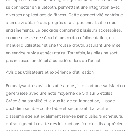
RGB dynamique,
se connecter en Bluetooth, permettant une intégration avec
roulettes de transport et
diverses applications de fitness. Cette connectivité contribue
design plat de 12 cm
à un suivi détaillé des progrès et à la personnalisation des
pour un rangement facile
Dimensions compactes
entraînements. Le package comprend plusieurs accessoires,
et rangement facile :
comme une clé de sécurité, un cordon d’alimentation, un
avec des dimensions
manuel d’utilisateur et une trousse d’outil, assurant une mise
d'environ 110,7 x 47,5 x
en service rapide et sécuritaire. Toutefois, les piles ne sont
12 cm, ce tapis de course
peut être rangé sans
pas incluses, un détail à considérer lors de l’achat.
prendre beaucoup de
place et, grâce à ses
Avis des utilisateurs et expérience d’utilisation
roulettes de transport, il
est facile à déplacer et à
En analysant les avis des utilisateurs, il ressort une satisfaction
positionner
généralisée avec une note moyenne de 5,0 sur 5 étoiles.
Grâce à sa stabilité et la qualité de sa fabrication, l’usage
quotidien semble confortable et sécurisant. La facilité
d’assemblage est également relevée par plusieurs acheteurs,
qui soulignent la clarté des instructions fournies. Ils apprécient