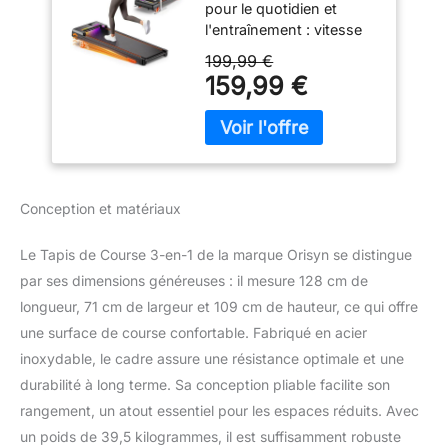
pour le quotidien et
Walking Pad de
l'entraînement : vitesse
Bureau 1-8 km/h,
de 1 à 8 km/h, adapté
Moteur Silencieux
199,99 €
pour une marche lente
500 W, Écran LED,
159,99 €
de 1 à 3 km/h pendant le
Télécommande,
travail, une marche
Charge Maximale
rapide de 4 à 6 km/h et
135 kg, Maison et
un léger jogging de 7 à 8
Bureau
km/h à la maison Moteur
silencieux de 500 W : le
Conception et matériaux
moteur stable fonctionne
avec un faible niveau
Le Tapis de Course 3-en-1 de la marque Orisyn se distingue
sonore de ≤ 40 dB et
par ses dimensions généreuses : il mesure 128 cm de
supporte jusqu'à 135 kg,
adapté pour
longueur, 71 cm de largeur et 109 cm de hauteur, ce qui offre
l'appartement, le bureau
une surface de course confortable. Fabriqué en acier
à domicile et le bureau
inoxydable, le cadre assure une résistance optimale et une
Système
durabilité à long terme. Sa conception pliable facilite son
d'amortissement
confortable : un tapis de
rangement, un atout essentiel pour les espaces réduits. Avec
course à 6 couches, des
un poids de 39,5 kilogrammes, il est suffisamment robuste