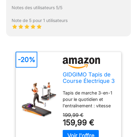
Notes des utilisateurs 5/5
Note de 5 pour 1 utilisateurs
-20%
GIDGIMO Tapis de
Course Électrique 3
en 1 avec
Tapis de marche 3-en-1
Inclinaison de 8%,
pour le quotidien et
Walking Pad de
l'entraînement : vitesse
Bureau 1-8 km/h,
de 1 à 8 km/h, adapté
Moteur Silencieux
199,99 €
pour une marche lente
500 W, Écran LED,
159,99 €
de 1 à 3 km/h pendant le
Télécommande,
travail, une marche
Charge Maximale