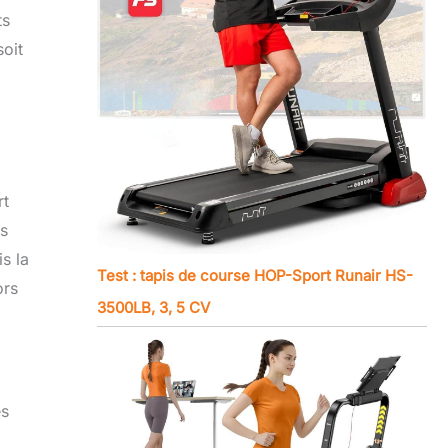
ts
soit
rt
es
s la
Test : tapis de course HOP-Sport Runair HS-
ors
3500LB, 3, 5 CV
es