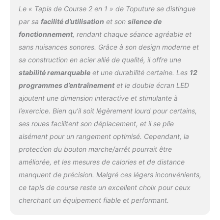
offrant une variété de
Le « Tapis de Course 2 en 1 » de Toputure se distingue
modes d'exercice. Il peut
par sa
facilité d’utilisation
et son
silence de
être utilisé comme tapis
fonctionnement
, rendant chaque séance agréable et
de marche avec une
sans nuisances sonores. Grâce à son design moderne et
vitesse de 1 à 8 km/h ou
comme tapis roulant
sa construction en acier allié de qualité, il offre une
avec une vitesse de 1 à
stabilité remarquable
et une durabilité certaine. Les
12
10 km/h pour répondre à
programmes d’entraînement
et le double écran LED
vos différents besoins
ajoutent une dimension interactive et stimulante à
d'entraînement. Le
bouton Pause vous
l’exercice. Bien qu’il soit légèrement lourd pour certains,
permet de faire une
ses roues facilitent son déplacement, et il se plie
pause pendant votre
aisément pour un rangement optimisé. Cependant, la
entraînement sans vous
protection du bouton marche/arrêt pourrait être
soucier de la suppression
de vos données
améliorée, et les mesures de calories et de distance
d'entraînement. 【Haut-
manquent de précision. Malgré ces légers inconvénients,
parleur Bluetooth et
ce tapis de course reste un excellent choix pour ceux
moniteur de fréquence
cherchant un équipement fiable et performant.
cardiaque】 Connectez
votre téléphone au haut-