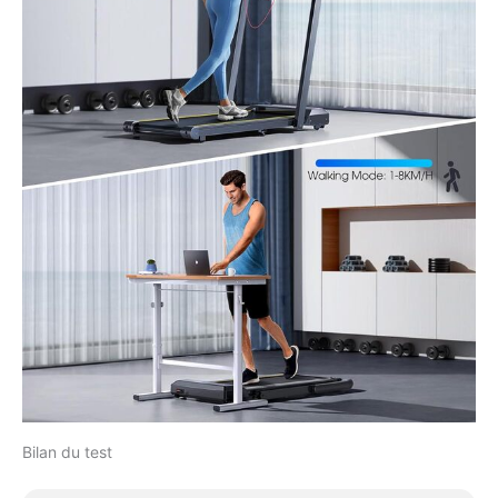
2-en-1 présente une
conception avancée sans
installation. Tournez
simplement la boucle. Ce
tapis roulant domestique
pèse 22 kg et comporte
des roues de transport
inférieures pour un
transport facile. Pliez et
rangez sous une table ou
un canapé pour gagner
de la place.
Bilan du test