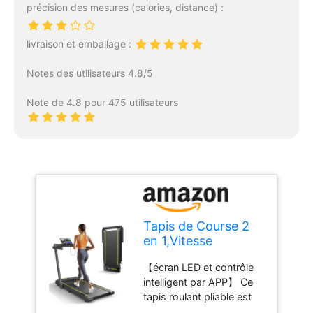
précision des mesures (calories, distance) :
livraison et emballage :
Notes des utilisateurs 4.8/5
Note de 4.8 pour 475 utilisateurs
Tapis de Course 2
en 1,Vitesse
maximale 10
【écran LED et contrôle
km/h,2.5HP,Tapis
intelligent par APP】 Ce
Roulant électrique
tapis roulant pliable est
Pliant,Extra Large
équipé d'un écran LED