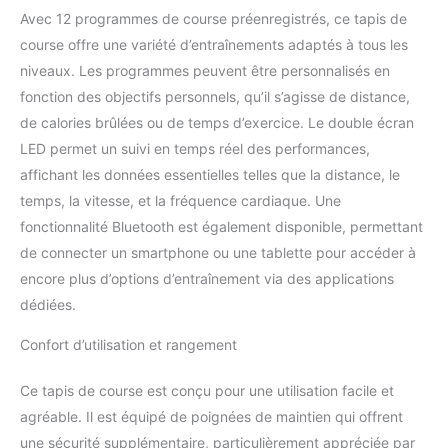
offrant une variété de
Avec 12 programmes de course préenregistrés, ce tapis de
modes d'exercice. Il peut
course offre une variété d’entraînements adaptés à tous les
être utilisé comme tapis
niveaux. Les programmes peuvent être personnalisés en
de marche avec une
vitesse de 1 à 8 km/h ou
fonction des objectifs personnels, qu’il s’agisse de distance,
comme tapis roulant
de calories brûlées ou de temps d’exercice. Le double écran
avec une vitesse de 1 à
LED permet un suivi en temps réel des performances,
10 km/h pour répondre à
affichant les données essentielles telles que la distance, le
vos différents besoins
d'entraînement. Le
temps, la vitesse, et la fréquence cardiaque. Une
bouton Pause vous
fonctionnalité Bluetooth est également disponible, permettant
permet de faire une
de connecter un smartphone ou une tablette pour accéder à
pause pendant votre
encore plus d’options d’entraînement via des applications
entraînement sans vous
dédiées.
soucier de la suppression
de vos données
Confort d’utilisation et rangement
d'entraînement. 【Haut-
parleur Bluetooth et
moniteur de fréquence
Ce tapis de course est conçu pour une utilisation facile et
cardiaque】 Connectez
agréable. Il est équipé de poignées de maintien qui offrent
votre téléphone au haut-
une sécurité supplémentaire, particulièrement appréciée par