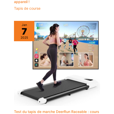
un canapé pour gagner
appareil !
de la place.
Tapis de course
Jan
7
2025
Test du tapis de marche DeerRun Raceable : cours