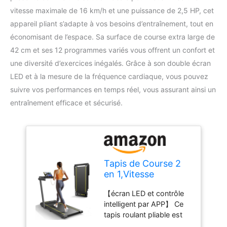
vitesse maximale de 16 km/h et une puissance de 2,5 HP, cet
appareil pliant s’adapte à vos besoins d’entraînement, tout en
économisant de l’espace. Sa surface de course extra large de
42 cm et ses 12 programmes variés vous offrent un confort et
une diversité d’exercices inégalés. Grâce à son double écran
LED et à la mesure de la fréquence cardiaque, vous pouvez
suivre vos performances en temps réel, vous assurant ainsi un
entraînement efficace et sécurisé.
Tapis de Course 2
en 1,Vitesse
maximale 10
【écran LED et contrôle
km/h,2.5HP,Tapis
intelligent par APP】 Ce
Roulant électrique
tapis roulant pliable est
Pliant,Extra Large
équipé d'un écran LED