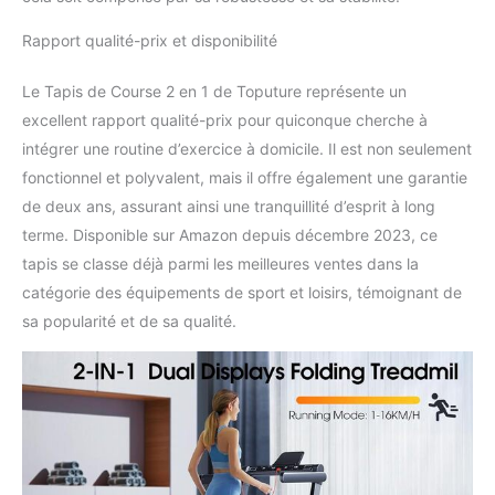
avec un puissant moteur
Rapport qualité-prix et disponibilité
de 2,5 HP qui offre une
capacité de charge de
130 kg. La ceinture de
Le Tapis de Course 2 en 1 de Toputure représente un
course à texture
excellent rapport qualité-prix pour quiconque cherche à
antidérapante à 7
intégrer une routine d’exercice à domicile. Il est non seulement
couches a une grande
fonctionnel et polyvalent, mais il offre également une garantie
surface de course
(1000*400MM). Les
de deux ans, assurant ainsi une tranquillité d’esprit à long
colonnes internes en
terme. Disponible sur Amazon depuis décembre 2023, ce
silicone absorbent
tapis se classe déjà parmi les meilleures ventes dans la
fortement les impacts,
catégorie des équipements de sport et loisirs, témoignant de
amortissant vos genoux,
sa popularité et de sa qualité.
vos muscles et vos
articulations tout en
réduisant le bruit pour
éviter de déranger les
autres. 【Conception peu
encombrante, aucun
assemblage requis】 Le
tapis roulant TOPUTURE