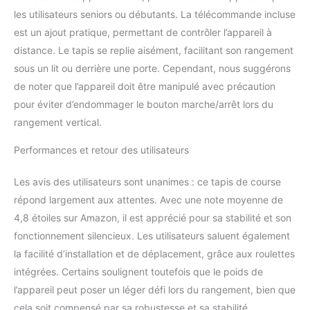
parleur Bluetooth du tapis
les utilisateurs seniors ou débutants. La télécommande incluse
roulant via Bluetooth et
vous pourrez profiter
est un ajout pratique, permettant de contrôler l’appareil à
d'une musique
distance. Le tapis se replie aisément, facilitant son rangement
merveilleuse tout en
sous un lit ou derrière une porte. Cependant, nous suggérons
faisant de l'exercice.
de noter que l’appareil doit être manipulé avec précaution
Vous pouvez également
pour éviter d’endommager le bouton marche/arrêt lors du
tenir les capteurs
métalliques des deux
rangement vertical.
côtés de l'écran du tapis
roulant avec les deux
Performances et retour des utilisateurs
mains pendant 3
secondes pour détecter
Les avis des utilisateurs sont unanimes : ce tapis de course
votre fréquence
répond largement aux attentes. Avec une note moyenne de
cardiaque et surveiller
4,8 étoiles sur Amazon, il est apprécié pour sa stabilité et son
votre état de santé
pendant l'exercice en
fonctionnement silencieux. Les utilisateurs saluent également
temps réel. 【Moteur
la facilité d’installation et de déplacement, grâce aux roulettes
silencieux de 2,5 HP et
intégrées. Certains soulignent toutefois que le poids de
système d'absorption
l’appareil peut poser un léger défi lors du rangement, bien que
des chocs 】 le tapis
cela soit compensé par sa robustesse et sa stabilité.
roulant électrique est livré