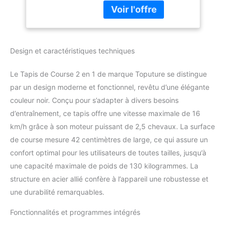
40cm,écran LED, 12
multifonctionnel qui
programmes de
affiche la vitesse, la
Course,Mesure de la
distance, le temps et les
fréquence
calories en temps réel.
Cardiaque
Design et caractéristiques techniques
Vous pouvez régler la
vitesse et le mode via
l'écran tactile ou la
Le Tapis de Course 2 en 1 de marque Toputure se distingue
télécommande du tapis
par un design moderne et fonctionnel, revêtu d’une élégante
roulant. Les tapis roulants
couleur noir. Conçu pour s’adapter à divers besoins
domestiques peuvent
d’entraînement, ce tapis offre une vitesse maximale de 16
être connectés à des
applications telles que «
km/h grâce à son moteur puissant de 2,5 chevaux. La surface
FITSHOW » et divers
de course mesure 42 centimètres de large, ce qui assure un
cours de formation
confort optimal pour les utilisateurs de toutes tailles, jusqu’à
peuvent être mis en
une capacité maximale de poids de 130 kilogrammes. La
œuvre à la maison ou en
salle de sport. 【2 en 1
structure en acier allié confère à l’appareil une robustesse et
Tapis de course 】le tapis
une durabilité remarquables.
de course pliable pour la
maison dispose de 12
Fonctionnalités et programmes intégrés
programmes prédéfinis,