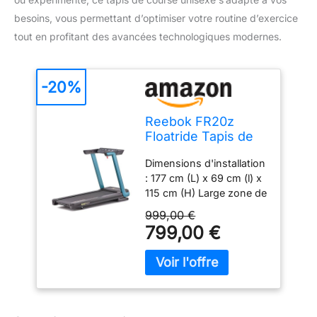
besoins, vous permettant d’optimiser votre routine d’exercice
tout en profitant des avancées technologiques modernes.
-20%
Reebok FR20z
Floatride Tapis de
Course - Verde
Dimensions d'installation
: 177 cm (L) x 69 cm (l) x
115 cm (H) Large zone de
course : 140 cm (L) x 46
999,00 €
cm (l) vitesse maximale
799,00 €
de 18km/h Charge
maximale : 120 kg
Compatible avec Zwift et
Kinomap