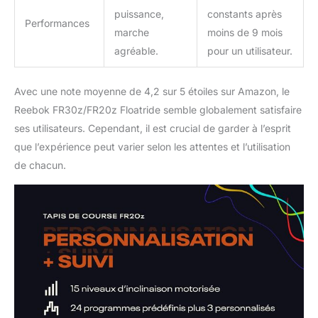
puissance,
constants après
Performances
marche
moins de 9 mois
agréable.
pour un utilisateur.
Avec une note moyenne de 4,2 sur 5 étoiles sur Amazon, le
Reebok FR30z/FR20z Floatride semble globalement satisfaire
ses utilisateurs. Cependant, il est crucial de garder à l’esprit
que l’expérience peut varier selon les attentes et l’utilisation
de chacun.