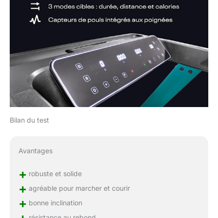
Bilan du test
Avantages
+
robuste et solide
+
agréable pour marcher et courir
+
bonne inclination
résistance au rebond