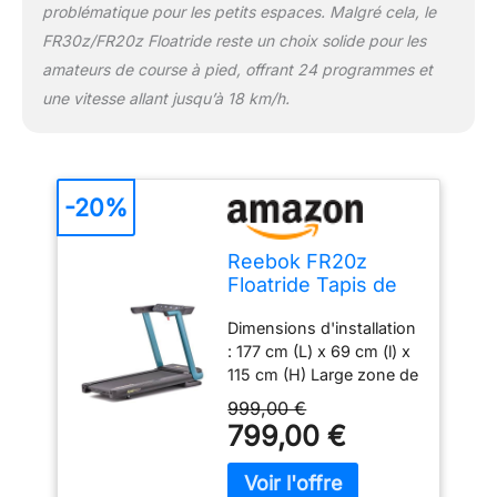
problématique pour les petits espaces. Malgré cela, le
FR30z/FR20z Floatride reste un choix solide pour les
amateurs de course à pied, offrant 24 programmes et
une vitesse allant jusqu’à 18 km/h.
-20%
Reebok FR20z
Floatride Tapis de
Course - Verde
Dimensions d'installation
: 177 cm (L) x 69 cm (l) x
115 cm (H) Large zone de
course : 140 cm (L) x 46
999,00 €
cm (l) vitesse maximale
799,00 €
de 18km/h Charge
maximale : 120 kg
Compatible avec Zwift et