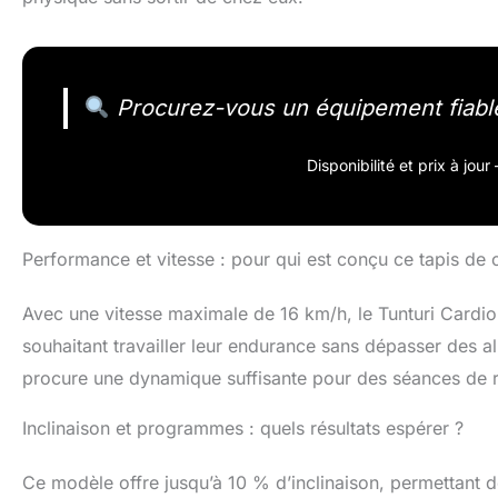
Procurez-vous un équipement fiabl
Disponibilité et prix à jou
Performance et vitesse : pour qui est conçu ce tapis de 
Avec une vitesse maximale de 16 km/h, le Tunturi Cardio 
souhaitant travailler leur endurance sans dépasser des a
procure une dynamique suffisante pour des séances de r
Inclinaison et programmes : quels résultats espérer ?
Ce modèle offre jusqu’à 10 % d’inclinaison, permettant d