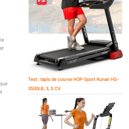
le
et
Test : tapis de course HOP-Sport Runair HS-
 que
3500LB, 3, 5 CV
t