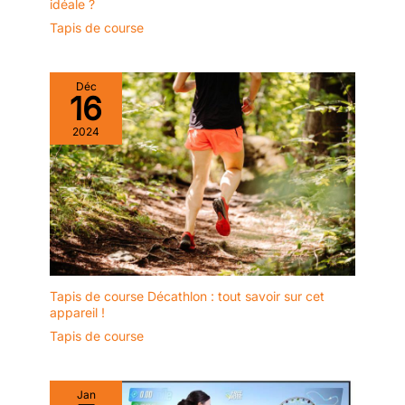
idéale ?
Tapis de course
Déc
16
2024
Tapis de course Décathlon : tout savoir sur cet
appareil !
Tapis de course
Jan