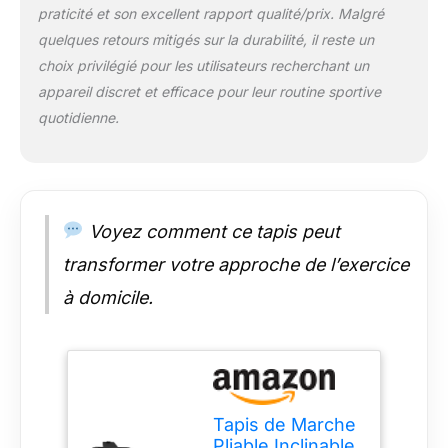
𝗙𝗜𝗔𝗕𝗟𝗘 : Surface
praticité et son excellent rapport qualité/prix. Malgré
antidérapante,
quelques retours mitigés sur la durabilité, il reste un
structure stable et
clip de sécurité qui
choix privilégié pour les utilisateurs recherchant un
stoppe
appareil discret et efficace pour leur routine sportive
automatiquement
quotidienne.
l’appareil en cas de
chute.
Voyez comment ce tapis peut
transformer votre approche de l’exercice
à domicile.
Tapis de Marche
Pliable Inclinable