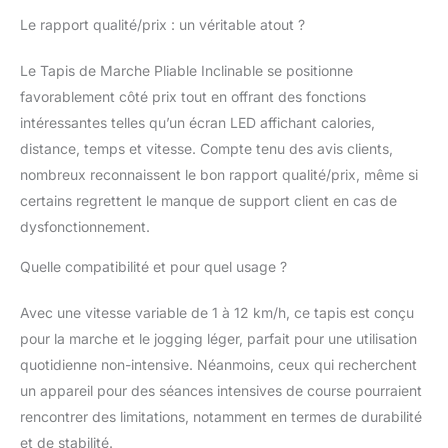
puissant mais
Le rapport qualité/prix : un véritable atout ?
silencieux, amorti
avancé et surface
Le Tapis de Marche Pliable Inclinable se positionne
absorbant les chocs
pour protéger les
favorablement côté prix tout en offrant des fonctions
articulations. 𝗦Û𝗥 𝗘𝗧
intéressantes telles qu’un écran LED affichant calories,
𝗙𝗜𝗔𝗕𝗟𝗘 : Surface
distance, temps et vitesse. Compte tenu des avis clients,
antidérapante,
nombreux reconnaissent le bon rapport qualité/prix, même si
structure stable et clip
de sécurité qui stoppe
certains regrettent le manque de support client en cas de
automatiquement
dysfonctionnement.
l’appareil en cas de
chute.
Quelle compatibilité et pour quel usage ?
Avec une vitesse variable de 1 à 12 km/h, ce tapis est conçu
pour la marche et le jogging léger, parfait pour une utilisation
quotidienne non-intensive. Néanmoins, ceux qui recherchent
un appareil pour des séances intensives de course pourraient
rencontrer des limitations, notamment en termes de durabilité
et de stabilité.