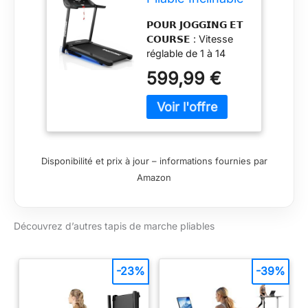
– Tapis de
𝗣𝗢𝗨𝗥 𝗝𝗢𝗚𝗚𝗜𝗡𝗚 𝗘𝗧
Course
𝗖𝗢𝗨𝗥𝗦𝗘 : Vitesse
Silencieux avec
réglable de 1 à 14
Télécommande –
km/h et large surface
Walking Pad
599,99 €
de course de 120 ×
Compact pour
42 cm pour une
Sport à la Maison
stabilité optimale.
& Bureau
𝗙𝗔𝗖𝗜𝗟𝗘 À 𝗥𝗔𝗡𝗚𝗘𝗥
: Se plie en quelques
secondes et se
Disponibilité et prix à jour – informations fournies par
déplace aisément
Amazon
grâce aux roulettes
intégrées. 𝗔𝗩𝗘𝗖
𝗜𝗡𝗖𝗟𝗜𝗡𝗔𝗜𝗦𝗢𝗡,
Découvrez d’autres tapis de marche pliables
𝗠𝗘𝗦𝗨𝗥𝗘
𝗖𝗔𝗥𝗗𝗜𝗔𝗤𝗨𝗘 𝗘𝗧
É𝗖𝗥𝗔𝗡 𝗟𝗘𝗗 :
Inclinaison manuelle
-23%
-39%
pour plus d’intensité,
affichage du temps,