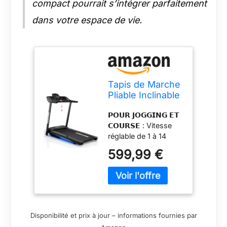
compact pourrait s’intégrer parfaitement
dans votre espace de vie.
Tapis de Marche
Pliable Inclinable
– Tapis de
𝗣𝗢𝗨𝗥 𝗝𝗢𝗚𝗚𝗜𝗡𝗚 𝗘𝗧
Course
𝗖𝗢𝗨𝗥𝗦𝗘 : Vitesse
Silencieux avec
réglable de 1 à 14
Télécommande –
km/h et large surface
Walking Pad
599,99 €
de course de 120 ×
Compact pour
42 cm pour une
Sport à la Maison
stabilité optimale.
& Bureau
𝗙𝗔𝗖𝗜𝗟𝗘 À 𝗥𝗔𝗡𝗚𝗘𝗥
: Se plie en quelques
secondes et se
Disponibilité et prix à jour – informations fournies par
déplace aisément