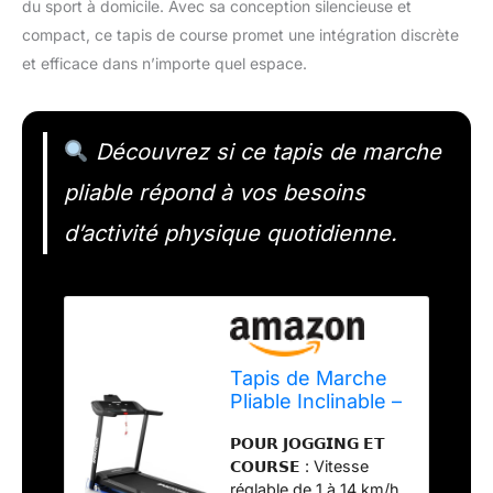
du sport à domicile. Avec sa conception silencieuse et
compact, ce tapis de course promet une intégration discrète
et efficace dans n’importe quel espace.
Découvrez si ce tapis de marche
pliable répond à vos besoins
d’activité physique quotidienne.
Tapis de Marche
Pliable Inclinable –
Tapis de Course
𝗣𝗢𝗨𝗥 𝗝𝗢𝗚𝗚𝗜𝗡𝗚 𝗘𝗧
Silencieux avec
𝗖𝗢𝗨𝗥𝗦𝗘 : Vitesse
Télécommande –
réglable de 1 à 14 km/h